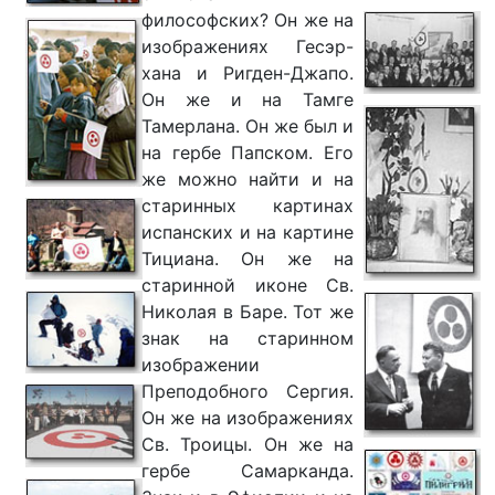
философских? Он же на
изображениях Гесэр-
хана и Ригден-Джапо.
Он же и на Тамге
Тамерлана. Он же был и
на гербе Папском. Его
же можно найти и на
старинных картинах
испанских и на картине
Тициана. Он же на
старинной иконе Св.
Николая в Баре. Тот же
знак на старинном
изображении
Преподобного Сергия.
Он же на изображениях
Св. Троицы. Он же на
гербе Самарканда.