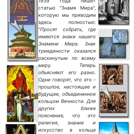
1939 года пишет
статью "Знамя Мира",
которую мы приводим
здесь полностью:
"
Просят собрать, где
имеются знаки нашего
Знамени Мира. Знак
триединости оказался
раскинутым по всему
миру. Теперь
объясняют его разно.
Одни говорят, что это -
прошлое, настоящее и
будущее, объединенное
кольцом Вечности. Для
других ближе
пояснение, что это
религия, знание и
искусство в кольце