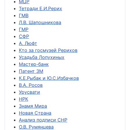
МЦР
Тетради Е.И.Рерих
ГМВ
Л.В. Шапошникова
ГМР
СФР
А. Люфт
Кто за госмузей Рерихов
Усадьба Лопухиных
Мастер-банк
Патент ЗМ
К.Е.Рыбак и Ю.С.Избачков
В.А. Росов
Урусвати
НРК
Знамя Мира
Новая Страна
Анализ подписи СНР
О.В. Румянцева