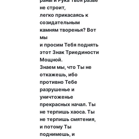
раны и Рука Твоя разве
не строит,
легко прикасаясь к
созидательным
камням творенья? Вот
мы
и просим Тебя поднять
этот Знак Триединости
Мощной.
Знаем мы, что Ты не
откажешь, ибо
противно Тебе
разрушенье и
уничтоженье
прекрасных начал. Ты
не терпишь хаоса. Ты
не терпишь смятения,
и потому Ты
поднимешь, и