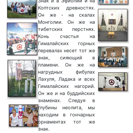
Знак и в Эфиопии и на
Коптских древностях.
Он же - на скалах
Монголии. Он же на
тибетских перстнях.
Конь счастья на
Гималайских горных
перевалах несет тот же
знак, сияющий в
пламени. Он же на
нагрудных фибулах
Лахуля, Ладака и всех
Гималайских нагорий.
Он же и на буддийских
знаменах. Следуя в
глубины неолита, мы
находим в гончарных
орнаментах тот же
знак.