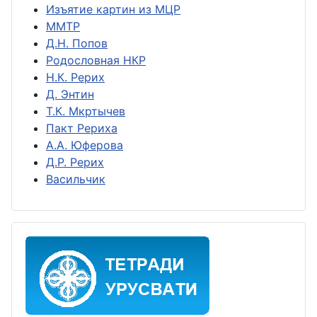
Изъятие картин из МЦР
ММТР
Д.Н. Попов
Родословная НКР
Н.К. Рерих
Д. Энтин
Т.К. Мкртычев
Пакт Рериха
А.А. Юферова
Д.Р. Рерих
Васильчик