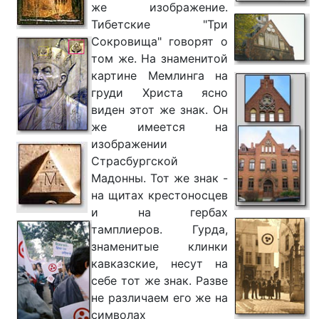
же изображение.
Тибетские "Три
Сокровища" говорят о
том же. На знаменитой
картине Мемлинга на
груди Христа ясно
виден этот же знак. Он
же имеется на
изображении
Страсбургской
Мадонны. Тот же знак -
на щитах крестоносцев
и на гербах
тамплиеров. Гурда,
знаменитые клинки
кавказские, несут на
себе тот же знак. Разве
не различаем его же на
символах