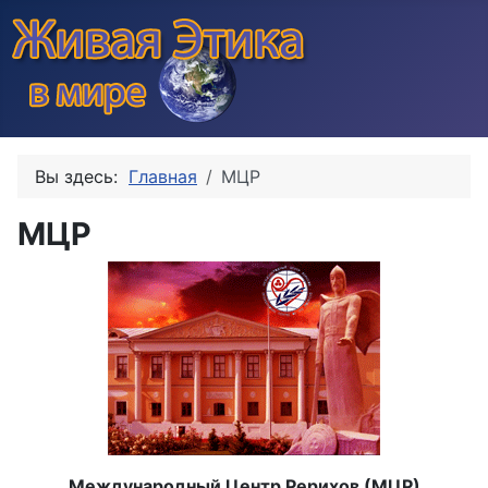
Вы здесь:
Главная
МЦР
МЦР
Международный Центр Рерихов (МЦР)