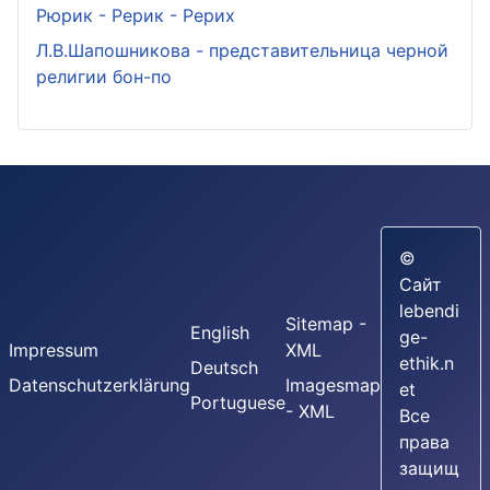
Рюрик - Рерик - Рерих
Л.В.Шапошникова - представительница черной
религии бон-по
©
Сайт
lebendi
Sitemap -
English
ge-
Impressum
XML
ethik.n
Deutsch
Datenschutzerklärung
Imagesmap
et
Portuguese
- XML
Все
права
защищ