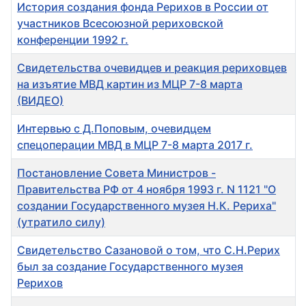
История создания фонда Рерихов в России от
участников Всесоюзной рериховской
конференции 1992 г.
Свидетельства очевидцев и реакция рериховцев
на изъятие МВД картин из МЦР 7-8 марта
(ВИДЕО)
Интервью с Д.Поповым, очевидцем
спецоперации МВД в МЦР 7-8 марта 2017 г.
Постановление Совета Министров -
Правительства РФ от 4 ноября 1993 г. N 1121 "О
создании Государственного музея Н.К. Рериха"
(утратило силу)
Свидетельство Сазановой о том, что С.Н.Рерих
был за создание Государственного музея
Рерихов