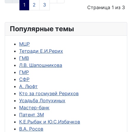
1
2
3
Страница 1 из 3
Популярные темы
МЦР
Тетради Е.И.Рерих
ГМВ
Л.В. Шапошникова
ГМР
СФР
А. Люфт
Кто за госмузей Рерихов
Усадьба Лопухиных
Мастер-банк
Патент ЗМ
К.Е.Рыбак и Ю.С.Избачков
В.А. Росов