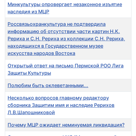
Минкультуры опровергает незаконное изъятие
наследия из МЦР
Россвязьохранкультура не подтвердила
информацию об отсутствии части картин Н.К.
Рериха и С.Н. Рериха из коллекции С.Н. Рериха,
находящихся в Государственном музее
искусства народов Востока
Открытый ответ на письмо Пермской РОО Лига
Защиты Культуры
Полюбим быть оклеветанными...
Несколько вопросов главному редактору
сборника Защитим имя и наследие Рерихов
Л.В.Шапошниковой
Почему МЦР ожидает неминуемая ликвидация?