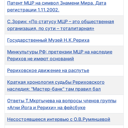
Патент МЦР на символ Знамени Мира. Дата
регистрации 1.11.2002.
С.Зорин: «По статусу МЦР – это общественная
организация, по сути – тоталитарная»
Государственный Музей Н.К.Рериха
Минкультуры РФ: претензии МЦР на наследие
Рерихов не имеют оснований
Рериховское движение на распутье
Краткая хронология судьбы Рериховского
наследия: "Мастер-банк" там правил бал
Ответы Т.Мкртычева на вопросы членов группы
«Агни Йога и Рерихи» на фейсбуке
Несостоявшееся интервью с О.В.Румянцевой