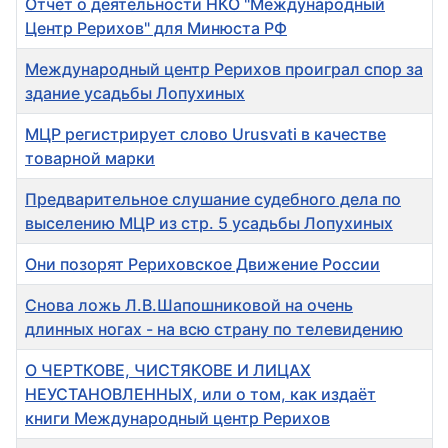
Отчет о деятельности НКО "Международный
Центр Рерихов" для Минюста РФ
Международный центр Рерихов проиграл спор за
здание усадьбы Лопухиных
МЦР регистрирует слово Urusvati в качестве
товарной марки
Предварительное слушание судебного дела по
выселению МЦР из стр. 5 усадьбы Лопухиных
Они позорят Рериховское Движение России
Снова ложь Л.В.Шапошниковой на очень
длинных ногах - на всю страну по телевидению
О ЧЕРТКОВЕ, ЧИСТЯКОВЕ И ЛИЦАХ
НЕУСТАНОВЛЕННЫХ, или о том, как издаёт
книги Международный центр Рерихов