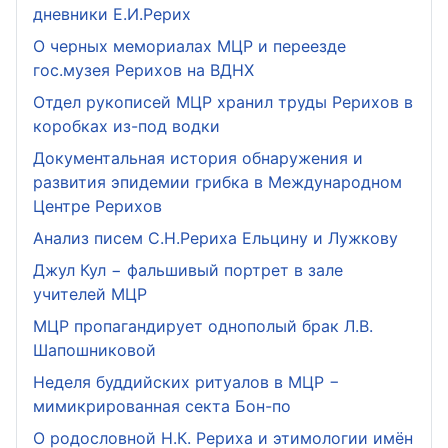
дневники Е.И.Рерих
О черных мемориалах МЦР и переезде
гос.музея Рерихов на ВДНХ
Отдел рукописей МЦР хранил труды Рерихов в
коробках из-под водки
Документальная история обнаружения и
развития эпидемии грибка в Международном
Центре Рерихов
Анализ писем С.Н.Рериха Ельцину и Лужкову
Джул Кул − фальшивый портрет в зале
учителей МЦР
МЦР пропагандирует однополый брак Л.В.
Шапошниковой
Неделя буддийских ритуалов в МЦР −
мимикрированная секта Бон-по
О родословной Н.К. Рериха и этимологии имён