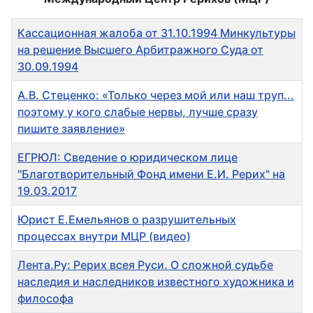
Заголовок
Кассационная жалоба от 31.10.1994 Минкультуры
на решение Высшего Арбитражного Суда от
30.09.1994
А.В. Стеценко: «Только через мой или наш труп...
поэтому у кого слабые нервы, лучше сразу
пишите заявление»
ЕГРЮЛ: Сведение о юридическом лице
"Благотворительный Фонд имени Е.И. Рерих" на
19.03.2017
Юрист Е.Емельянов о разрушительных
процессах внутри МЦР (видео)
Лента.Ру: Рерих всея Руси. О сложной судьбе
наследия и наследников известного художника и
философа