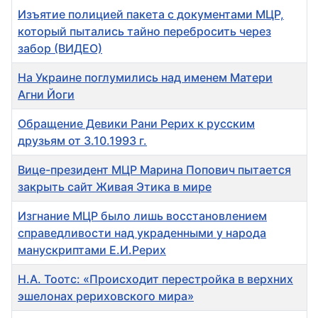
Изъятие полицией пакета с документами МЦР,
который пытались тайно перебросить через
забор (ВИДЕО)
На Украине поглумились над именем Матери
Агни Йоги
Обращение Девики Рани Рерих к русским
друзьям от 3.10.1993 г.
Вице-президент МЦР Марина Попович пытается
закрыть сайт Живая Этика в мире
Изгнание МЦР было лишь восстановлением
справедливости над украденными у народа
манускриптами Е.И.Рерих
Н.А. Тоотс: «Происходит перестройка в верхних
эшелонах рериховского мира»