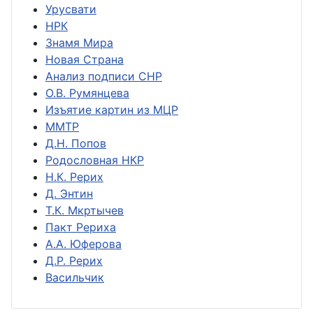
Урусвати
НРК
Знамя Мира
Новая Страна
Анализ подписи СНР
О.В. Румянцева
Изъятие картин из МЦР
ММТР
Д.Н. Попов
Родословная НКР
Н.К. Рерих
Д. Энтин
Т.К. Мкртычев
Пакт Рериха
А.А. Юферова
Д.Р. Рерих
Васильчик