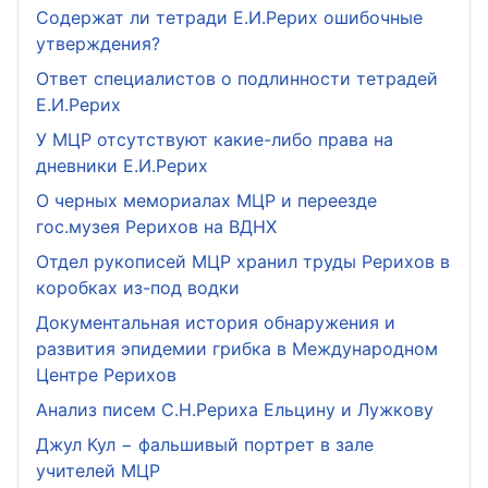
Содержат ли тетради Е.И.Рерих ошибочные
утверждения?
Ответ специалистов о подлинности тетрадей
Е.И.Рерих
У МЦР отсутствуют какие-либо права на
дневники Е.И.Рерих
О черных мемориалах МЦР и переезде
гос.музея Рерихов на ВДНХ
Отдел рукописей МЦР хранил труды Рерихов в
коробках из-под водки
Документальная история обнаружения и
развития эпидемии грибка в Международном
Центре Рерихов
Анализ писем С.Н.Рериха Ельцину и Лужкову
Джул Кул − фальшивый портрет в зале
учителей МЦР