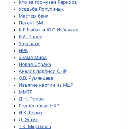
Кто за госмузей Рерихов
Усадьба Лопухиных
Мастер-банк
Патент ЗМ
К.Е.Рыбак и Ю.С.Избачков
В.А. Росов
Урусвати
НРК
Знамя Мира
Новая Страна
Анализ подписи СНР
О.В. Румянцева
Изъятие картин из МЦР
ММТР
Д.Н. Попов
Родословная НКР
Н.К. Рерих
Д. Энтин
Т.К. Мкртычев