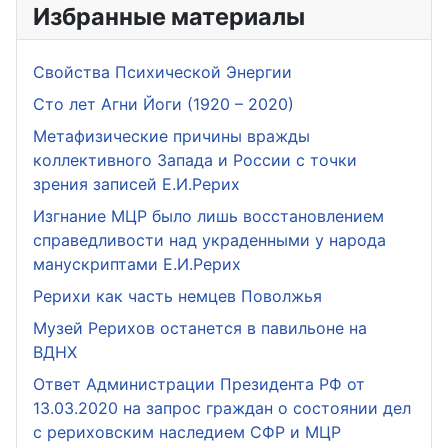
Избранные материалы
Свойства Психической Энергии
Сто лет Агни Йоги (1920 – 2020)
Метафизические причины вражды
коллективного Запада и России с точки
зрения записей Е.И.Рерих
Изгнание МЦР было лишь восстановлением
справедливости над украденными у народа
манускриптами Е.И.Рерих
Рерихи как часть немцев Поволжья
Музей Рерихов останется в павильоне на
ВДНХ
Ответ Администрации Президента РФ от
13.03.2020 на запрос граждан о состоянии дел
с рериховским наследием СФР и МЦР