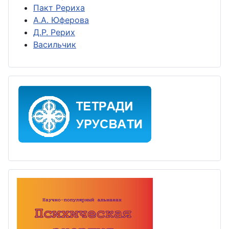
Пакт Рериха
А.А. Юферова
Д.Р. Рерих
Васильчик