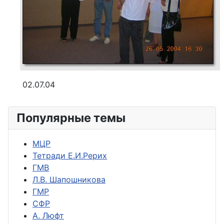
02.07.04
Популярные темы
МЦР
Тетради Е.И.Рерих
ГМВ
Л.В. Шапошникова
ГМР
СФР
А. Люфт