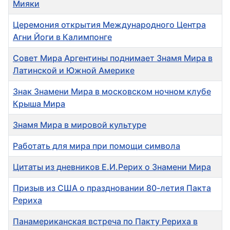
Мияки
Церемония открытия Международного Центра
Агни Йоги в Калимпонге
Совет Мира Аргентины поднимает Знамя Мира в
Латинской и Южной Америке
Знак Знамени Мира в московском ночном клубе
Крыша Мира
Знамя Мира в мировой культуре
Работать для мира при помощи символа
Цитаты из дневников Е.И.Рерих о Знамени Мира
Призыв из США о праздновании 80-летия Пакта
Рериха
Панамериканская встреча по Пакту Рериха в