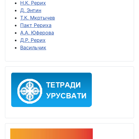
Н.К. Рерих
Д. Энтин
Т.К. Мкртычев
Пакт Рериха
А.А. Юферова
Д.Р. Рерих
Васильчик