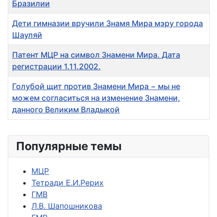
Бразилии
Дети гимназии вручили Знамя Мира мэру города
Шауляй
Патент МЦР на символ Знамени Мира. Дата
регистрации 1.11.2002.
Голубой щит против Знамени Мира − мы не
можем согласиться на изменение Знамени,
данного Великим Владыкой
Популярные темы
МЦР
Тетради Е.И.Рерих
ГМВ
Л.В. Шапошникова