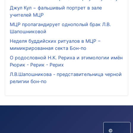
Джул Кул − фальшивый портрет в зале
учителей МЦР
МЦР пропагандирует однополый брак Л.В.
Шапошниковой
Неделя буддийских ритуалов в МЦР −
мимикрированная секта Бон-по
О родословной Н.К. Рериха и этимологии имён
Рюрик - Рерик - Рерих
Л.В.Шапошникова - представительница черной
религии бон-по
©