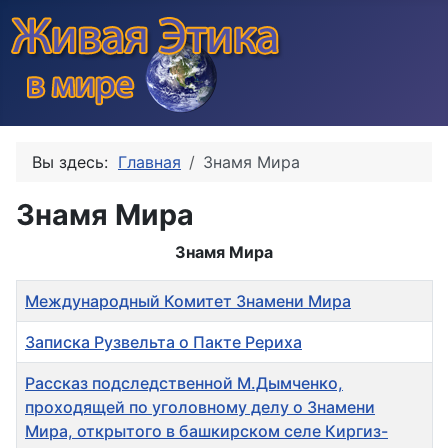
Вы здесь:
Главная
Знамя Мира
Знамя Мира
Знамя Мира
Заголовок
Международный Комитет Знамени Мира
Записка Рузвельта о Пакте Рериха
Рассказ подследственной М.Дымченко,
проходящей по уголовному делу о Знамени
Мира, открытого в башкирском селе Киргиз-