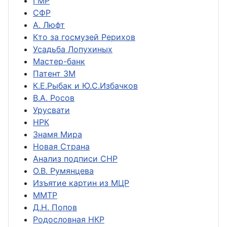
ГМР
СФР
А. Люфт
Кто за госмузей Рерихов
Усадьба Лопухиных
Мастер-банк
Патент ЗМ
К.Е.Рыбак и Ю.С.Избачков
В.А. Росов
Урусвати
НРК
Знамя Мира
Новая Страна
Анализ подписи СНР
О.В. Румянцева
Изъятие картин из МЦР
ММТР
Д.Н. Попов
Родословная НКР