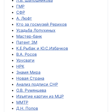
Л.В. Шапошникова
ГМР
СФР
А. Люфт
Кто за госмузей Рерихов
Усадьба Лопухиных
Мастер-банк
Патент ЗМ
К.Е.Рыбак и Ю.С.Избачков
В.А. Росов
Урусвати
НРК
Знамя Мира
Новая Страна
Анализ подписи СНР
О.В. Румянцева
Изъятие картин из МЦР
ММТР
Д.Н. Попов