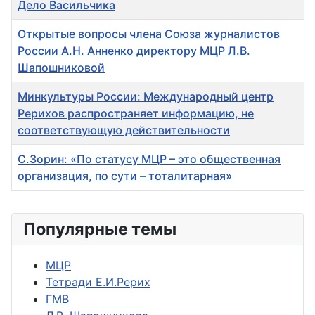
Дело Васильчика
Открытые вопросы члена Союза журналистов
России А.Н. Анненко директору МЦР Л.В.
Шапошниковой
Минкультуры России: Международный центр
Рерихов распространяет информацию, не
соответствующую действительности
С.Зорин: «По статусу МЦР – это общественная
организация, по сути – тоталитарная»
Популярные темы
МЦР
Тетради Е.И.Рерих
ГМВ