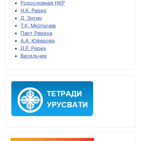
Родословная НКР
Н.К. Рерих
Д. Энтин
Т.К. Мкртычев
Пакт Рериха
А.А. Юферова
Д.Р. Рерих
Васильчик