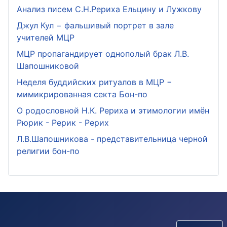
Анализ писем С.Н.Рериха Ельцину и Лужкову
Джул Кул − фальшивый портрет в зале
учителей МЦР
МЦР пропагандирует однополый брак Л.В.
Шапошниковой
Неделя буддийских ритуалов в МЦР −
мимикрированная секта Бон-по
О родословной Н.К. Рериха и этимологии имён
Рюрик - Рерик - Рерих
Л.В.Шапошникова - представительница черной
религии бон-по