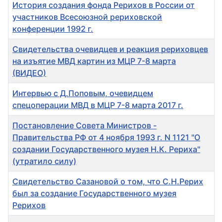
История создания фонда Рерихов в России от
участников Всесоюзной рериховской
конференции 1992 г.
Свидетельства очевидцев и реакция рериховцев
на изъятие МВД картин из МЦР 7-8 марта
(ВИДЕО)
Интервью с Д.Поповым, очевидцем
спецоперации МВД в МЦР 7-8 марта 2017 г.
Постановление Совета Министров -
Правительства РФ от 4 ноября 1993 г. N 1121 "О
создании Государственного музея Н.К. Рериха"
(утратило силу)
Свидетельство Сазановой о том, что С.Н.Рерих
был за создание Государственного музея
Рерихов