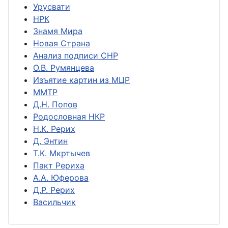
Урусвати
НРК
Знамя Мира
Новая Страна
Анализ подписи СНР
О.В. Румянцева
Изъятие картин из МЦР
ММТР
Д.Н. Попов
Родословная НКР
Н.К. Рерих
Д. Энтин
Т.К. Мкртычев
Пакт Рериха
А.А. Юферова
Д.Р. Рерих
Васильчик