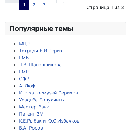
1
2
3
Страница 1 из 3
Популярные темы
МЦР
Тетради Е.И.Рерих
ГМВ
Л.В. Шапошникова
ГМР
СФР
А. Люфт
Кто за госмузей Рерихов
Усадьба Лопухиных
Мастер-банк
Патент ЗМ
К.Е.Рыбак и Ю.С.Избачков
В.А. Росов