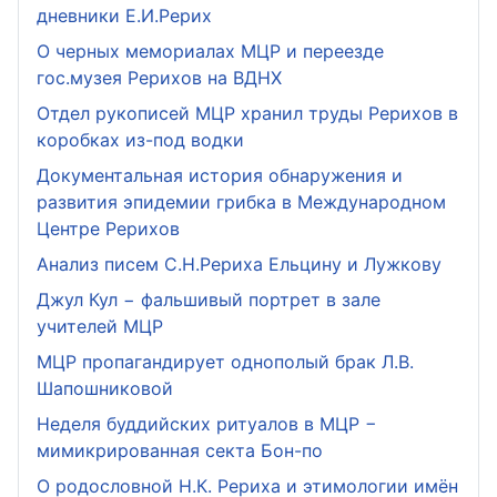
дневники Е.И.Рерих
О черных мемориалах МЦР и переезде
гос.музея Рерихов на ВДНХ
Отдел рукописей МЦР хранил труды Рерихов в
коробках из-под водки
Документальная история обнаружения и
развития эпидемии грибка в Международном
Центре Рерихов
Анализ писем С.Н.Рериха Ельцину и Лужкову
Джул Кул − фальшивый портрет в зале
учителей МЦР
МЦР пропагандирует однополый брак Л.В.
Шапошниковой
Неделя буддийских ритуалов в МЦР −
мимикрированная секта Бон-по
О родословной Н.К. Рериха и этимологии имён