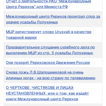
Отчет о деятельности НКО "Международный
Центр Рерихов" для Минюста РФ
Международный центр Рерихов проиграл спор за
здание усадьбы Лопухиных
МЦР регистрирует слово Urusvati в качестве
товарной марки
Предварительное слушание судебного дела по
выселению МЦР из стр. 5 усадьбы Лопухиных
Они позорят Рериховское Движение России
Снова ложь Л.В.Шапошниковой на очень
длинных ногах - на всю страну по телевидению
О ЧЕРТКОВЕ, ЧИСТЯКОВЕ И ЛИЦАХ
НЕУСТАНОВЛЕННЫХ, или о том, как издаёт
книги Международный центр Рерихов