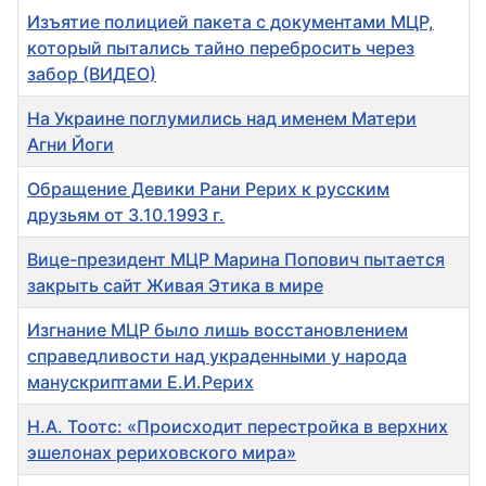
Изъятие полицией пакета с документами МЦР,
который пытались тайно перебросить через
забор (ВИДЕО)
На Украине поглумились над именем Матери
Агни Йоги
Обращение Девики Рани Рерих к русским
друзьям от 3.10.1993 г.
Вице-президент МЦР Марина Попович пытается
закрыть сайт Живая Этика в мире
Изгнание МЦР было лишь восстановлением
справедливости над украденными у народа
манускриптами Е.И.Рерих
Н.А. Тоотс: «Происходит перестройка в верхних
эшелонах рериховского мира»