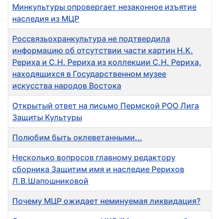
Минкультуры опровергает незаконное изъятие
наследия из МЦР
Россвязьохранкультура не подтвердила
информацию об отсутствии части картин Н.К.
Рериха и С.Н. Рериха из коллекции С.Н. Рериха,
находящихся в Государственном музее
искусства народов Востока
Открытый ответ на письмо Пермской РОО Лига
Защиты Культуры
Полюбим быть оклеветанными...
Несколько вопросов главному редактору
сборника Защитим имя и наследие Рерихов
Л.В.Шапошниковой
Почему МЦР ожидает неминуемая ликвидация?