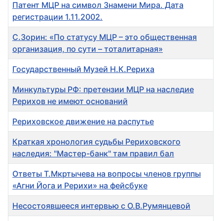
Патент МЦР на символ Знамени Мира. Дата
регистрации 1.11.2002.
С.Зорин: «По статусу МЦР – это общественная
организация, по сути – тоталитарная»
Государственный Музей Н.К.Рериха
Минкультуры РФ: претензии МЦР на наследие
Рерихов не имеют оснований
Рериховское движение на распутье
Краткая хронология судьбы Рериховского
наследия: "Мастер-банк" там правил бал
Ответы Т.Мкртычева на вопросы членов группы
«Агни Йога и Рерихи» на фейсбуке
Несостоявшееся интервью с О.В.Румянцевой