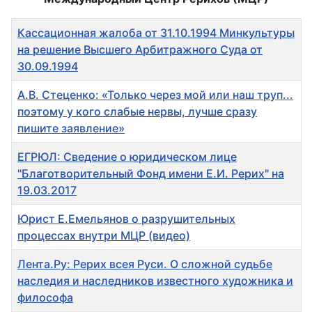
Заголовок
Кассационная жалоба от 31.10.1994 Минкультуры
на решение Высшего Арбитражного Суда от
30.09.1994
А.В. Стеценко: «Только через мой или наш труп...
поэтому у кого слабые нервы, лучше сразу
пишите заявление»
ЕГРЮЛ: Сведение о юридическом лице
"Благотворительный Фонд имени Е.И. Рерих" на
19.03.2017
Юрист Е.Емельянов о разрушительных
процессах внутри МЦР (видео)
Лента.Ру: Рерих всея Руси. О сложной судьбе
наследия и наследников известного художника и
философа