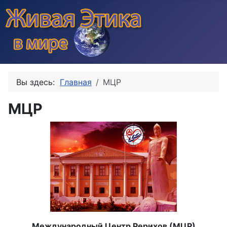
Вы здесь:
Главная
МЦР
МЦР
Международный Центр Рерихов (МЦР)