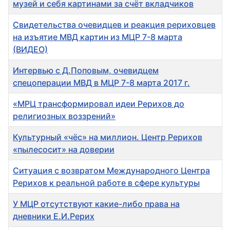
музей и себя картинами за счёт вкладчиков
Свидетельства очевидцев и реакция рериховцев
на изъятие МВД картин из МЦР 7-8 марта
(ВИДЕО)
Интервью с Д.Поповым, очевидцем
спецоперации МВД в МЦР 7-8 марта 2017 г.
«МРЦ трансформировал идеи Рерихов до
религиозных воззрений»
Культурный «чёс» на миллион. Центр Рерихов
«пылесосит» на доверии
Ситуация с возвратом Международного Центра
Рерихов к реальной работе в сфере культуры
У МЦР отсутствуют какие-либо права на
дневники Е.И.Рерих