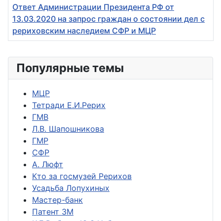
Ответ Администрации Президента РФ от
13.03.2020 на запрос граждан о состоянии дел с
рериховским наследием СФР и МЦР
Популярные темы
МЦР
Тетради Е.И.Рерих
ГМВ
Л.В. Шапошникова
ГМР
СФР
А. Люфт
Кто за госмузей Рерихов
Усадьба Лопухиных
Мастер-банк
Патент ЗМ