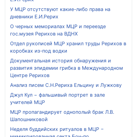
У МЦР отсутствуют какие-либо права на
дневники Е.И.Рерих
О черных мемориалах МЦР и переезде
гос.музея Рерихов на ВДНХ
Отдел рукописей МЦР хранил труды Рерихов в
коробках из-под водки
Документальная история обнаружения и
развития эпидемии грибка в Международном
Центре Рерихов
Анализ писем С.Н.Рериха Ельцину и Лужкову
Джул Кул − фальшивый портрет в зале
учителей МЦР
МЦР пропагандирует однополый брак Л.В.
Шапошниковой
Неделя буддийских ритуалов в МЦР −
мимикрированная секта Бон-по