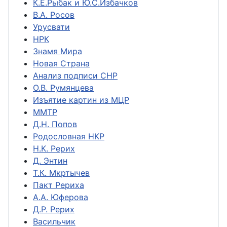
К.Е.Рыбак и Ю.С.Избачков
В.А. Росов
Урусвати
НРК
Знамя Мира
Новая Страна
Анализ подписи СНР
О.В. Румянцева
Изъятие картин из МЦР
ММТР
Д.Н. Попов
Родословная НКР
Н.К. Рерих
Д. Энтин
Т.К. Мкртычев
Пакт Рериха
А.А. Юферова
Д.Р. Рерих
Васильчик