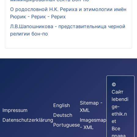
О родословной Н.К. Рериха и этимологии имён
Рюрик - Рерик - Рерих
Л.В.Шапошникова - представительница черной
религии бон-по
©
Сайт
lebendi
Sitemap -
English
ge-
Impressum
XML
ethik.n
Deutsch
Datenschutzerklärung
Imagesmap
et
Portuguese
- XML
Все
права