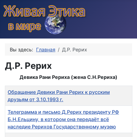
Вы здесь:
Главная
Д.Р. Рерих
Д.Р. Рерих
Девика Рани Рериха (жена С.Н.Рериха)
Заголовок
Обращение Девики Рани Рерих к русским
друзьям от 3.10.1993 г.
Телеграмма и письмо Д.Рерих президенту РФ
Б.Н.Ельцину, в котором она передаёт всё
наследие Рерихов Государственному музею