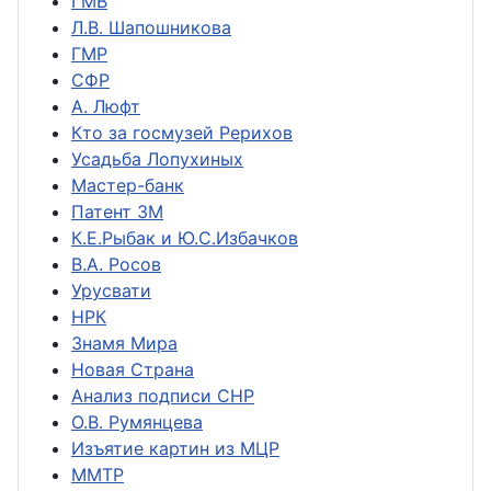
ГМВ
Л.В. Шапошникова
ГМР
СФР
А. Люфт
Кто за госмузей Рерихов
Усадьба Лопухиных
Мастер-банк
Патент ЗМ
К.Е.Рыбак и Ю.С.Избачков
В.А. Росов
Урусвати
НРК
Знамя Мира
Новая Страна
Анализ подписи СНР
О.В. Румянцева
Изъятие картин из МЦР
ММТР