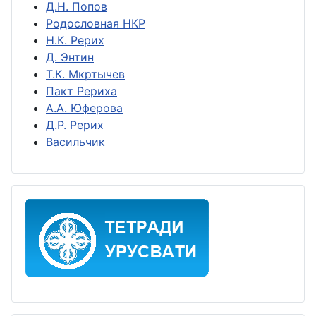
Д.Н. Попов
Родословная НКР
Н.К. Рерих
Д. Энтин
Т.К. Мкртычев
Пакт Рериха
А.А. Юферова
Д.Р. Рерих
Васильчик