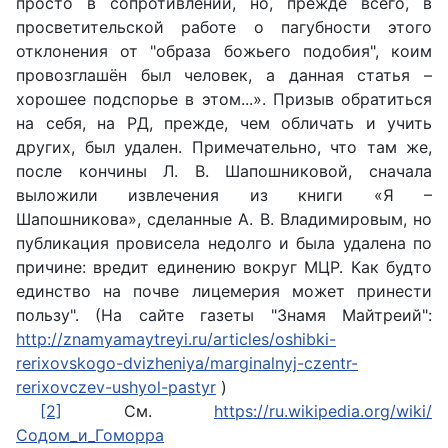
просто в сопротивлении, но, прежде всего, в
просветительской работе о пагубности этого
отклонения от "образа божьего подобия", коим
провозглашён был человек, а данная статья –
хорошее подспорье в этом...». Призыв обратиться
на себя, на РД, прежде, чем обличать и учить
других, был удален. Примечательно, что там же,
после кончины Л. В. Шапошниковой, сначала
выложили извлечения из книги «Я –
Шапошникова», сделанные А. В. Владимировым, но
публикация провисела недолго и была удалена по
причине: вредит единению вокруг МЦР. Как будто
единство на почве лицемерия может принести
пользу". (На
сайте газеты "Знамя Майтреий":
http://znamyamaytreyi.ru/articles/oshibki-
rerixovskogo-dvizheniya/marginalnyj-czentr-
rerixovczev-ushyol-pastyr
)
[2]
См.
https://ru.wikipedia.org/wiki/
Содом_и_Гоморра