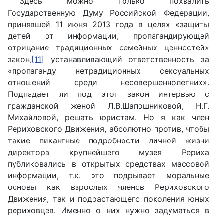
Здесь можно только похвалить
Государственную Думу Российской Федерации,
принявшей 11 июня 2013 года в целях «защиты
детей от информации, пропагандирующей
отрицание традиционных семейных ценностей»
закон,
[11]
устанавливающий ответственность за
«пропаганду нетрадиционных сексуальных
отношений среди несовершеннолетних».
Подпадает ли под этот закон интервью с
гражданской женой Л.В.Шапошниковой, Н.Г.
Михайловой, решать юристам. Но я как член
Рериховского Движения, абсолютно против, чтобы
такие пикантные подробности личной жизни
директора крупнейшего музея Рериха
публиковались в открытых средствах массовой
информации, т.к. это подрывает моральные
основы как взрослых членов Рериховского
Движения, так и подрастающего поколения юных
рериховцев. Именно о них нужно задуматься в