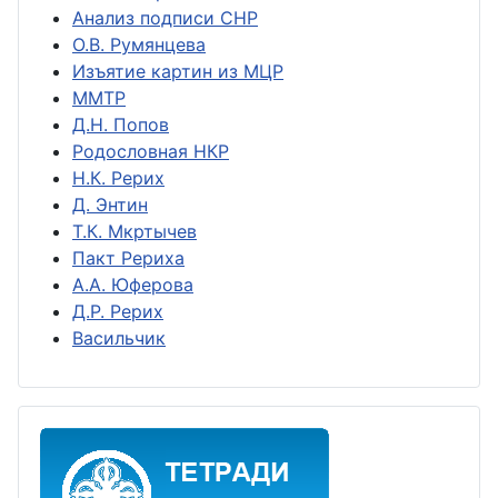
Анализ подписи СНР
О.В. Румянцева
Изъятие картин из МЦР
ММТР
Д.Н. Попов
Родословная НКР
Н.К. Рерих
Д. Энтин
Т.К. Мкртычев
Пакт Рериха
А.А. Юферова
Д.Р. Рерих
Васильчик