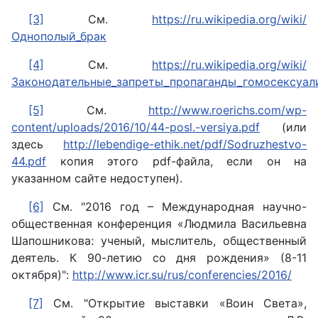
[3]
См.
https://ru.wikipedia.org/wiki/
Однополый_брак
[4]
См.
https://ru.wikipedia.org/wiki/
Законодательные_запреты_пропаганды_гомосексуал
[5]
См.
http://www.roerichs.com/wp-
content/uploads/2016/10/44-posl.-versiya.pdf
(или
здесь
http://lebendige-ethik.net/pdf/Sodruzhestvo-
44.pdf
копия этого pdf-файла, если он на
указанном сайте недоступен).
[6]
См. "2016 год – Международная научно-
общественная конференция «Людмила Васильевна
Шапошникова: ученый, мыслитель, общественный
деятель. К 90-летию со дня рождения» (8-11
октября)":
http://www.icr.su/rus/conferencies/2016/
[7]
См. "Открытие выставки «Воин Света»,