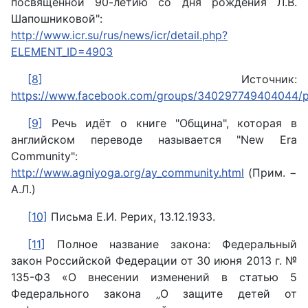
посвященной 90-летию со дня рождения Л.В.
Шапошниковой":
http://www.icr.su/rus/news/icr/detail.php?
ELEMENT_ID=4903
[8]
Источник:
https://www.facebook.com/groups/340297749404044/
[9]
Речь идёт о книге "Община", которая в
английском переводе называется "New Era
Community":
http://www.agniyoga.org/ay_community.html
(Прим. −
А.Л.)
[10]
Письма Е.И. Рерих, 13.12.1933.
[11]
Полное название закона: Федеральный
закон Российской Федерации от 30 июня 2013 г. №
135-ФЗ «О внесении изменений в статью 5
Федерального закона „О защите детей от