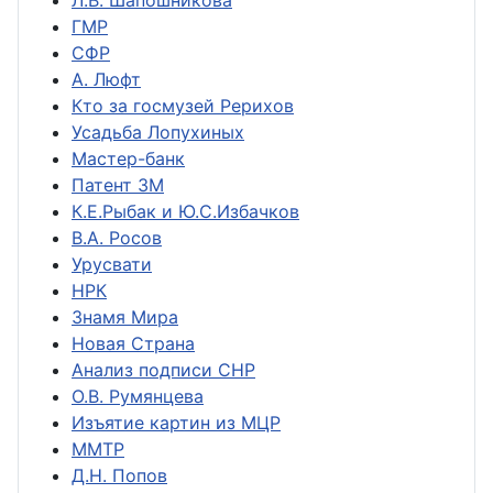
Л.В. Шапошникова
ГМР
СФР
А. Люфт
Кто за госмузей Рерихов
Усадьба Лопухиных
Мастер-банк
Патент ЗМ
К.Е.Рыбак и Ю.С.Избачков
В.А. Росов
Урусвати
НРК
Знамя Мира
Новая Страна
Анализ подписи СНР
О.В. Румянцева
Изъятие картин из МЦР
ММТР
Д.Н. Попов