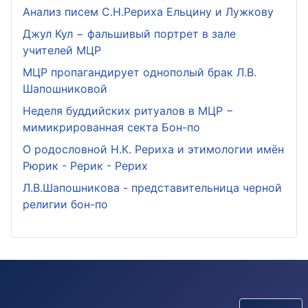
Анализ писем С.Н.Рериха Ельцину и Лужкову
Джул Кул − фальшивый портрет в зале
учителей МЦР
МЦР пропагандирует однополый брак Л.В.
Шапошниковой
Неделя буддийских ритуалов в МЦР −
мимикрированная секта Бон-по
О родословной Н.К. Рериха и этимологии имён
Рюрик - Рерик - Рерих
Л.В.Шапошникова - представительница черной
религии бон-по