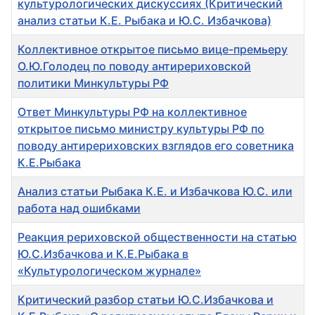
культурологических дискуссиях (Критический
анализ статьи К.Е. Рыбака и Ю.С. Избачкова)
Коллективное открытое письмо вице-премьеру
О.Ю.Голодец по поводу антирериховской
политики Минкультуры РФ
Ответ Минкультуры РФ на коллективное
открытое письмо министру культуры РФ по
поводу антирериховских взглядов его советника
К.Е.Рыбака
Анализ статьи Рыбака К.Е. и Избачкова Ю.С. или
работа над ошибками
Реакция рериховской общественности на статью
Ю.С.Избачкова и К.Е.Рыбака в
«Культурологическом журнале»
Критический разбор статьи Ю.С.Избачкова и