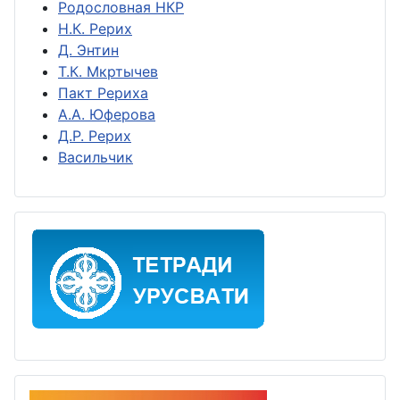
Родословная НКР
Н.К. Рерих
Д. Энтин
Т.К. Мкртычев
Пакт Рериха
А.А. Юферова
Д.Р. Рерих
Васильчик