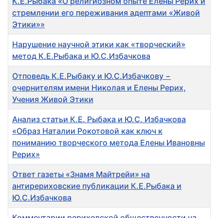
К.Е.Рыбака «О религиозном опыте Елены Рерих и
стремлении его переживания адептами «Живой
Этики»»
Нарушение научной этики как «творческий»
метод К.Е.Рыбака и Ю.С.Избачкова
Отповедь К.Е.Рыбаку и Ю.С.Избачкову −
очернителям имени Николая и Елены Рерих,
Учения Живой Этики
Анализ статьи К.Е. Рыбака и Ю.С. Избачкова
«Образ Наталии Рокотовой как ключ к
пониманию творческого метода Елены Ивановны
Рерих»
Ответ газеты «Знамя Майтрейи» на
антирериховские публикации К.Е.Рыбака и
Ю.С.Избачкова
Комментарии рериховской общественности на