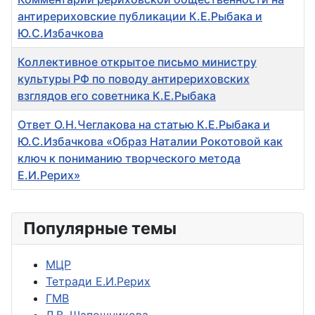
антирериховские публикации К.Е.Рыбака и
Ю.С.Избачкова
Коллективное открытое письмо министру
культуры РФ по поводу антирериховских
взглядов его советника К.Е.Рыбака
Ответ О.Н.Чеглакова на статью К.Е.Рыбака и
Ю.С.Избачкова «Образ Наталии Рокотовой как
ключ к пониманию творческого метода
Е.И.Рерих»
Популярные темы
МЦР
Тетради Е.И.Рерих
ГМВ