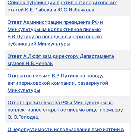
Заголовок
Список публикаций против антирериховских
статей К.Е.Рыбака и Ю.С.Избачкова
Ответ Администрации президента РФ и
Минкультуры на коллективное письмо
В.В.Путину по поводу антирериховских
публикаций Минкультуры
Ответ А.Люфт зам.директору Департамента
музеев Н.В.Чечель
Открытое письмо В.В.Путину по поводу
антирериховской компании, развернутой
Минкультуры
Ответ Правительства РФ и Минкультуры на
коллективное открытое письмо вице-премьеру
О.Ю.Голодец
О недопустимости использования психиатрии в