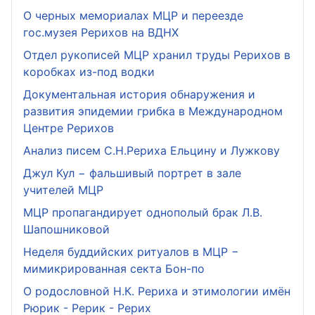
О черных мемориалах МЦР и переезде
гос.музея Рерихов на ВДНХ
Отдел рукописей МЦР хранил труды Рерихов в
коробках из-под водки
Документальная история обнаружения и
развития эпидемии грибка в Международном
Центре Рерихов
Анализ писем С.Н.Рериха Ельцину и Лужкову
Джул Кул − фальшивый портрет в зале
учителей МЦР
МЦР пропагандирует однополый брак Л.В.
Шапошниковой
Неделя буддийских ритуалов в МЦР −
мимикрированная секта Бон-по
О родословной Н.К. Рериха и этимологии имён
Рюрик - Рерик - Рерих