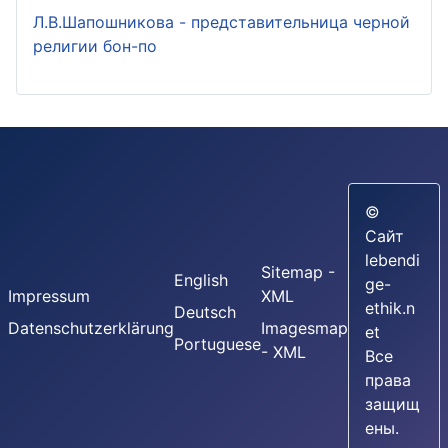
Л.В.Шапошникова - представительница черной
религии бон-по
©
Сайт
lebendi
Sitemap -
English
ge-
Impressum
XML
ethik.n
Deutsch
Datenschutzerklärung
Imagesmap
et
Portuguese
- XML
Все
права
защищ
ены.