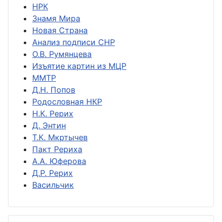
НРК
Знамя Мира
Новая Страна
Анализ подписи СНР
О.В. Румянцева
Изъятие картин из МЦР
ММТР
Д.Н. Попов
Родословная НКР
Н.К. Рерих
Д. Энтин
Т.К. Мкртычев
Пакт Рериха
А.А. Юферова
Д.Р. Рерих
Васильчик