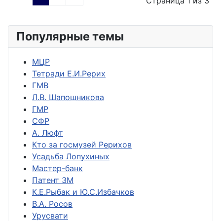
Страница 1 из 3
Популярные темы
МЦР
Тетради Е.И.Рерих
ГМВ
Л.В. Шапошникова
ГМР
СФР
А. Люфт
Кто за госмузей Рерихов
Усадьба Лопухиных
Мастер-банк
Патент ЗМ
К.Е.Рыбак и Ю.С.Избачков
В.А. Росов
Урусвати