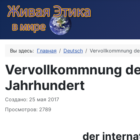
Вы здесь:
Главная
Deutsch
Vervollkommnung der 
Vervollkommnung der
Jahrhundert
Информация о материале
Создано: 25 мая 2017
Просмотров: 2789
der intern