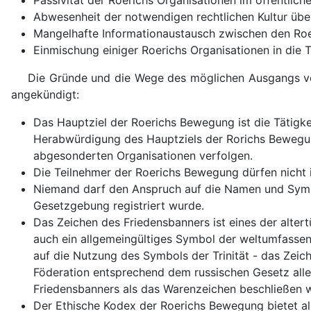
Passivität der Roerichs Organisationen im öffentlich
Abwesenheit der notwendigen rechtlichen Kultur über
Mangelhafte Informationaustausch zwischen den Roe
Einmischung einiger Roerichs Organisationen in die T
Die Gründe und die Wege des möglichen Ausgangs vo
angekündigt:
Das Hauptziel der Roerichs Bewegung ist die Tätigke
Herabwürdigung des Hauptziels der Rorichs Bewegun
abgesonderten Organisationen verfolgen.
Die Teilnehmer der Roerichs Bewegung dürfen nicht ih
Niemand darf den Anspruch auf die Namen und Symbo
Gesetzgebung registriert wurde.
Das Zeichen des Friedensbanners ist eines der alter
auch ein allgemeingültiges Symbol der weltumfassen
auf die Nutzung des Symbols der Trinität - das Zei
Föderation entsprechend dem russischen Gesetz alle
Friedensbanners als das Warenzeichen beschließen w
Der Ethische Kodex der Roerichs Bewegung bietet al