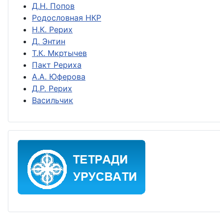
Д.Н. Попов
Родословная НКР
Н.К. Рерих
Д. Энтин
Т.К. Мкртычев
Пакт Рериха
А.А. Юферова
Д.Р. Рерих
Васильчик