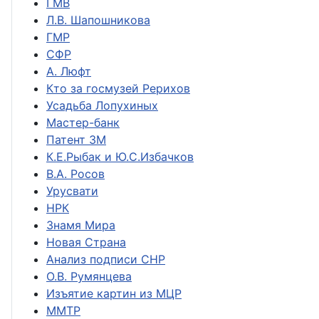
ГМВ
Л.В. Шапошникова
ГМР
СФР
А. Люфт
Кто за госмузей Рерихов
Усадьба Лопухиных
Мастер-банк
Патент ЗМ
К.Е.Рыбак и Ю.С.Избачков
В.А. Росов
Урусвати
НРК
Знамя Мира
Новая Страна
Анализ подписи СНР
О.В. Румянцева
Изъятие картин из МЦР
ММТР