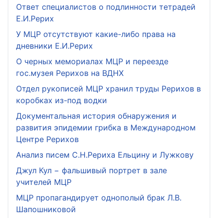
Ответ специалистов о подлинности тетрадей
Е.И.Рерих
У МЦР отсутствуют какие-либо права на
дневники Е.И.Рерих
О черных мемориалах МЦР и переезде
гос.музея Рерихов на ВДНХ
Отдел рукописей МЦР хранил труды Рерихов в
коробках из-под водки
Документальная история обнаружения и
развития эпидемии грибка в Международном
Центре Рерихов
Анализ писем С.Н.Рериха Ельцину и Лужкову
Джул Кул − фальшивый портрет в зале
учителей МЦР
МЦР пропагандирует однополый брак Л.В.
Шапошниковой