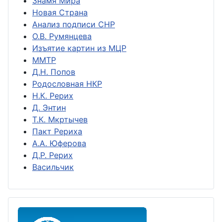
Знамя Мира
Новая Страна
Анализ подписи СНР
О.В. Румянцева
Изъятие картин из МЦР
ММТР
Д.Н. Попов
Родословная НКР
Н.К. Рерих
Д. Энтин
Т.К. Мкртычев
Пакт Рериха
А.А. Юферова
Д.Р. Рерих
Васильчик