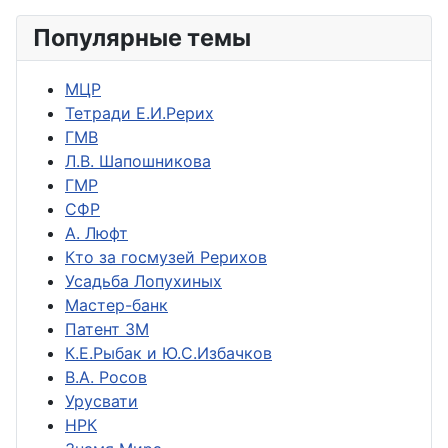
Популярные темы
МЦР
Тетради Е.И.Рерих
ГМВ
Л.В. Шапошникова
ГМР
СФР
А. Люфт
Кто за госмузей Рерихов
Усадьба Лопухиных
Мастер-банк
Патент ЗМ
К.Е.Рыбак и Ю.С.Избачков
В.А. Росов
Урусвати
НРК