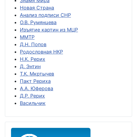
Знамя Мира
Новая Страна
Анализ подписи СНР
О.В. Румянцева
Изъятие картин из МЦР
ММТР
Д.Н. Попов
Родословная НКР
Н.К. Рерих
Д. Энтин
Т.К. Мкртычев
Пакт Рериха
А.А. Юферова
Д.Р. Рерих
Васильчик