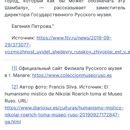
город, который как бы может обозначать эту
Шамбалу», — рассказывает заместитель
директора Государственного Русского музея.
Евгения Петрова."
Источник:
https://www.1tv.ru/news/2019-09-
29/373077-
vozmozhnost_uvidet_shedevry_russkoy_zhivopisi_est_v_e
[1]
Официальный сайт Филиала Русского музея
в г. Малаге:
https://www.coleccionmuseoruso.es
[2]
Автор фото: Francis Silva. Источник
: El
humanismo mistico de Nikolai Roerich toma el Museo
Ruso. URL:
https://www.diariosur.es/culturas/humanismo-mistico-
nikolai-roerich-toma-museo-ruso-20190927172847-
ga.html