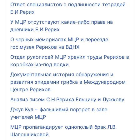
Ответ специалистов о подлинности тетрадей
Е.И.Рерих
У МЦР отсутствуют какие-либо права на
дневники Е.И.Рерих
О черных мемориалах МЦР и переезде
гос.музея Рерихов на ВДНХ
Отдел рукописей МЦР хранил труды Рерихов в
коробках из-под водки
Документальная история обнаружения и
развития эпидемии грибка в Международном
Центре Рерихов
Анализ писем С.Н.Рериха Ельцину и Лужкову
Джул Кул − фальшивый портрет в зале
учителей МЦР
МЦР пропагандирует однополый брак Л.В.
Шапошниковой