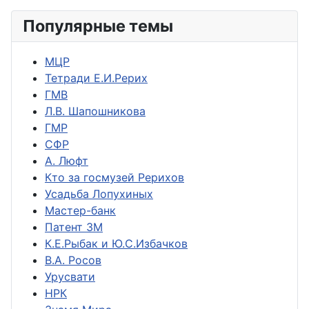
Популярные темы
МЦР
Тетради Е.И.Рерих
ГМВ
Л.В. Шапошникова
ГМР
СФР
А. Люфт
Кто за госмузей Рерихов
Усадьба Лопухиных
Мастер-банк
Патент ЗМ
К.Е.Рыбак и Ю.С.Избачков
В.А. Росов
Урусвати
НРК