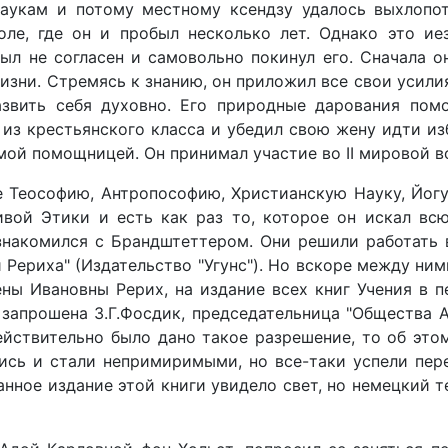
аукам и потому местному ксендзу удалось выхлопо
оле, где он и пробыл несколько лет. Однако это ие
ыл не согласен и самовольно покинул его. Сначала о
изни. Стремясь к знанию, он приложил все свои усилия
звить себя духовно. Его природные дарования пом
 из крестьянского класса и убедил свою жену идти и
мой помощницей. Он принимал участие во II мировой во
ле Теософию, Антропософию, Христианскую Науку, Йогу
ивой Этики и есть как раз то, которое он искал в
знакомился с Брандштеттером. Они решили работать 
Рериха" (Издательство "Угунс"). Но вскоре между ним
ны Ивановны Рерих, на издание всех книг Учения в 
 запрошена 3.Г.Фосдик, председательница "Общества А
ействительно было дано такое разрешение, то об эт
ись и стали непримиримыми, но все-таки успели пер
анное издание этой книги увидело свет, но немецкий 