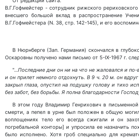
От редакции сайта.
В.Г.Гофмейстер - сотрудник рижского рериховского
внесшего большой вклад в распространение Учен
В.Г.Гофмейстера (N. 38, стр. 142-145), и его воспоми
В Нюрнберге (Зап. Германия) скончался в глубо
Оскаровны получено нами письмо от 5-IX-1967 г. сл
"
...Последние дни он ни на что не жаловался и по-
и он прилет немного отдохнуть. В 9 ч. 20 м. он вдру
закрыл глаза, опустил на подушку голову и тихо ис
без забот, без борьбы. Я полна благодарности Госпо
В этом году Владимир Генрихович в письменной
смерти, а пепел в урне был положен в общую могил
воплощениях тело его всегда сжигали и он захот
погребальной конторы] и упросила ее назначить пох
было исполнено. Хотя гроб специально для крема