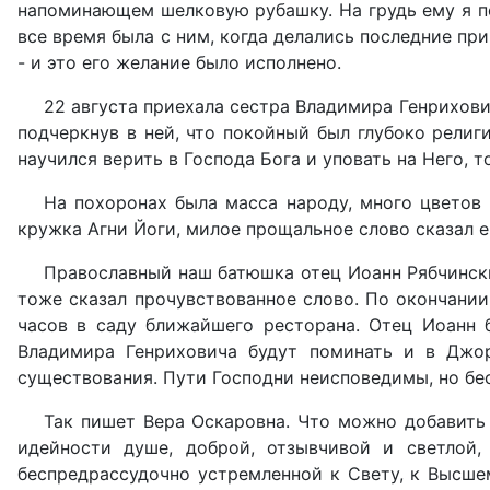
напоминающем шелковую рубашку. На грудь ему я по
все время была с ним, когда делались последние при
- и это его желание было исполнено.
22 августа приехала сестра Владимира Генрихови
подчеркнув в ней, что покойный был глубоко религ
научился верить в Господа Бога и уповать на Него, т
На похоронах была масса народу, много цветов 
кружка Агни Йоги, милое прощальное слово сказал е
Православный наш батюшка отец Иоанн Рябчинск
тоже сказал прочувствованное слово. По окончани
часов в саду ближайшего ресторана. Отец Иоанн 
Владимира Генриховича будут поминать и в Джо
существования. Пути Господни неисповедимы, но бе
Так пишет Вера Оскаровна. Что можно добавить
идейности душе, доброй, отзывчивой и светлой
беспредрассудочно устремленной к Свету, к Высше