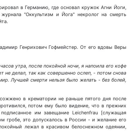
рировал в Германию, где основал кружок Агни Йоги,
журнала "Оккультизм и Йога" некролог на смерть
йта.
Владимир Генрихович Гофмейстер. От его вдовы Веры
 часов утра, после покойной ночи, я напоила его кофе
ет не делал, так как совершенно ослеп, - потом снова
мир. Лучшей смерти нельзя было желать - без болей,
 сожжено в крематории не раньше пятого дня после
противился, потом ему было видение, что в прежних
 подписанное им завещание Leichenfrau [служащая
ом гробе, это допускалось в России - и желание его
 покойный лежал в красивом белоснежном одеянии,