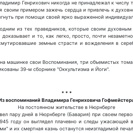
Владимир Генрихович никогда не принадлежал к числу 
лся своим примером зажечь сердца и привлечь к духов
игнуть при помощи своей ярко выраженной индивидуал
л одним из тех праведников, которые своим духовн
 доказывает и то, как легко, просто, почти незаметн
смутировавшие земные страсти и вожделения в сереб
на машинке свои Воспоминания, три объемистых тома,
кованы 39-м сборнике "Оккультизма и Йоги".
* * *
Из воспоминаний Владимира Генриховича Гофмейстер
На постоянном жительстве в Нюрнберге
ел пару дней в Нюрнберге (Бавария) при своем первом
1945 году он выглядел плачевно и следы ужасающей
ми" и их смертная казнь останутся неизгладимой печа