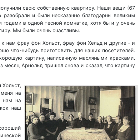
 получили свою собственную квартиру. Наши вещи (67
х разобрали и были несказанно благодарны великим
 годами в одной тесной комнатке, хотя бы и у очень
иру. Мы были очень счастливы.
к нам фрау фон Хольст, фрау фон Хельд и другие - и
ошо что-нибудь приготовить для наших посетителей.
и хорошую картину, написанную масляными красками.
ез месяц Арнольд пришел снова и сказал, что картину
 Хольст,
 меня на
к нам на
ужок наш
 хороший
лической