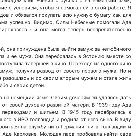
реводом книг Учения с русского на немецкий язык,
е с условием, чтобы я помогал ей в этой работе. Я
дов и обязался покупать всю нужную бумагу как для
есьма успешно. Видимо, Силы Небесные помогали Аде
ирохозяев - и она могла теперь беспрепятственно
ой, она принуждена была выйти замуж за нелюбимого
ла и ее мужа. Она перебралась в Эстонию вместе со
поступила тапершей в кино. Переходя из одного кино
замуж, получив развод от своего первого мужа. Но и
она разошлась и со своим вторым мужем и стала жить
ебя и своих детей.
о на немецкий язык. Своим дочерям ей удалось дать
 от своей духовно развитой матери. В 1939 году Ада
 переводами и шитьем. В 1945 году перебралась в
его в ИРО голландца и родила от него сына. В виду
роиться на службу ни в Германии, ни в Голландии и
а Аде Карловне. Молодая пара пробовала найти свое