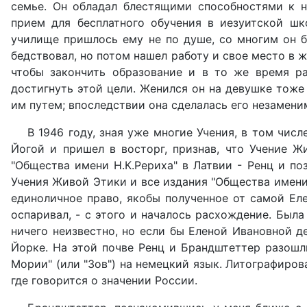
семье. Он обладал блестящими способностями к н
прием для бесплатного обучения в иезуитской шк
училище пришлось ему не по душе, со многим он б
бедствовал, но потом нашел работу и свое место в ж
чтобы закончить образование и в то же время ра
достигнуть этой цели. Женился он на девушке тоже
им путем; впоследствии она сделалась его незамени
В 1946 году, зная уже многие Учения, в том чис
Йогой и пришел в восторг, признав, что Учение Ж
"Общества имени Н.К.Рериха" в Латвии - Ренц и по
Учения Живой Этики и все издания "Общества имени 
единоличное право, якобы полученное от самой Еле
оспаривал, - с этого и началось расхождение. Была
ничего неизвестно, но если бы Еленой Ивановной д
Йорке. На этой почве Ренц и Брандштеттер разошл
Мории" (или "Зов") на немецкий язык. Литографиров
где говорится о значении России.