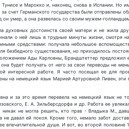
 Тунисе и Марокко и, наконец, снова в Испании. Но и
 за счет Германского государства были отправлены об
год он умер, а она развелась со своим мужем-голландце
а духовных достоинств своей матери и не жила дру
инали о ней лишь в трудные минуты жизни, смотря н
мными средствами: получала небольшое вспомощест
для безбедного существования, но приходилось постоя
положением Ады Карловны, Брандштеттер предложил е
 она будет получать от него за свои переводы не мен
ой интересной работе. Я часто посещал ее для про
ены на немецкий язык Марией Артуровной Ливен, эти
вна и за это время перевела на немецкий язык не то
зовского, Е. А. Зильберсдорфа и др. Работа ее увлек
никак не могла решить, кто прав - Владыка М., да
а не давал ей покоя. Кроме того, немало забот доста
ее впечатлительной душе. И вот, во второй половине 