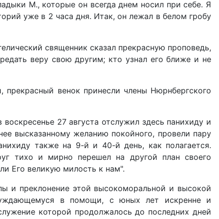
дыки М., которые он всегда днем носил при себе. Я
орий уже в 2 часа дня. Итак, он лежал в белом гробу
нгелический священник сказал прекрасную проповедь,
редать веру свою другим; кто узнал его ближе и не
ий, прекрасный венок принесли члены Нюрнбергского
воскресенье 27 августа отслужил здесь панихиду и
нее высказанному желанию покойного, провели пару
ихиду также на 9-й и 40-й день, как полагается.
уг тихо и мирно перешел на другой план своего
и Его великую милость к нам".
алы и преклонение этой высокоморальной и высокой
 нуждающемуся в помощи, с юных лет искренне и
 служение которой продолжалось до последних дней