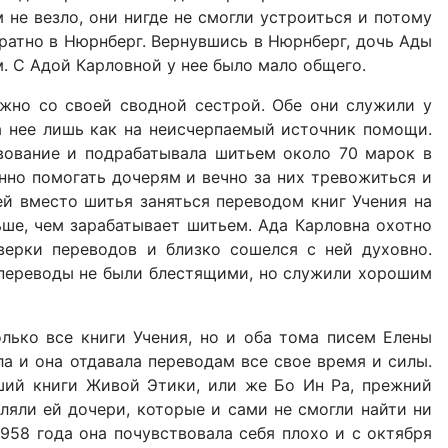
м не везло, они нигде не смогли устроиться и потому
ратно в Нюрнберг. Вернувшись в Нюрнберг, дочь Ады
м. С Адой Карловной у нее было мало общего.
жно со своей сводной сестрой. Обе они служили у
а нее лишь как на неисчерпаемый источник помощи.
вование и подрабатывала шитьем около 70 марок в
нно помогать дочерям и вечно за них тревожиться и
й вместо шитья заняться переводом книг Учения на
ьше, чем зарабатывает шитьем. Ада Карловна охотно
верки переводов и близко сошелся с ней духовно.
 переводы не были блестящими, но служили хорошим
лько все книги Учения, но и оба тома писем Елены
ала и она отдавала переводам все свое время и силы.
вший книги Живой Этики, или же Бо Ин Ра, прежний
вляли ей дочери, которые и сами не смогли найти ни
1958 года она почувствовала себя плохо и с октября