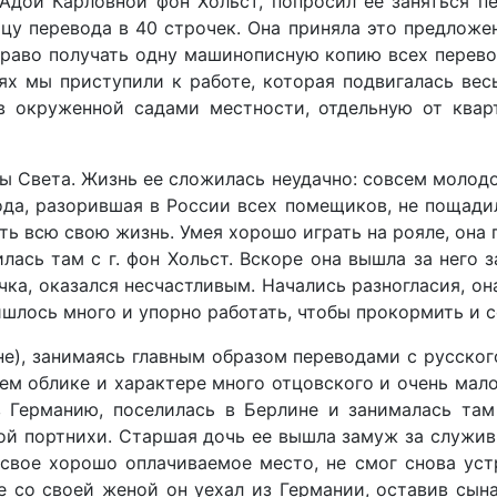
Адой Карловной фон Хольст, попросил ее заняться пе
у перевода в 40 строчек. Она приняла это предложени
 право получать одну машинописную копию всех перево
виях мы приступили к работе, которая подвигалась в
в окруженной садами местности, отдельную от кварт
цы Света. Жизнь ее сложилась неудачно: совсем молод
года, разорившая в России всех помещиков, не пощади
ь всю свою жизнь. Умея хорошо играть на рояле, она 
илась там с г. фон Хольст. Вскоре она вышла за него 
очка, оказался несчастливым. Начались разногласия, 
ишлось много и упорно работать, чтобы прокормить и с
не), занимаясь главным образом переводами с русског
ем облике и характере много отцовского и очень мало
 Германию, поселилась в Берлине и занималась там
ой портнихи. Старшая дочь ее вышла замуж за служивш
свое хорошо оплачиваемое место, не смог снова уст
е со своей женой он уехал из Германии, оставив сын