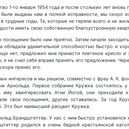
во 1-го января 1954 года и после стольких лет вновь
, были выданы нам в полной исправности, мы скоро и
 трудные годы. Те, которые не теряли всего и не жили
адости иметь свою собственную благоустроенную кварт
 посещение было нам приятно. Затем начали заходить 
а обладала удивительной способностью быстро и хор
 еще нет, предложил мне принести плетеное кресло 
 я не счел себя вправе принять его предложение. Чер
скоре принес его.
ых интересов и мы решили, совместно с фрау А. К. фон
ом Арнольда. Первое собрание Кружка состоялось у
ь ему заинтересовать Агни Йогой, они приходили 
ли свои посещения, другие оставались. За год Кр
15. Это был наивысший расцвет Кружка.
польд Брандштеттер. У нас с ним быстро установился
дштеттер родился в очень бедной крестьянской като