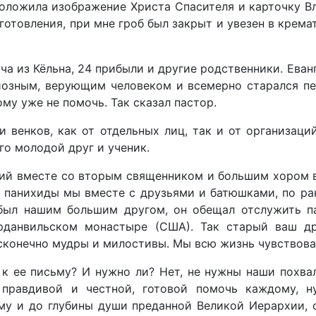
ложила изображение Христа Спасителя и карточку Вла
готовления, при мне гроб был закрыт и увезен в кремат
ча из Кёльна, 24 прибыли и другие родственники. Ева
иозным, верующим человеком и всемерно старался пе
ому уже не помочь. Так сказал пастор.
и венков, как от отдельных лиц, так и от организац
го молодой друг и ученик.
ий вместе со вторым священником и большим хором в 
и панихиды мы вместе с друзьями и батюшками, по ра
был нашим большим другом, он обещал отслужить пан
рданвильском монастыре (США). Так старый ваш др
сконечно мудры и милостивы. Мы всю жизнь чувствовал
 к ее письму? И нужно ли? Нет, не нужны наши похв
, правдивой и честной, готовой помочь каждому,
му и до глубины души преданной Великой Иерархии,