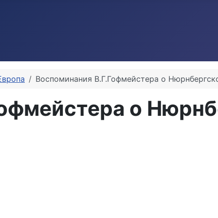
Европа
Воспоминания В.Г.Гофмейстера о Нюрнбергск
Гофмейстера о Нюрн