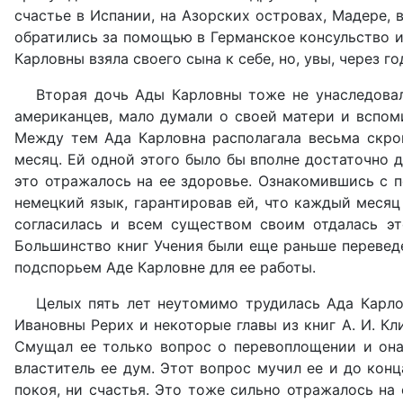
счастье в Испании, на Азорских островах, Мадере, в
обратились за помощью в Германское консульство и
Карловны взяла своего сына к себе, но, увы, через 
Вторая дочь Ады Карловны тоже не унаследовал
американцев, мало думали о своей матери и вспом
Между тем Ада Карловна располагала весьма скро
месяц. Ей одной этого было бы вполне достаточно 
это отражалось на ее здоровье. Ознакомившись с 
немецкий язык, гарантировав ей, что каждый месяц
согласилась и всем существом своим отдалась эт
Большинство книг Учения были еще раньше перевед
подспорьем Аде Карловне для ее работы.
Целых пять лет неутомимо трудилась Ада Карло
Ивановны Рерих и некоторые главы из книг А. И. Кли
Смущал ее только вопрос о перевоплощении и она 
властитель ее дум. Этот вопрос мучил ее и до конц
покоя, ни счастья. Это тоже сильно отражалось на 