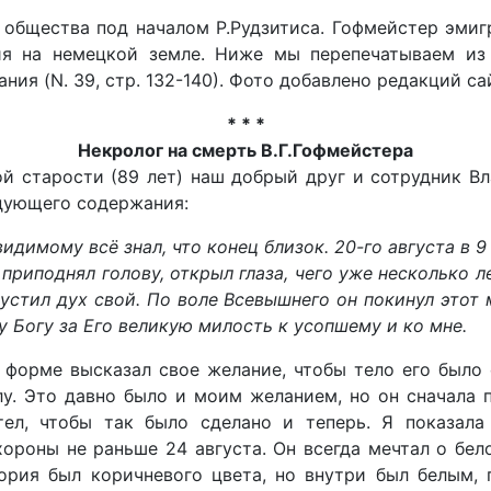
 общества под началом Р.Рудзитиса. Гофмейстер эмиг
ия на немецкой земле. Ниже мы перепечатываем из 
нания (N. 39, стр. 132-140). Фото добавлено редакций са
* * *
Некролог на смерть В.Г.Гофмейстера
кой старости (89 лет) наш добрый друг и сотрудник 
едующего содержания:
видимому всё знал, что конец близок. 20-го августа в 9
г приподнял голову, открыл глаза, чего уже несколько л
пустил дух свой. По воле Всевышнего он покинул этот 
ду Богу за Его великую милость к усопшему и ко мне.
 форме высказал свое желание, чтобы тело его было
у. Это давно было и моим желанием, но он сначала 
ел, чтобы так было сделано и теперь. Я показала
ороны не раньше 24 августа. Он всегда мечтал о бел
тория был коричневого цвета, но внутри был белым,