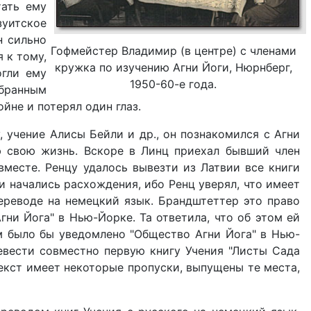
тать ему
зуитское
н сильно
Гофмейстер Владимир (в центре) с членами
 к тому,
кружка по изучению Агни Йоги, Нюрнберг,
огли ему
1950-60-е года.
збранным
йне и потерял один глаз.
, учение Алисы Бейли и др., он познакомился с Агни
сю свою жизнь. Вскоре в Линц приехал бывший член
вместе. Ренцу удалось вывезти из Латвии все книги
и начались расхождения, ибо Ренц уверял, что имеет
переводе на немецкий язык. Брандштеттер это право
гни Йога" в Нью-Йорке. Та ответила, что об этом ей
ом было бы уведомлено "Общество Агни Йога" в Нью-
евести совместно первую книгу Учения "Листы Сада
текст имеет некоторые пропуски, выпущены те места,