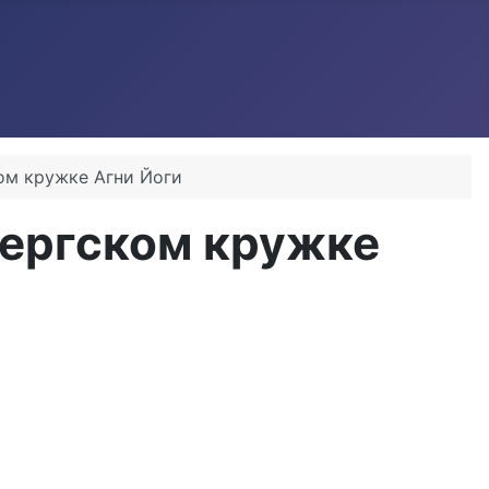
ом кружке Агни Йоги
бергском кружке