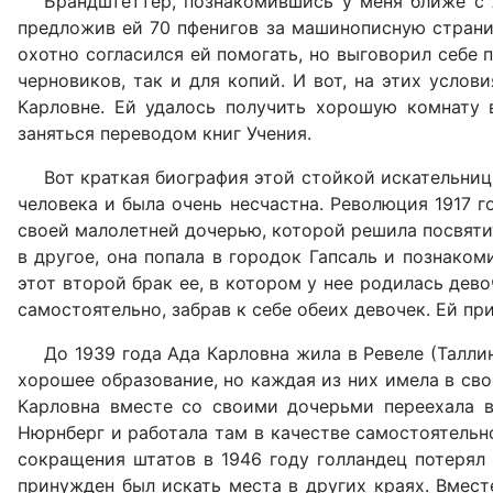
Брандштеттер, познакомившись у меня ближе с 
предложив ей 70 пфенигов за машинописную страниц
охотно согласился ей помогать, но выговорил себе
черновиков, так и для копий. И вот, на этих усло
Карловне. Ей удалось получить хорошую комнату 
заняться переводом книг Учения.
Вот краткая биография этой стойкой искательни
человека и была очень несчастна. Революция 1917 
своей малолетней дочерью, которой решила посвятит
в другое, она попала в городок Гапсаль и познаком
этот второй брак ее, в котором у нее родилась дев
самостоятельно, забрав к себе обеих девочек. Ей пр
До 1939 года Ада Карловна жила в Ревеле (Талли
хорошее образование, но каждая из них имела в сво
Карловна вместе со своими дочерьми переехала в
Нюрнберг и работала там в качестве самостоятельн
сокращения штатов в 1946 году голландец потерял 
принужден был искать места в других краях. Вмест