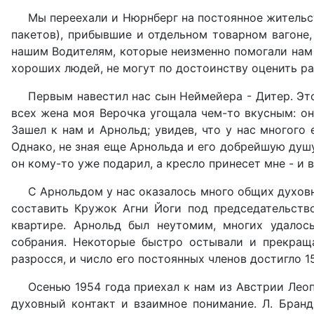
Мы переехали и Нюрнберг на постоянное жительст
пакетов), прибывшие и отдельном товарном вагоне
нашим Водителям, которые неизменно помогали нам в
хороших людей, не могут по достоинству оценить р
Первым навестил нас сын Неймейера - Дитер. Это
всех жена моя Верочка угощала чем-то вкусным: он
Зашел к нам и Арнольд; увидев, что у нас многого
Однако, не зная еще Арнольда и его добрейшую душу,
он кому-то уже подарил, а кресло принесет мне - и в
С Арнольдом у нас оказалось много общих духовн
составить Кружок Агни Йоги под председательств
квартире. Арнольд был неутомим, многих удалос
собрания. Некоторые быстро остывали и прекраща
разросся, и число его постоянных членов достигло 
Осенью 1954 года приехал к нам из Австрии Лео
духовный контакт и взаимное понимание. Л. Бран