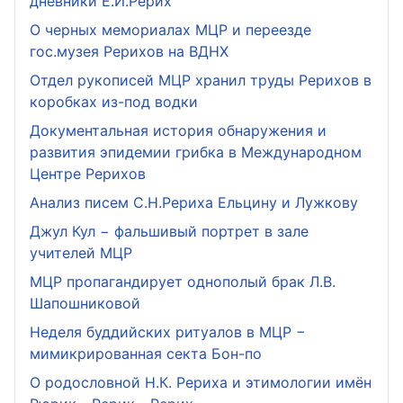
дневники Е.И.Рерих
О черных мемориалах МЦР и переезде
гос.музея Рерихов на ВДНХ
Отдел рукописей МЦР хранил труды Рерихов в
коробках из-под водки
Документальная история обнаружения и
развития эпидемии грибка в Международном
Центре Рерихов
Анализ писем С.Н.Рериха Ельцину и Лужкову
Джул Кул − фальшивый портрет в зале
учителей МЦР
МЦР пропагандирует однополый брак Л.В.
Шапошниковой
Неделя буддийских ритуалов в МЦР −
мимикрированная секта Бон-по
О родословной Н.К. Рериха и этимологии имён