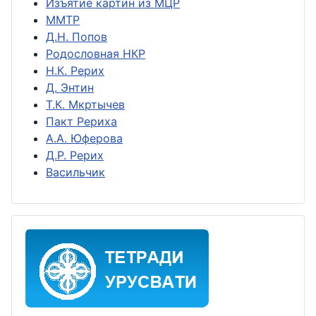
Изъятие картин из МЦР
ММТР
Д.Н. Попов
Родословная НКР
Н.К. Рерих
Д. Энтин
Т.К. Мкртычев
Пакт Рериха
А.А. Юферова
Д.Р. Рерих
Васильчик