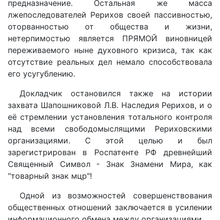
предназначение. Остальная же масса
лжепоследователей Рерихов своей пассивностью,
оторванностью от общества и жизни,
нетерпимостью является ПРЯМОЙ виновницей
переживаемого ныне духовного кризиса, так как
отсутствие реальных дел немало способствовала
его усугублению.
Докладчик остановился также на истории
захвата Шапошниковой Л.В. Наследия Рерихов, и о
её стремлении установления тотального контроля
над всеми свободомыслящими Рериховскими
организациями. С этой целью и был
зарегистрирован в Роспатенте РФ древнейший
Священный Символ - Знак Знамени Мира, как
"товарный знак мцр"!
Одной из возможностей совершенствования
общественных отношений заключается в усилении
информационного обмена между организациями.