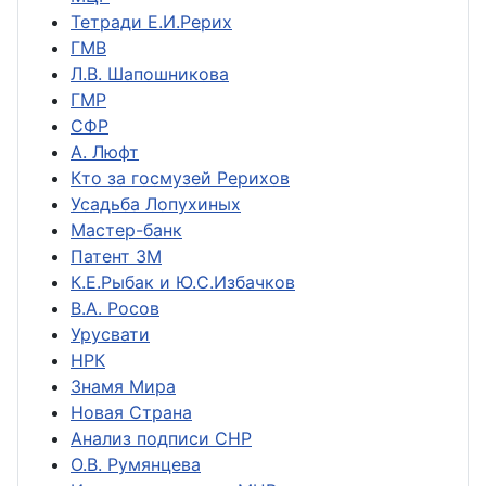
Тетради Е.И.Рерих
ГМВ
Л.В. Шапошникова
ГМР
СФР
А. Люфт
Кто за госмузей Рерихов
Усадьба Лопухиных
Мастер-банк
Патент ЗМ
К.Е.Рыбак и Ю.С.Избачков
В.А. Росов
Урусвати
НРК
Знамя Мира
Новая Страна
Анализ подписи СНР
О.В. Румянцева