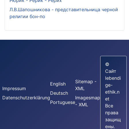
Рюрик - Рерик - Рерих
Л.В.Шапошникова - представительница черной
религии бон-по
©
Сайт
lebendi
Sitemap -
English
ge-
Impressum
XML
ethik.n
Deutsch
Datenschutzerklärung
Imagesmap
et
Portuguese
- XML
Все
права
защищ
ены.