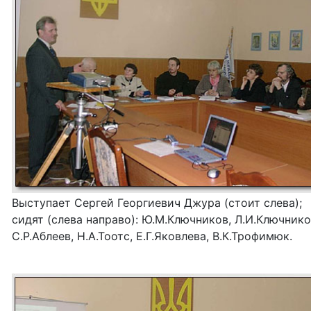
Выступает Сергей Георгиевич Джура (стоит слева);
сидят (слева направо): Ю.М.Ключников, Л.И.Ключнико
С.Р.Аблеев, Н.А.Тоотс, Е.Г.Яковлева, В.К.Трофимюк.