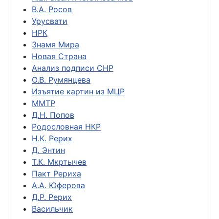
В.А. Росов
Урусвати
НРК
Знамя Мира
Новая Страна
Анализ подписи СНР
О.В. Румянцева
Изъятие картин из МЦР
ММТР
Д.Н. Попов
Родословная НКР
Н.К. Рерих
Д. Энтин
Т.К. Мкртычев
Пакт Рериха
А.А. Юферова
Д.Р. Рерих
Васильчик