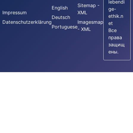
lebendi
Sitemap -
English
ge-
Impressum
XML
ethik.n
Deutsch
Datenschutzerklärung
Imagesmap
et
Portuguese
- XML
Все
права
защищ
ены.