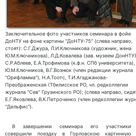
Заключительное фото участников семинара в фойе
ДоНТУ на фоне картины "ДоНТУ-75" (слева направо,
стоят): С.Г.Джура, Л.И.Ключникова (художник, жена
Ю.М.Ключникова), Л.Д.Ковалева (зав. музеем ДонНТУ)
С.Р.Аблеев, Е.А.Трофимова (к.ф.н. СПб университета),
Ю.М.Ключников, В.Г.Вознюк (член редакции журнала
"Орифламма"), Н.А.Тоотс, Т.И.Агаджанова-
Преображенская (Тбилисское РО, чл. редколлегии
журнала "Сев" Грузинского РО); (слева направо, сидят
Е.Г.Яковлева, В.К.Петроченко (член редколлегии жур
"Дельфис").
В завершении семинара его участники
совершили поездку в Горловскою картинную