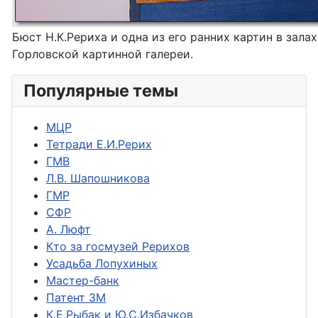
Бюст Н.К.Рериха и одна из его ранних картин в залах
Горловской картинной галереи.
Популярные темы
МЦР
Тетради Е.И.Рерих
ГМВ
Л.В. Шапошникова
ГМР
СФР
А. Люфт
Кто за госмузей Рерихов
Усадьба Лопухиных
Мастер-банк
Патент ЗМ
К.Е.Рыбак и Ю.С.Избачков