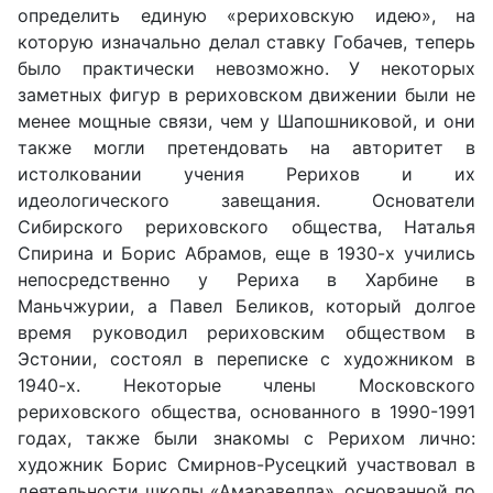
определить единую «рериховскую идею», на
которую изначально делал ставку Гобачев, теперь
было практически невозможно. У некоторых
заметных фигур в рериховском движении были не
менее мощные связи, чем у Шапошниковой, и они
также могли претендовать на авторитет в
истолковании учения Рерихов и их
идеологического завещания. Основатели
Сибирского рериховского общества, Наталья
Спирина и Борис Абрамов, еще в 1930-х учились
непосредственно у Рериха в Харбине в
Маньчжурии, а Павел Беликов, который долгое
время руководил рериховским обществом в
Эстонии, состоял в переписке с художником в
1940-х. Некоторые члены Московского
рериховского общества, основанного в 1990-1991
годах, также были знакомы с Рерихом лично:
художник Борис Смирнов-Русецкий участвовал в
деятельности школы «Амаравелла», основанной по