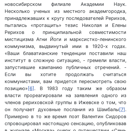
новосибирском филиале Академии Наук.
Несколько ученых из местного академгородка,
принадлежавших к кругу последователей Рерихов,
пытались «протащить» тезис Николая и Елены
Рерихов о принципиальной совместимости
мистицизма Агни Йоги и марксистко-ленинского
коммунизма, выдвинутый ими в 1920-х годах.
«Ваши блаватианские тенденции поставили наш
институт в сложную ситуацию, - гремели власти,
запустившие кампанию публичных отречений. -
Если вы хотите продолжать считаться
коммунистами, вам придется пересмотреть свою
позицию»
[6]
. В 1983 году таким же образом
власти прореагировали на заявления одного из
членов рериховской группы в Ижевске о том, что
он получает духовные послания из Шамбалы
[7]
.
Примерно в то же время поэт Валентин Сидоров
спровоцировал настоящую сенсацию, опубликовав
в журнале «Москва» очерк о путешествии «Семь