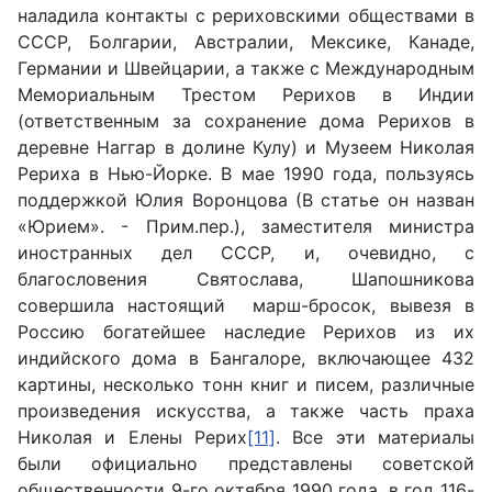
наладила контакты с рериховскими обществами в
СССР, Болгарии, Австралии, Мексике, Канаде,
Германии и Швейцарии, а также с Международным
Мемориальным Трестом Рерихов в Индии
(ответственным за сохранение дома Рерихов в
деревне Наггар в долине Кулу) и Музеем Николая
Рериха в Нью-Йорке. В мае 1990 года, пользуясь
поддержкой Юлия Воронцова (В статье он назван
«Юрием». - Прим.пер.), заместителя министра
иностранных дел СССР, и, очевидно, с
благословения Святослава, Шапошникова
совершила настоящий марш-бросок, вывезя в
Россию богатейшее наследие Рерихов из их
индийского дома в Бангалоре, включающее 432
картины, несколько тонн книг и писем, различные
произведения искусства, а также часть праха
Николая и Елены Рерих
[11]
. Все эти материалы
были официально представлены советской
общественности 9-го октября 1990 года, в год 116-