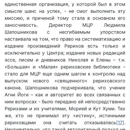
единственная организация, у которой был в этом
смысле шанс на успех, - не смог выполнить эту
миссию, и причиной тому стала в основном его
заносчивость. Директор МЦР Людмила
Шапошникова с несгибаемым упорством
настаивала на том, что право на систематизацию и
издание произведений Рерихов есть только и
исключительно у Центра; издание новых редакций
эссе, писем и дневников Николая и Елены – т.н.
«Большая» и «Малая» рериховские библиотеки –
стало для МЦР еще одним шагом к контролю над
выпуском нового «священного» рериховского
канона. Шапошникова подчеркивала, что учение
Агни Йоги – как и авторитет во всех связанных с
ним вопросах - было передано ей непосредственно
Рерихами и их учителями, Морией и Кут Хуми. Тех
же, кто не принимал эту «истину», истинными
рериховцами она считать отказывалась
[17]
.
Неудивительно, что такой авторитарный подход не