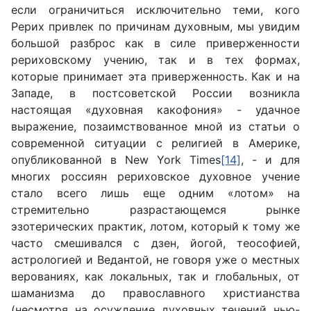
если ограничиться исключительно теми, кого
Рерих привлек по причинам духовным, мы увидим
большой разброс как в силе приверженности
рериховскому учению, так и в тех формах,
которые принимает эта приверженность. Как и на
Западе, в постсоветской России возникла
настоящая «духовная какофония» - удачное
выражение, позаимствованное мной из статьи о
современной ситуации с религией в Америке,
опубликованной в New York Times
[14]
, - и для
многих россиян рериховское духовное учение
стало всего лишь еще одним «лотом» на
стремительно разрастающемся рынке
эзотерических практик, лотом, который к тому же
часто смешивался с дзен, йогой, теософией,
астрологией и Ведантой, не говоря уже о местных
верованиях, как локальных, так и глобальных, от
шаманизма до православного христианства
(несмотря на осуждение духовных течений нью-