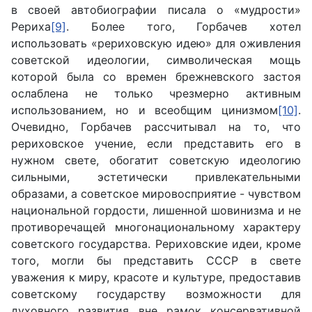
в своей автобиографии писала о «мудрости»
Рериха
[9]
. Более того, Горбачев хотел
использовать «рериховскую идею» для оживления
советской идеологии, символическая мощь
которой была со времен брежневского застоя
ослаблена не только чрезмерно активным
использованием, но и всеобщим цинизмом
[10]
.
Очевидно, Горбачев рассчитывал на то, что
рериховское учение, если представить его в
нужном свете, обогатит советскую идеологию
сильными, эстетически привлекательными
образами, а советское мировосприятие - чувством
национальной гордости, лишенной шовинизма и не
противоречащей многонациональному характеру
советского государства. Рериховские идеи, кроме
того, могли бы представить СССР в свете
уважения к миру, красоте и культуре, предоставив
советскому государству возможности для
духовного развития вне рамок консервативной