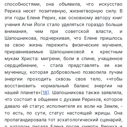
способностями, она объявила, что искусство
Рериха несет позитивную, жизнетворную силу. В
эти годы Елене Рерих, как основному автору книг
учения Агни Йоги стало уделяться гораздо больше
внимания, чем при советской власти, и
Шапошникова, подчеркивая, что Елене пришлось
за свою жизнь пережить физические мучения,
приравниваемые Шапошниковой к крестным
мукам Христа: мигрени, боли в спине, учащенное
сердцебиение, - стала представлять ее как
мученицу, которая добровольно позволила лучам
энергии проходить сквозь свое тело, «чтобы
восстановить нормальный баланс энергии на
нашей планете»
[18]
. Шапошникова также заявляла,
что состоит в общении с духами Рерихов, которое
давало ей статус исполнителя их воли на Земле, -
то есть, по сути, статус настоящей жрицы. Она
пропагандировала тот эсхатологический сценарий,
о котором писала Елена после смерти Рериха и