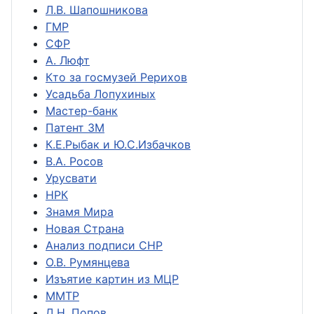
Л.В. Шапошникова
ГМР
СФР
А. Люфт
Кто за госмузей Рерихов
Усадьба Лопухиных
Мастер-банк
Патент ЗМ
К.Е.Рыбак и Ю.С.Избачков
В.А. Росов
Урусвати
НРК
Знамя Мира
Новая Страна
Анализ подписи СНР
О.В. Румянцева
Изъятие картин из МЦР
ММТР
Д.Н. Попов