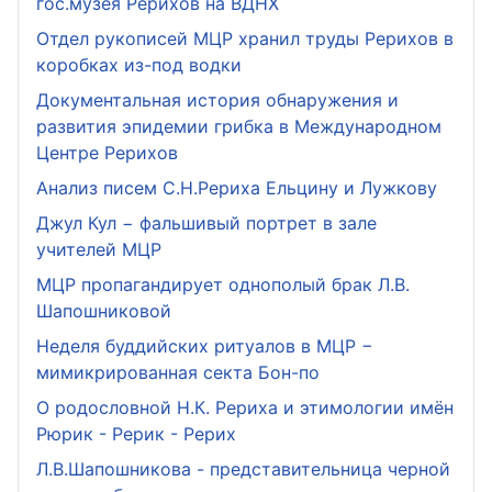
гос.музея Рерихов на ВДНХ
Отдел рукописей МЦР хранил труды Рерихов в
коробках из-под водки
Документальная история обнаружения и
развития эпидемии грибка в Международном
Центре Рерихов
Анализ писем С.Н.Рериха Ельцину и Лужкову
Джул Кул − фальшивый портрет в зале
учителей МЦР
МЦР пропагандирует однополый брак Л.В.
Шапошниковой
Неделя буддийских ритуалов в МЦР −
мимикрированная секта Бон-по
О родословной Н.К. Рериха и этимологии имён
Рюрик - Рерик - Рерих
Л.В.Шапошникова - представительница черной