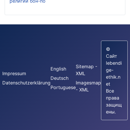
религии бон-по
©
Сайт
lebendi
Sitemap -
English
ge-
Impressum
XML
ethik.n
Deutsch
Datenschutzerklärung
Imagesmap
et
Portuguese
- XML
Все
права
защищ
ены.