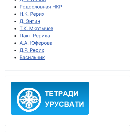
Родословная НКР
Н.К. Рерих
Д. Энтин
Т.К. Мкртычев
Пакт Рериха
А.А. Юферова
Д.Р. Рерих
Васильчик