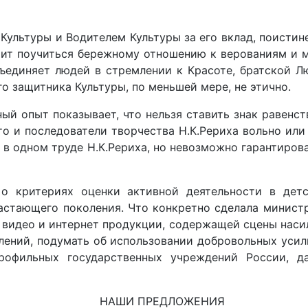
Культуры и Водителем Культуры за его вклад, поистин
тоит поучиться бережному отношению к верованиям и 
 объединяет людей в стремлении к Красоте, братской
о защитника Культуры, по меньшей мере, не этично.
ный опыт показывает, что нельзя ставить знак равенс
о и последователи творчества Н.К.Рериха вольно или
в одном труде Н.К.Рериха, но невозможно гарантирова
 о критериях оценки активной деятельности в дет
астающего поколения. Что конкретно сделала министр
видео и интернет продукции, содержащей сцены насили
влений, подумать об использовании добровольных уси
рофильных государственных учреждений России, д
НАШИ ПРЕДЛОЖЕНИЯ