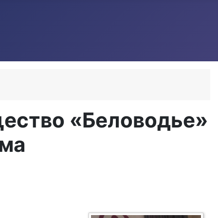
щество «Беловодье»
ыма