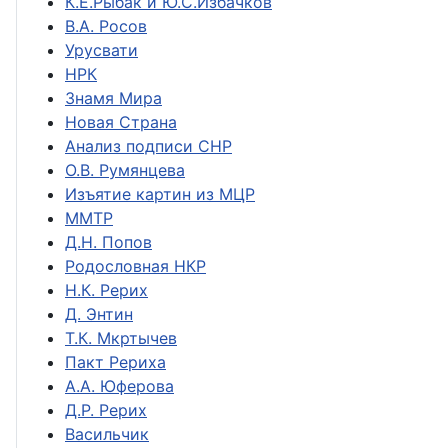
К.Е.Рыбак и Ю.С.Избачков
В.А. Росов
Урусвати
НРК
Знамя Мира
Новая Страна
Анализ подписи СНР
О.В. Румянцева
Изъятие картин из МЦР
ММТР
Д.Н. Попов
Родословная НКР
Н.К. Рерих
Д. Энтин
Т.К. Мкртычев
Пакт Рериха
А.А. Юферова
Д.Р. Рерих
Васильчик