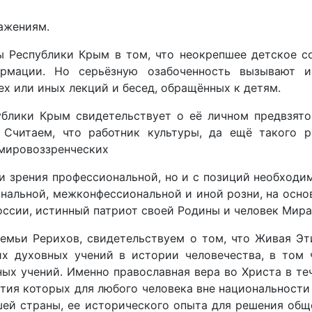
ажениям.
ы Республики Крым в том, что неокрепшее детское с
ормации. Но серьёзную озабоченность вызывают и
х или иных лекций и бесед, обращённых к детям.
ублики Крым свидетельствует о её личном предвзят
Считаем, что работник культуры, да ещё такого р
 мировоззренческих
ки зрения профессиональной, но и с позиций необходи
альной, межконфессиональной и иной розни, на осно
России, истинный патриот своей Родины и человек Мира
емьи Рерихов, свидетельствуем о том, что Живая Эти
х духовных учений в истории человечества, в том 
х учений. Именно православная вера во Христа в те
ития которых для любого человека вне национальности
шей страны, ее исторического опыта для решения общ