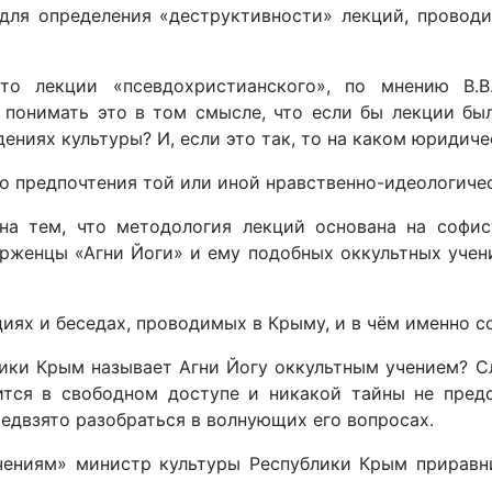
х для определения «деструктивности» лекций, прово
то лекции «псевдохристианского», по мнению В.В
 понимать это в том смысле, что если бы лекции был
ениях культуры? И, если это так, то на каком юридич
о предпочтения той или иной нравственно-идеологич
на тем, что методология лекций основана на софис
верженцы «Агни Йоги» и ему подобных оккультных учен
циях и беседах, проводимых в Крыму, и в чём именно 
лики Крым называет Агни Йогу оккультным учением? С
ится в свободном доступе и никакой тайны не пред
редвзято разобраться в волнующих его вопросах.
чениям» министр культуры Республики Крым приравн