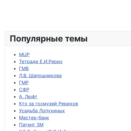
Популярные темы
МЦР
Тетради Е.И.Рерих
ГМВ
Л.В. Шапошникова
ГМР
СФР
А. Люфт
Кто за госмузей Рерихов
Усадьба Лопухиных
Мастер-банк
Патент ЗМ