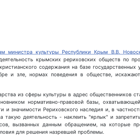
ам министра культуры Республики Крым В.В. Новос
деятельность крымских рериховских обществ по про
христианского содержания на базе государственных 
бре и зле, нормах поведения в обществе, искажаю
арства из сферы культуры в адрес общественников ст
иновником нормативно-правовой базы, охватывающей
и и значимости Рериховского наследия и, в частност
а такую деятельность - наклеить "ярлык" и запретит
сов, вызванных данным обращением, на которые п
словия для решения назревшей проблемы.