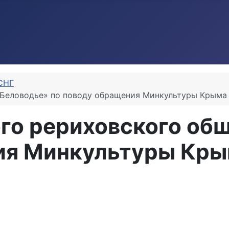
СНГ
«Беловодье» по поводу обращения Минкультуры Крыма
ого рериховского об
ия Минкультуры Кр