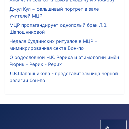
Джул Кул − фальшивый портрет в зале
учителей МЦР
МЦР пропагандирует однополый брак Л.В.
Шапошниковой
Неделя буддийских ритуалов в МЦР −
мимикрированная секта Бон-по
О родословной Н.К. Рериха и этимологии имён
Рюрик - Рерик - Рерих
Л.В.Шапошникова - представительница черной
религии бон-по
©