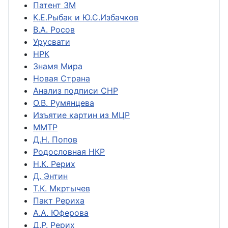
Патент ЗМ
К.Е.Рыбак и Ю.С.Избачков
В.А. Росов
Урусвати
НРК
Знамя Мира
Новая Страна
Анализ подписи СНР
О.В. Румянцева
Изъятие картин из МЦР
ММТР
Д.Н. Попов
Родословная НКР
Н.К. Рерих
Д. Энтин
Т.К. Мкртычев
Пакт Рериха
А.А. Юферова
Д.Р. Рерих