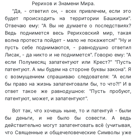
Рерихов и Знамени Мира.
"Да, - ответил он, - всех привлечем, если это
будет происходить на территории Башкирии".
Отвечаю ему: "А Вы не думаете о последствиях?
Ведь поднимется весь Рериховский мир, такая
волна протеста пойдет - мало не покажется!" "Ну и
пусть себе поднимаются, - равнодушно ответил
Лисак, - да никто и не поднимется". Говорю ему: "А
если Полумесяц запатентуют или Крест?" "Пусть
патентуют. А мы будем на стороне буквы закона". Я
с возмущением спрашиваю следователя: "А если
бы право на жизнь запатентовали бы, то что?!" И в
ответ такое же равнодушное: "Пусть пробуют,
патентуют, может, и запатентуют".
Вот так, что хочешь ныне, то и патентуй - были
бы деньги, и не было бы совести. А ведь
действительно могут запатентовать всё (учитывая,
что Священные и общечеловеческие Символы уже