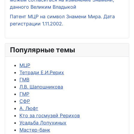
данного Великим Владыкой
Патент МЦР на символ Знамени Мира. Дата
регистрации 1.11.2002.
Популярные темы
МЦР
Тетради Е.И.Рерих
ГМВ
Л.В. Шапошникова
ГМР
СФР
А. Люфт
Кто за госмузей Рерихов
Усадьба Лопухиных
Мастер-банк