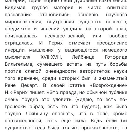
материи, теряя порою свои духовные накопления.
Видимая, грубая материя и чисто опытное
познавание становились основою научного
мировоззрения, внутренняя сущность веществ,
предметов и явлений уходила на второй план,
признавалась несущественной, или вообще
отрицалась. И Рерих отмечает преодоление
инерции мышления у выдающегося немецкого
мыслителя XVII-XVIII, Лейбница Готфрида
Вильгельма, сумевшего встать на путь борьбы
против слепой очевидности авторитетов науки
того времени, среди которых был и знаменитый
Рене Декарт. В своей статье «Возрождение»
Н.К.Рерих пишет: «Это правда, но обычной публике
очень трудно это уловить («идею, то есть по-
гречески образ, есть то что будет»), как было
трудно Лейбницу опознать, что в теле, кроме
протяжённости, есть ещё сила. Ведь если бы
сущностью тела была только протяжённость, то