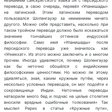
незнанием санскритского языка он с персидского
перевода, в свою очередь, перевёл «Упанишады»
на латинский. Этим латинским переводом
пользовался Шопенгауэр за неимением ничего
другого. Можно себе представить, насколько при
таком тройном переводе должно было искажаться
значение тончайших оттенков индусской
философии. Само имя «Упанишады» после
персидского перевода уже значилось как
«Упнекхат». Из этого можно заключить и о многом
прочем. Иногда удивляются, почему Шопенгауэр
как бы неточно обошёлся с индийскими
философскими ценностями. Но можно ли этому
удивляться, зная, каким кружным путём, через
несколько условных переводов, он мог подойти к
сокровищнице Индии. Неточные переводы
натворили много бед и подчас на целые столетия
вносили вредные ошибочные толкования» Так
мыслил Рерих в статье «Кружные пути»,