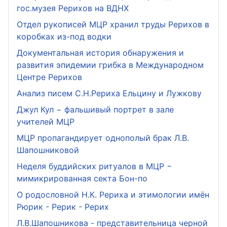
гос.музея Рерихов на ВДНХ
Отдел рукописей МЦР хранил труды Рерихов в
коробках из-под водки
Документальная история обнаружения и
развития эпидемии грибка в Международном
Центре Рерихов
Анализ писем С.Н.Рериха Ельцину и Лужкову
Джул Кул − фальшивый портрет в зале
учителей МЦР
МЦР пропагандирует однополый брак Л.В.
Шапошниковой
Неделя буддийских ритуалов в МЦР −
мимикрированная секта Бон-по
О родословной Н.К. Рериха и этимологии имён
Рюрик - Рерик - Рерих
Л.В.Шапошникова - представительница черной