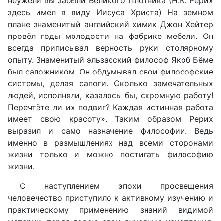
неужели вы забыли Великого Плотника (Н.К. Рерих
здесь имел в виду Иисуса Христа) На земном
плане знаменитый английский химик Джон Хейтер
провёл годы молодости на фабрике мебели. Он
всегда приписывал верность руки столярному
опыту. Знаменитый эльзасский философ Якоб Бёме
был сапожником. Он обдумывал свои философские
системы, делая сапоги. Сколько замечательных
людей, исполняли, казалось бы, скромную работу!
Перечтёте ли их подвиг? Каждая истинная работа
имеет свою красоту». Таким образом Рерих
выразил и само назначение философии. Ведь
именно в размышлениях над всеми сторонами
жизни только и можно постигать философию
жизни.
С наступлением эпохи просвещения
человечество приступило к активному изучению и
практическому применению знаний видимой