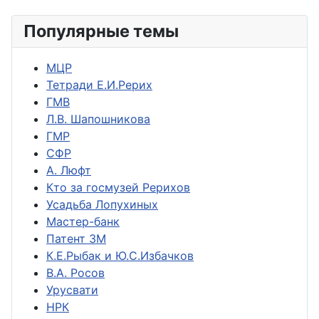
Популярные темы
МЦР
Тетради Е.И.Рерих
ГМВ
Л.В. Шапошникова
ГМР
СФР
А. Люфт
Кто за госмузей Рерихов
Усадьба Лопухиных
Мастер-банк
Патент ЗМ
К.Е.Рыбак и Ю.С.Избачков
В.А. Росов
Урусвати
НРК