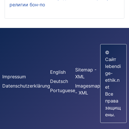
религии бон-по
©
Сайт
lebendi
Sitemap -
English
ge-
Impressum
XML
ethik.n
Deutsch
Datenschutzerklärung
Imagesmap
et
Portuguese
- XML
Все
права
защищ
ены.