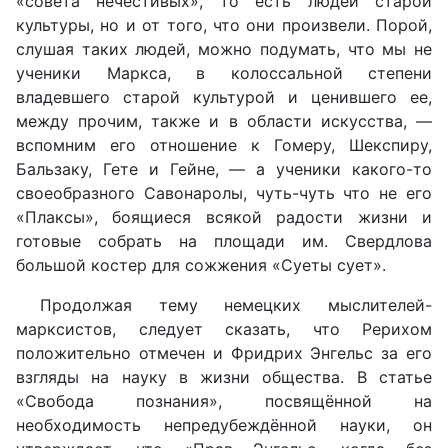
«совета нечестивых», то есть людей старой
культуры, но и от того, что они произвели. Порой,
слушая таких людей, можно подумать, что мы не
ученики Маркса, в колоссальной степени
владевшего старой культурой и ценившего ее,
между прочим, также и в области искусства, —
вспомним его отношение к Гомеру, Шекспиру,
Бальзаку, Гете и Гейне, — а ученики какого-то
своеобразного Савонаролы, чуть-чуть что не его
«Плаксы», боящиеся всякой радости жизни и
готовые собрать на площади им. Свердлова
большой костер для сожжения «Суеты сует».
Продолжая тему немецких мыслителей-
марксистов, следует сказать, что Рерихом
положительно отмечен и Фридрих Энгельс за его
взгляды на науку в жизни общества. В статье
«Свобода познания», посвящённой на
необходимость непредубеждённой науки, он