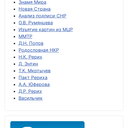
Знамя Мира
Новая Страна
Анализ подписи СНР
О.В. Румянцева
Изъятие картин из МЦР
ММТР
Д.Н. Попов
Родословная НКР
Н.К. Рерих
Д. Энтин
Т.К. Мкртычев
Пакт Рериха
А.А. Юферова
Д.Р. Рерих
Васильчик