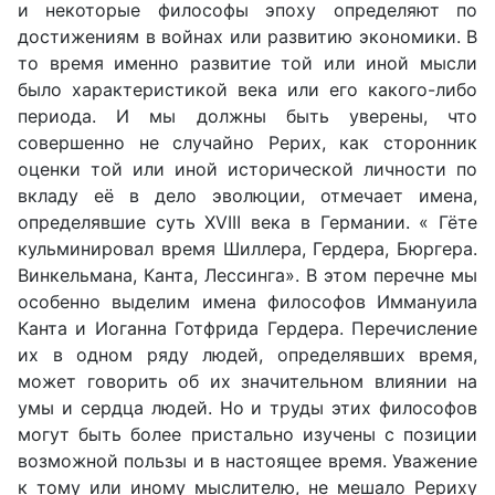
и некоторые философы эпоху определяют по
достижениям в войнах или развитию экономики. В
то время именно развитие той или иной мысли
было характеристикой века или его какого-либо
периода. И мы должны быть уверены, что
совершенно не случайно Рерих, как сторонник
оценки той или иной исторической личности по
вкладу её в дело эволюции, отмечает имена,
определявшие суть XVIII века в Германии. « Гёте
кульминировал время Шиллера, Гердера, Бюргера.
Винкельмана, Канта, Лессинга». В этом перечне мы
особенно выделим имена философов Иммануила
Канта и Иоганна Готфрида Гердера. Перечисление
их в одном ряду людей, определявших время,
может говорить об их значительном влиянии на
умы и сердца людей. Но и труды этих философов
могут быть более пристально изучены с позиции
возможной пользы и в настоящее время. Уважение
к тому или иному мыслителю, не мешало Рериху