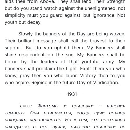
aids thee from Above. They shall lend Their Strength
but do you stand watch against the unenlightened, not
simplicity must you guard against, but ignorance. Not
youth but decay.
Slowly the banners of the Day are being woven.
Their brilliant message shall call the bravest to their
support. But do you uphold them. My Banners shall
shine resplendent on the sun. My Banners shall be
borne by the leaders of that youthful army. My
banners shall proclaim the Light. Exalt them you who
know, pray then you who labor. Victory then to you
who aspire. Rejoice in the future Day of Vindication.
— 1931 —
[англ.:
Фантомы и призраки – явления
темноты. Они появляются, когда лучи солнца
покидают человечество. Но к тем, кто постоянно
находится в его лучах, никакие призраки не