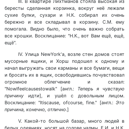
III. В квартире Лихтманов стояла высокая из
бересты сделанная корзинка, вокруг неё лежали
сухие булки, сухари и Н.К. собирал их очень
бережно и все складывал в корзину. С.М. ему
помогала. Видно было, что очень важно собрать
все крошки. Восклицание: "Н.К., вот Вам ещё, ещё,
ещё".
IV. Улица NewYork'a, возле стен домов стоят
мусорные ящики, и Хорш подошел к одному и
начал выгружать свои карманы и все бумаги, вещи
и бросать их в ящик, освободившись почувствовал
огромное облегчение и сказал:
"NowIfeelcausestowalk" [англ.:
Теперь я чувствую
причину идти
], и ушёл с довольным лицом.
Восклицание: "Itiscause, ofcourse, fine." [англ.:
Это
причина, конечно, отлично
.]
V. Какой-то большой базар, много людей в
белых одеяниях, носят на голове чалмы. Е.И. и Н.К.