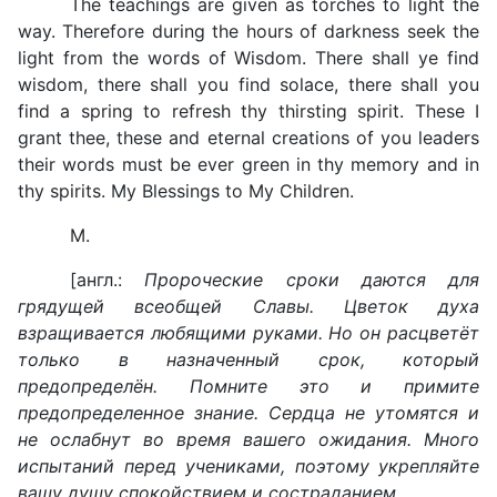
The teachings are given as torches to light the
way. Therefore during the hours of darkness seek the
light from the words of Wisdom. There shall ye find
wisdom, there shall you find solace, there shall you
find a spring to refresh thy thirsting spirit. These I
grant thee, these and eternal creations of you leaders
their words must be ever green in thy memory and in
thy spirits. My Blessings to My Children.
M.
[англ.:
Пророческие сроки даются для
грядущей всеобщей Славы. Цветок духа
взращивается любящими руками. Но он расцветёт
только в назначенный срок, который
предопределён. Помните это и примите
предопределенное знание. Сердца не утомятся и
не ослабнут во время вашего ожидания. Много
испытаний перед учениками, поэтому укрепляйте
вашу душу спокойствием и состраданием.