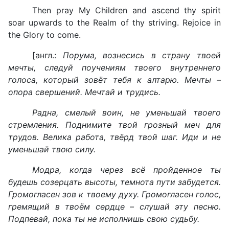
Then pray My Children and ascend thy spirit
soar upwards to the Realm of thy striving. Rejoice in
the Glory to come.
[англ.:
Порума, вознесись в страну твоей
мечты, следуй поучениям твоего внутреннего
голоса, который зовёт тебя к алтарю. Мечты –
опора свершений. Мечтай и трудись.
Радна, смелый воин, не уменьшай твоего
стремления. Поднимите твой грозный меч для
трудов. Велика работа, твёрд твой шаг. Иди и не
уменьшай твою силу.
Модра, когда через всё пройденное ты
будешь созерцать высоты, темнота пути забудется.
Громогласен зов к твоему духу. Громогласен голос,
гремящий в твоём сердце – слушай эту песню.
Подпевай, пока ты не исполнишь свою судьбу.