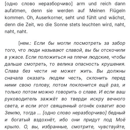
[одно слово неразборчиво] arm und reich dann
aufatmen, denn sie werden auf Meinen Flügeln
kommen. Oh, Auserkorner, seht und fühlt und wächst,
denn die Zeit, wo die Sonne stets leuchten wird, naht,
naht, naht.
[нем.:
Если бы могли посмотреть за забор
того, что люди называют славой, вы бы отскочили
в ужасе. Если положиться на плечи людские, чтобы
дальше смотреть, то велика опасность крушения.
Слава без чести не может жить. Вы должны
сначала оказать людям честь, склонить перед
ними свою голову, потом поклонится ещё раз, и
только потом можно говорить о славе. И если ваш
руководитель зажжёт во тверди искру вечного
света, и если этот священный огонёк охватит всю
Землю, тогда … [одно слово неразборчиво] бедный
и богатый вздохнёт, ибо они придут под Моё
крыло. О, вы, избранные, смотрите, чувствуйте,