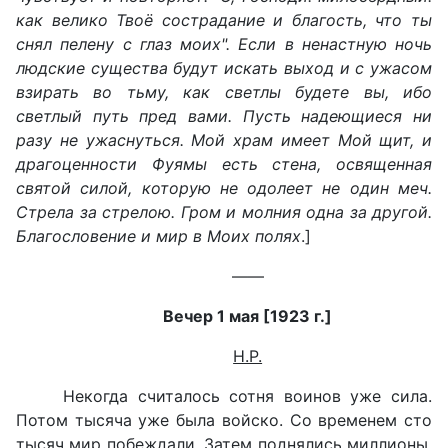
как велико Твоё сострадание и благость, что ты
снял пелену с глаз моих". Если в ненастную ночь
людские существа будут искать выход и с ужасом
взирать во тьму, как светлы будете вы, ибо
светлый путь пред вами. Пусть надеющиеся ни
разу не ужаснуться. Мой храм имеет Мой щит, и
драгоценности Фуямы есть стена, освященная
святой силой, которую не одолеет не один меч.
Стрела за стрелою. Гром и молния одна за другой.
Благословение и мир в Моих полях
.]
——
Вечер 1 мая
[1923 г.
]
Н.Р.
Некогда считалось сотня воинов уже сила.
Потом тысяча уже была войско. Со временем сто
тысяч мир побеждали. Затем поднялись миллионы,