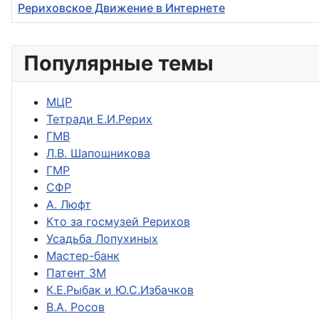
Рериховское Движение в Интернете
Материалы
Популярные темы
МЦР
Тетради Е.И.Рерих
ГМВ
Л.В. Шапошникова
ГМР
СФР
А. Люфт
Кто за госмузей Рерихов
Усадьба Лопухиных
Мастер-банк
Патент ЗМ
К.Е.Рыбак и Ю.С.Избачков
В.А. Росов