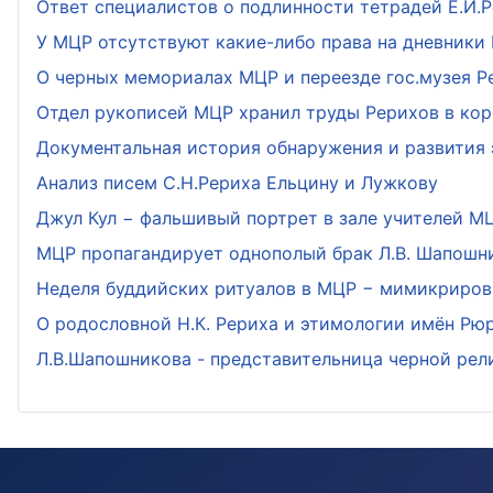
Ответ специалистов о подлинности тетрадей Е.И.
У МЦР отсутствуют какие-либо права на дневники 
О черных мемориалах МЦР и переезде гос.музея Р
Отдел рукописей МЦР хранил труды Рерихов в кор
Документальная история обнаружения и развития
Анализ писем С.Н.Рериха Ельцину и Лужкову
Джул Кул − фальшивый портрет в зале учителей М
МЦР пропагандирует однополый брак Л.В. Шапошн
Неделя буддийских ритуалов в МЦР − мимикриров
О родословной Н.К. Рериха и этимологии имён Рюр
Л.В.Шапошникова - представительница черной рел