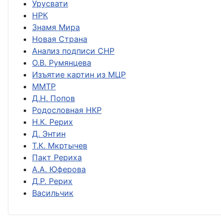
Урусвати
НРК
Знамя Мира
Новая Страна
Анализ подписи СНР
О.В. Румянцева
Изъятие картин из МЦР
ММТР
Д.Н. Попов
Родословная НКР
Н.К. Рерих
Д. Энтин
Т.К. Мкртычев
Пакт Рериха
А.А. Юферова
Д.Р. Рерих
Васильчик