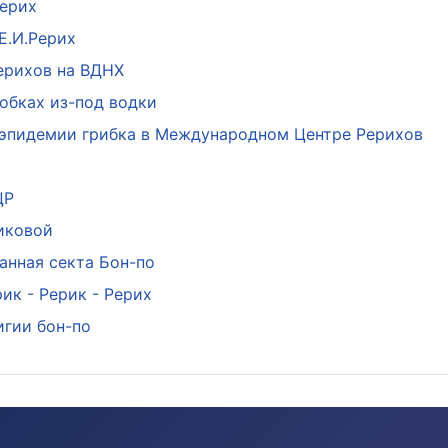
Рерих
Е.И.Рерих
ерихов на ВДНХ
обках из-под водки
 эпидемии грибка в Международном Центре Рерихов
ЦР
иковой
анная секта Бон-по
ик - Рерик - Рерих
игии бон-по