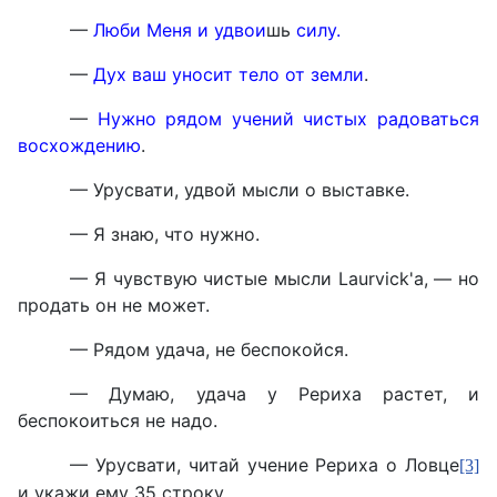
—
Люби Меня и удвои
шь
силу.
—
Дух ваш уносит тело от земли
.
—
Нужно рядом учений чистых радоваться
восхождению
.
— Урусвати, удвой мысли о выставке.
— Я знаю, что нужно.
— Я чувствую чистые мысли Laurvick'a, — но
продать он не может.
— Рядом удача, не беспокойся.
— Думаю, удача у Рериха растет, и
беспокоиться не надо.
— Урусвати, читай учение Рериха о Ловце
[3]
и укажи ему 35 строку.