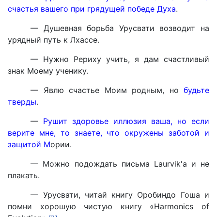
счастья вашего при грядущей победе Духа
.
— Душевная борьба Урусвати возводит на
урядный путь к Лхассе.
— Нужно Рериху учить, я дам счастливый
знак Моему ученику.
— Явлю счастье Моим родным, но
будьте
тверды
.
—
Рушит здоровье иллюзия ваша, но если
верите мне, то знаете, что окружены заботой и
защитой М
ории.
— Можно подождать письма Laurvik'а и не
плакать.
— Урусвати, читай книгу Оробиндо Гоша и
помни хорошую чистую книгу «Harmonics of