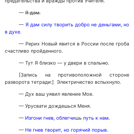
предательства и вражды против Учителя.
—
Я дам.
—
Я дам силу творить добро не деньгами, но
в духе
.
— Рерих Новый явится в России после гроба
счастливо пройденного.
— Тут Я близко — у двери в спальню.
[Запись на противоположной стороне
разворота тетради:] Электричество вспыхнуло.
— Дух ваш уявил явление Мое.
— Урусвати дождешься Меня.
—
Изгони гнев, облегчи
шь
путь к нам.
—
Не гнев творит, но горячий порыв
.