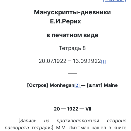
Манускрипты-дневники
Е.И.Рерих
в печатном виде
Тетрадь 8
20.07.1922 ‒ 13.09.1922
[1]
——
[Остров] Monhegan
— [штат] Main
e
[2]
20 — 1922 — VII
[
Запись на противоположной стороне
разворота тетради
:] М.М. Лихтман нашел в книге