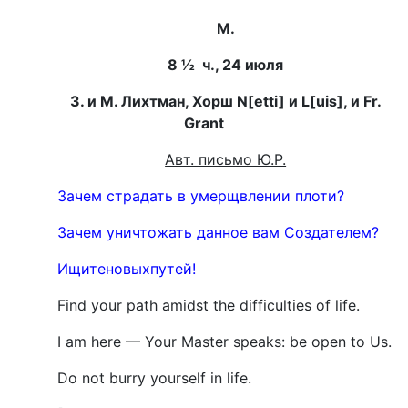
М.
8 ½ ч., 24 июля
З. и М. Лихтман, Хорш N[
etti
] и L[
uis
], и
Fr
.
Grant
Авт. письмо Ю.Р.
Зачем страдать в умерщвлении плоти?
Зачем уничтожать данное вам Создателем?
Ищите
новых
путей
!
Find your path amidst the difficulties of life.
I am here — Your Master speaks: be open to Us.
Do not burry yourself in life.