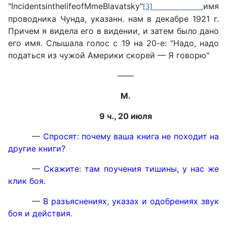
"
Incidents
in
the
life
of
Mme
Blavatsky
"
имя
[3]
проводника Чунда, указанн. нам в декабре 1921 г.
Причем я видела его в видении, и затем было дано
его имя. Слышала голос с 19 на 20-е: "Надо, надо
податься из чужой Америки скорей — Я говорю"
——
М.
9 ч., 20 июля
—
Спросят: почему ваша книга не походит на
другие книги?
—
Скажите
:
там поучения тишины, у нас же
клик боя.
—
В разъяснениях, указах и одобрениях звук
боя и действия
.