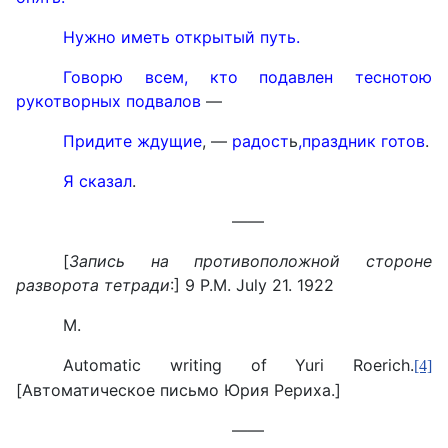
Нужно иметь открытый путь.
Говорю всем, кто подавлен теснотою
рукотворных подвалов
—
Придите ждущие
, —
радост
ь
,
праздник готов
.
Я сказал
.
——
[
Запись на противоположной стороне
разворота тетради
:] 9
P
.
M
.
July
21.
1922
M.
Automatic writing of Yuri Roerich.
[4]
[
Автоматическое письмо Юрия Рериха.
]
——