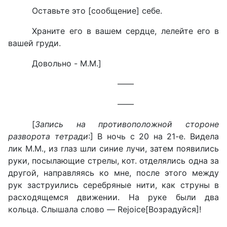
Оставьте это [сообщение] себе.
Храните его в вашем сердце, лелейте его в
вашей груди.
Довольно -
M
.
M
.]
——
——
[
Запись на противоположной стороне
разворота тетради
:] В ночь с 20 на 21-е. Видела
лик М.М., из глаз шли синие лучи, затем появились
руки, посылающие стрелы, кот. отделялись одна за
другой, направляясь ко мне, после этого между
рук заструились серебряные нити, как струны в
расходящемся движении. На руке были два
кольца. Слышала слово —
Rejoice
[Возрадуйся]
!