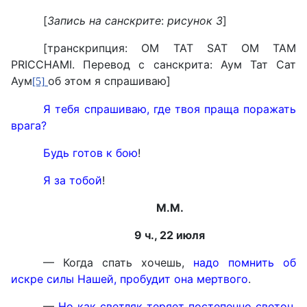
[
Запись на санскрите
:
рисунок 3
]
[
транскрипция
: OM TAT SAT OM TAM
PRICCHAMI.
Перевод с санскрита: Аум Тат Сат
Аум
об этом я спрашиваю]
[5]
Я тебя спрашиваю, где твоя праща поражать
врага?
Будь готов к бою
!
Я за тобой
!
М.М.
9 ч., 22 июля
— Когда спать хочешь,
надо помнить об
искре силы Нашей, пробудит она мертвого
.
—
Но как светляк теряет постепенно светоч,