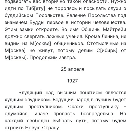
подвергать вас вторично такой опасности. Нужно
идти по Тиб[ету] не торопясь и посылать слухи о
буддийском Посольстве. Явление Посольства под
знаменем Будды первое в истории человечества.
Этим замки откроете. Во имя Общины Майтрейи
должно свергать ложные учения. Кроме Ленина, не
видим на М[оскве] общинников. Стотысячные на
М[оскве] не живут, потому делим С[ибирь] от
М[осквы]. Продолжим завтра.
25 апреля
1927
Блудящий над высшим понятием является
худшим блудником. Ведущий народ в пучину будет
худшим преступником. Скажи преступнику –
одумайся, иначе пропасть беспредельна. Но
каждый свободен выбрать путь, потому будем
строить Новую Страну.