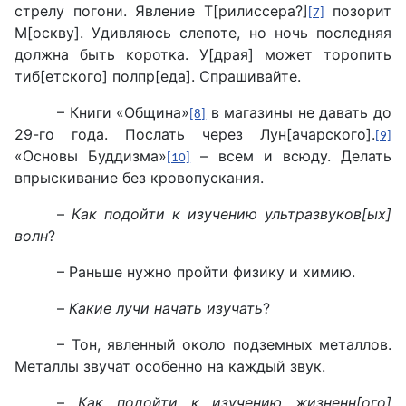
стрелу погони. Явление Т[рилиссера?]
позорит
[7]
М[оскву]. Удивляюсь слепоте, но ночь последняя
должна быть коротка. У[драя] может торопить
тиб[етского] полпр[еда]. Спрашивайте.
– Книги «Община»
в магазины не давать до
[8]
29-го года. Послать через Лун[ачарского].
[9]
«Основы Буддизма»
– всем и всюду. Делать
[10]
впрыскивание без кровопускания.
–
Как подойти к изучению ультразвуков[ых]
волн
?
– Раньше нужно пройти физику и химию.
–
Какие лучи начать изучать
?
– Тон, явленный около подземных металлов.
Металлы звучат особенно на каждый звук.
–
Как подойти к изучению жизненн[ого]