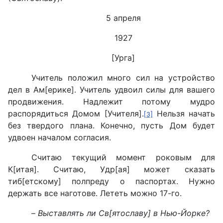
5 апреля
1927
[Урга]
Учитель положил много сил на устройство
дел в Ам[ерике]. Учитель удвоил силы для вашего
продвижения. Надлежит потому мудро
распорядиться Домом [Учителя].
Нельзя начать
[3]
без твердого плана. Конечно, пусть Дом будет
удвоен началом согласия.
Считаю текущий момент роковым для
К[итая]. Считаю, Удр[ая] может сказать
тиб[етскому] полпреду о паспортах. Нужно
держать все наготове. Лететь можно 17-го.
–
Выставлять ли Св[ятославу] в Нью-Йорке?