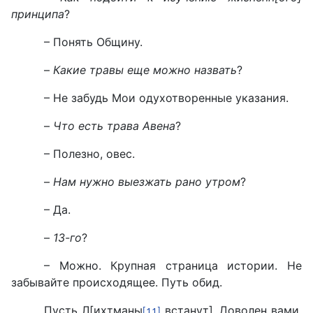
принципа
?
– Понять Общину.
–
Какие травы еще можно назвать
?
– Не забудь Мои одухотворенные указания.
–
Что есть трава Авена
?
– Полезно, овес.
–
Нам нужно выезжать рано утром
?
– Да.
–
13-го
?
– Можно. Крупная страница истории. Не
забывайте происходящее. Путь обид.
Пусть Л[ихтманы
встанут]. Доволен вами.
[11]