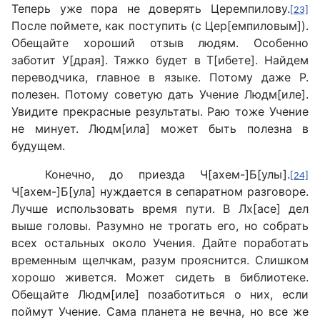
Теперь уже пора не доверять Церемпилову.
[23]
После поймете, как поступить (с Цер[емпиловым]).
Обещайте хороший отзыв людям. Особенно
заботит У[драя]. Тяжко будет в Т[ибете]. Найдем
переводчика, главное в языке. Потому даже Р.
полезен. Потому советую дать Учение Людм[иле].
Увидите прекрасные результаты. Раю тоже Учение
не минует. Людм[ила] может быть полезна в
будущем.
Конечно, до приезда Ч[ахем-]Б[улы].
[24]
Ч[ахем-]Б[ула] нуждается в сепаратном разговоре.
Лучше использовать время пути. В Лх[асе] дел
выше головы. Разумно не трогать его, но собрать
всех остальных около Учения. Дайте поработать
временным щелчкам, разум прояснится. Слишком
хорошо живется. Может сидеть в библиотеке.
Обещайте Людм[иле] позаботиться о них, если
поймут Учение. Сама планета не вечна, но все же