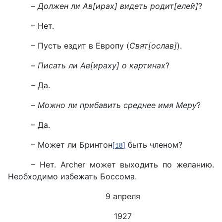
–
Должен ли Ав[ирах] видеть родит[елей]
?
– Нет.
– Пусть ездит в Европу (
Свят[ослав]
).
–
Писать ли Ав[ираху] о картинах
?
– Да.
–
Можно ли прибавить среднее имя Меру
?
– Да.
– Может ли Бринтон
быть членом?
[18]
– Нет. Archer может выходить по желанию.
Необходимо избежать Боссома.
9 апреля
1927