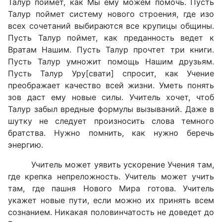
Талур поймет, как Мы ему можем помочь. Пусть
Талур поймет систему нового строения, где изо
всех сочетаний выбираются все крупицы общины.
Пусть Талур поймет, как преданность ведет к
Вратам Нашим. Пусть Талур прочтет три книги.
Пусть Талур умножит помощь Нашим друзьям.
Пусть Талур Уру[свати] спросит, как Учение
преображает качество всей жизни. Уметь понять
зов даст ему новые силы. Учитель хочет, чтоб
Талур забыл вредные формулы вызываний. Даже в
шутку не следует произносить слова темного
братства. Нужно помнить, как нужно беречь
энергию.
Учитель может уявить ускорение Учения там,
где крепка непреложность. Учитель может учить
там, где пашня Нового Мира готова. Учитель
укажет новые пути, если можно их принять всем
сознанием. Никакая половинчатость не доведет до