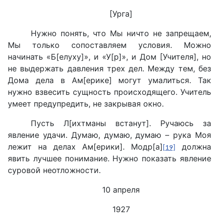
[Урга]
Нужно понять, что Мы ничто не запрещаем,
Мы только сопоставляем условия. Можно
начинать «Б[елуху]», и «У[р]», и Дом [Учителя], но
не выдержать давления трех дел. Между тем, без
Дома дела в Ам[ерике] могут умалиться. Так
нужно взвесить сущность происходящего. Учитель
умеет предупредить, не закрывая окно.
Пусть Л[ихтманы встанут]. Ручаюсь за
явление удачи. Думаю, думаю, думаю – рука Моя
лежит на делах Ам[ерики]. Модр[а]
должна
[19]
явить лучшее понимание. Нужно показать явление
суровой неотложности.
10 апреля
1927