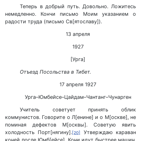
Теперь в добрый путь. Довольно. Ложитесь
немедленно. Кончи письмо Моим указанием о
радости труда (письмо Св[ятославу]).
13 апреля
1927
[Урга]
Отъезд Посольства в Тибет.
17 апреля 1927
Урга–Юм­бейсе–Цайдам–Чантанг–Чунарген
Учитель советует принять облик
коммунистов. Говорите о Л[енине] и о М[оскве], не
поминая дефектов М[осквы]. Советую явить
холодность Порт[нягину].
Утверждаю караван
[20]
коней после Юм­б[ейсе]. Кони идут быстрее машин.