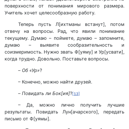
поверхности от понимания мирового размера.
Учитель хочет целесообразную работу.
Теперь пусть Л[ихтманы встанут], потом
отвечу на вопросы. Рад, что явили понимание
текущему. Думаю – поймете, думаю – запомните,
думаю – выявите сообразительность и
соизмеримость. Нужно звать Ф[уяму] и Ур[усвати],
когда трудно. Довольно. Поставьте вопросы.
–
Об «Ур»
?
– Конечно, можно найти друзей.
–
Повидать ли Бок[ия]
?
[13]
– Да, можно лично получить лучшие
результаты. Повидать Лун[ачарского], передать
письмо от Ф[уямы].