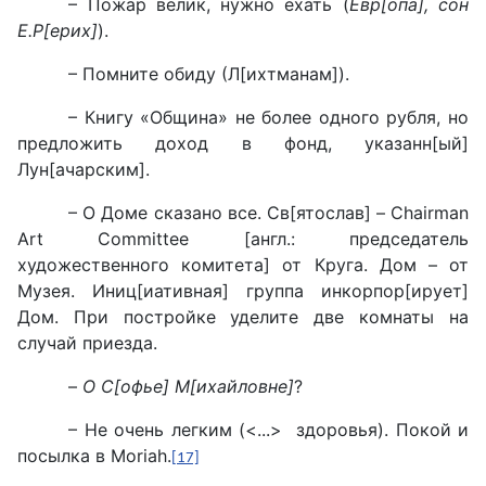
– Пожар велик, нужно ехать (
Евр[опа], сон
Е.Р[ерих]
).
– Помните обиду (Л[ихтманам]).
– Книгу «Община» не более одного рубля, но
предложить доход в фонд, указанн[ый]
Лун[ачарским].
– О Доме сказано все. Св[ятослав] – Chairman
Art Committee [англ.: председатель
художественного комитета] от Круга. Дом – от
Музея. Иниц[иативная] группа инкорпор[ирует]
Дом. При постройке уделите две комнаты на
случай приезда.
–
О С[офье] М[ихайловне]
?
– Не очень легким (<...> здоровья). Покой и
посылка в Moriah.
[17]