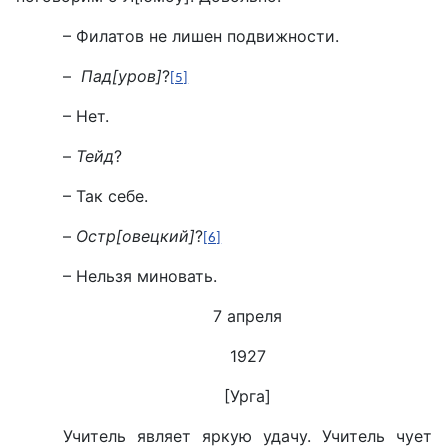
– Филатов не лишен подвижности.
–
Пад[уров]
?
[5]
– Нет.
–
Тейд
?
– Так себе.
–
Остр[овецкий]
?
[6]
– Нельзя миновать.
7 апреля
1927
[Урга]
Учитель являет яркую удачу. Учитель чует