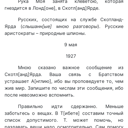
Рука Моя занята клеветою, которая
гнездится в Лонд[оне], в Скотл[анд­]Ярде.
Русских, состоящих на службе Скотланд­
Ярда (
слышанн[ые] мною разговоры
). Русские
аристократы – природные шпионы.
9 мая
1927
Мною сказано важное сообщение из
Скотл[анд­]Ярда. Ваша связь с Братством
устрашает А[нглию], ибо вы проповедуете то, чем
жив мир. Запишите по числам эти сообщения, ибо
после невозможно вспомнить.
Правильно идти сдержанно. Меньше
заботьтесь о вещах. В Т[ибете] составим точный
список допустимого. Т. может помочь, но
раздавать вещи надо осмотрительно. Сам помогу