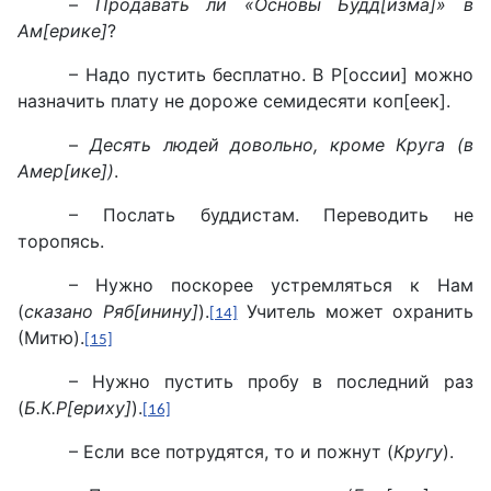
–
Продавать ли «Основы Будд[изма]» в
Ам[ерике]
?
– Надо пустить бесплатно. В Р[оссии] можно
назначить плату не дороже семидесяти коп[еек].
–
Десять людей довольно, кроме Круга (в
Амер[ике])
.
– Послать буддистам. Переводить не
торопясь.
– Нужно поскорее устремляться к Нам
(
сказано Ряб[инину]
).
Учитель может охранить
[14]
(Митю).
[15]
– Нужно пустить пробу в последний раз
(
Б.К.Р[ериху]
).
[16]
– Если все потрудятся, то и пожнут (
Кругу
).