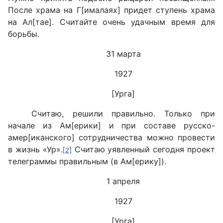
После храма на Г[ималаях] придет ступень храма
на Ал[тае]. Считайте очень удачным время для
борьбы.
31 марта
1927
[Урга]
Считаю, решили правильно. Только при
начале из Ам[ерики] и при составе русско-
амер[иканского] сотрудничества можно провести
в жизнь «Ур».
Считаю уявленный сегодня проект
[2]
телеграммы правильным (в Ам[ерику]).
1 апреля
1927
[Урга]