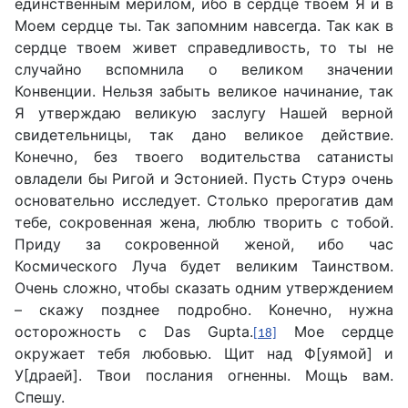
единственным мерилом, ибо в сердце твоем Я и в
Моем сердце ты. Так запомним навсегда. Так как в
сердце твоем живет справедливость, то ты не
случайно вспомнила о великом значении
Конвенции. Нельзя забыть великое начинание, так
Я утверждаю великую заслугу Нашей верной
свидетельницы, так дано великое действие.
Конечно, без твоего водительства сатанисты
овладели бы Ригой и Эстонией. Пусть Стурэ очень
основательно исследует. Столько прерогатив дам
тебе, сокровенная жена, люблю творить с тобой.
Приду за сокровенной женой, ибо час
Космического Луча будет великим Таинством.
Очень сложно, чтобы сказать одним утверждением
– скажу позднее подробно. Конечно, нужна
осторожность с Das Gupta.
Мое сердце
[18]
окружает тебя любовью. Щит над Ф[уямой] и
У[драей]. Твои послания огненны. Мощь вам.
Спешу.