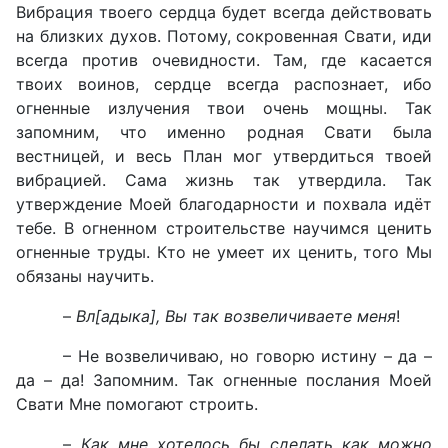
Вибрация твоего сердца будет всегда действовать
на близких духов. Потому, сокровенная Свати, иди
всегда против очевидности. Там, где касается
твоих воинов, сердце всегда распознает, ибо
огненные излучения твои очень мощны. Так
запомним, что именно родная Свати была
вестницей, и весь План мог утвердиться твоей
вибрацией. Сама жизнь так утвердила. Так
утверждение Моей благодарности и похвала идёт
тебе. В огненном строительстве научимся ценить
огненные труды. Кто не умеет их ценить, того Мы
обязаны научить.
–
Вл[адыка], Вы так возвеличиваете меня
!
– Не возвеличиваю, но говорю истину – да –
да – да! Запомним. Так огненные послания Моей
Свати Мне помогают строить.
–
Как мне хотелось бы сделать как можно