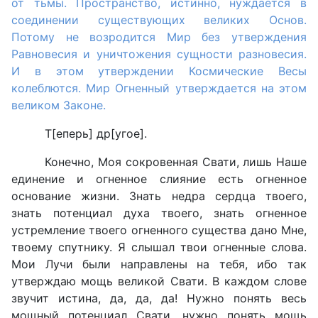
от тьмы. Пространство, истинно, нуждается в
соединении существующих великих Основ.
Потому не возродится Мир без утверждения
Равновесия и уничтожения сущности разновесия.
И в этом утверждении Космические Весы
колеблются. Мир Огненный утверждается на этом
великом Законе.
Т[еперь] др[угое].
Конечно, Моя сокровенная Свати, лишь Наше
единение и огненное слияние есть огненное
основание жизни. Знать недра сердца твоего,
знать потенциал духа твоего, знать огненное
устремление твоего огненного существа дано Мне,
твоему спутнику. Я слышал твои огненные слова.
Мои Лучи были направлены на тебя, ибо так
утверждаю мощь великой Свати. В каждом слове
звучит истина, да, да, да! Нужно понять весь
мощный потенциал Свати, нужно понять мощь