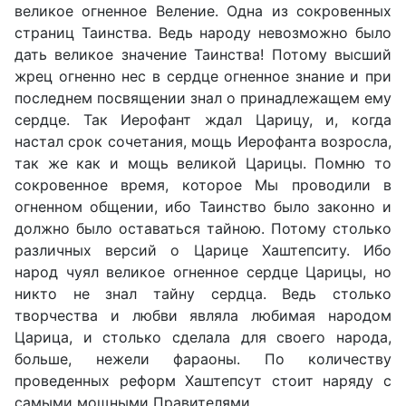
великое огненное Веление. Одна из сокровенных
страниц Таинства. Ведь народу невозможно было
дать великое значение Таинства! Потому высший
жрец огненно нес в сердце огненное знание и при
последнем посвящении знал о принадлежащем ему
сердце. Так Иерофант ждал Царицу, и, когда
настал срок сочетания, мощь Иерофанта возросла,
так же как и мощь великой Царицы. Помню то
сокровенное время, которое Мы проводили в
огненном общении, ибо Таинство было законно и
должно было оставаться тайною. Потому столько
различных версий о Царице Хаштепситу. Ибо
народ чуял великое огненное сердце Царицы, но
никто не знал тайну сердца. Ведь столько
творчества и любви являла любимая народом
Царица, и столько сделала для своего народа,
больше, нежели фараоны. По количеству
проведенных реформ Хаштепсут стоит наряду с
самыми мощными Правителями.