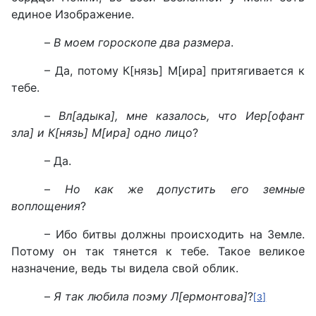
единое Изображение.
–
В моем гороскопе два размера
.
– Да, потому К[нязь] М[ира] притягивается к
тебе.
–
Вл[адыка], мне казалось, что Иер[офант
зла] и К[нязь] М[ира] одно лицо
?
– Да.
–
Но как же допустить его земные
воплощения
?
– Ибо битвы должны происходить на Земле.
Потому он так тянется к тебе. Такое великое
назначение, ведь ты видела свой облик.
–
Я так любила поэму Л[ермонтова]
?
[3]