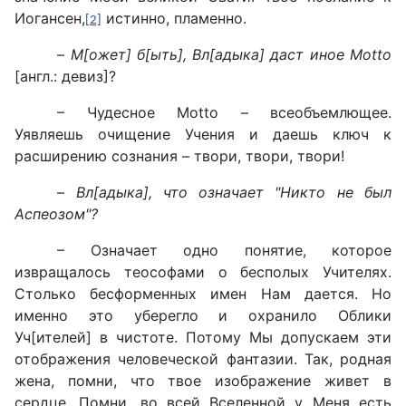
Иогансен,
истинно, пламенно.
[2]
–
М[ожет] б[ыть], Вл[адыка] даст иное Motto
[англ.: девиз]?
– Чудесное Motto – всеобъемлющее.
Уявляешь очищение Учения и даешь ключ к
расширению сознания – твори, твори, твори!
–
Вл[адыка], что означает "Никто не был
Аспеозом"?
– Означает одно понятие, которое
извращалось теософами о бесполых Учителях.
Столько бесформенных имен Нам дается. Но
именно это уберегло и охранило Облики
Уч[ителей] в чистоте. Потому Мы допускаем эти
отображения человеческой фантазии. Так, родная
жена, помни, что твое изображение живет в
сердце. Помни, во всей Вселенной у Меня есть