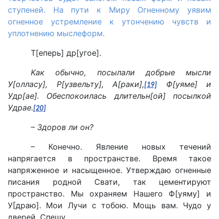
ступеней. На пути к Миру Огненному уявим
огненное устремление к утончению чувств и
уплотнению мыслеформ.
Т[еперь] др[угое].
Как обычно, посылали добрые мысли
У[олласу], Р[узвельту], А[раки],
Ф[уяме] и
[19]
Удр[ае]. Обеспокоилась длительн[ой] посылкой
Удрае.
[20]
– Здоров ли он?
– Конечно. Явление новых течений
напрягается в пространстве. Время такое
напряженное и насыщенное. Утверждаю огненные
писания родной Свати, так цементируют
пространство. Мы охраняем Нашего Ф[уяму] и
У[драю]. Мои Лучи с тобою. Мощь вам. Чудо у
дверей. Спешу.