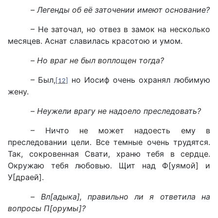
–
Легенды об её заточении имеют основание?
– Не заточал, но отвез в замок на несколько
месяцев. Аснат славилась красотою и умом.
–
Но враг не был воплощен тогда?
– Был,
но Иосиф очень охранял любимую
[12]
жену.
–
Неужели врагу не надоело преследовать?
– Ничто не может надоесть ему в
преследовании цели. Все темные очень трудятся.
Так, сокровенная Свати, храню тебя в сердце.
Окружаю тебя любовью. Щит над Ф[уямой] и
У[драей].
–
Вл[адыка], правильно ли я ответила на
вопросы П[орумы]?