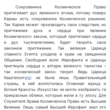
Сокровенное Космическое Право
притягивает дух явленного атома, потому поверх
Кармы есть сокровенное Космическое решение.
Так Карма может производить свои следствия, но
притяжение духа и сердца при явлении
Космического закона, который притягивал сердце
и дух тысячелетиями, будет творить свое
законное притяжение. Так великая Царица
славного Египта уходила в храм на священное
Общение. Свободная воля Иерофанта и Царицы
притянула сердца к алтарю великого таинства –
так космический закон творит. Ведь Царица
Хаштепситу
не была лишь Правительницей
[6]
страны, в ней воплотилась Огненная жрица и
богиня Красоты. Искусство не могло изобразить те
прекрасные облики, которые жили в ту эпоху. Для
Служителя Храма Космическое Право есть Высшее
Веление. Лишь самый Высший Иерофант знал это