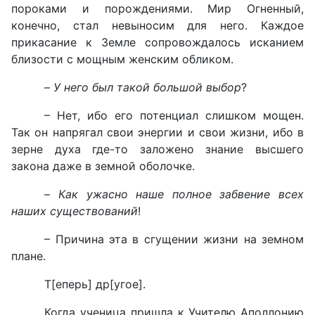
пороками и порождениями. Мир Огненный,
конечно, стал невыносим для него. Каждое
прикасание к Земле сопровождалось исканием
близости с мощным женским обликом.
–
У него был такой большой выбор
?
– Нет, ибо его потенциал слишком мощен.
Так он напрягал свои энергии и свои жизни, ибо в
зерне духа где-то заложено знание высшего
закона даже в земной оболочке.
–
Как ужасно наше полное забвение всех
наших существований
!
– Причина эта в сгущении жизни на земном
плане.
Т[еперь] др[угое].
Когда ученица пришла к Учителю Аполлонию