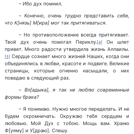
– Ибо дух помнил.
–
Конечно, очень трудно представить себе,
что К[нязь] М[ира] мог так притягиваться
.
– Но противоположение всегда притягивает.
Твой дух очень помогал Периклу.
Он шлет
[4]
привет. Много радости утвердила жизнь Аллаилы.
Сердце сознает много жизней Наших, когда они
[5]
объединялись в любви, красоте и подвиге. Великие
страницы, которые огненно насыщали, о них
поведаю в следующий раз.
–
Вл[адыка], я так не люблю современные
формы брака?
– Я понимаю. Нужно многое переделать. И не
будем скромничать. Окружаю тебя сердцем и
любовью. Мой Дух с тобою. Мощь вам. Храню
Ф[уяму] и У[драю]. Спешу.