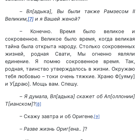
–
Вл[адыка], Вы были также Рамзесом II
Великим,
и я Вашей женой?
[7]
– Конечно. Время было великое и
сокровенное. Великое было время, когда великая
тайна была открыта народу. Столько сокровенных
жизней, родная Свати, Мы огненно являли
единение. Я помню сокровенное время. Так,
родная, таинство утверждалось в жизни. Окружаю
тебя любовью – токи очень тяжкие. Храню Ф[уяму]
и У[драю]. Мощь вам. Спешу.
–
Я думала, Вл[адыка] скажет об Ап[оллонии]
Т[ианском]
?
[8]
– Скажу завтра и об Оригене.
[9]
–
Разве жизнь Ориг[ена.. ]
?