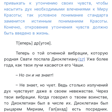
привыкать к утончению своих чувств, чтобы
насытить дух необходимыми влечениями к Миру
Красоты; так условное понимание стандарта
заменится истинным пониманием Красоты.
Конечно, откровение утончения чувств должно
быть введено в жизнь.
Т[еперь] др[угое].
Теперь о той огненной вибрации, которую
родная Свати послала Диоклетиану.
Уже более
[17]
года, как твои лучи касаются его Чаши.
–
Но он и не знает
!
– Не знает, но чует. Ведь столько излучений
дух чувствует даже в своем невежестве. Через
твои вибрации. Когда говорил о твоем воинстве,
то Диоклетиан был в числе их. Диоклетиан был
рыцарем Мириам, Гал[ахад] есть посредник.