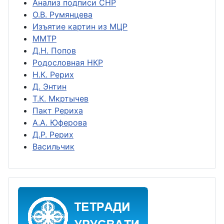
Анализ подписи СНР
О.В. Румянцева
Изъятие картин из МЦР
ММТР
Д.Н. Попов
Родословная НКР
Н.К. Рерих
Д. Энтин
Т.К. Мкртычев
Пакт Рериха
А.А. Юферова
Д.Р. Рерих
Васильчик