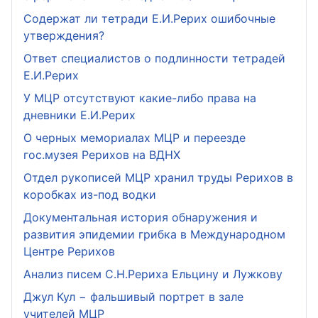
Содержат ли тетради Е.И.Рерих ошибочные
утверждения?
Ответ специалистов о подлинности тетрадей
Е.И.Рерих
У МЦР отсутствуют какие-либо права на
дневники Е.И.Рерих
О черных мемориалах МЦР и переезде
гос.музея Рерихов на ВДНХ
Отдел рукописей МЦР хранил труды Рерихов в
коробках из-под водки
Документальная история обнаружения и
развития эпидемии грибка в Международном
Центре Рерихов
Анализ писем С.Н.Рериха Ельцину и Лужкову
Джул Кул − фальшивый портрет в зале
учителей МЦР