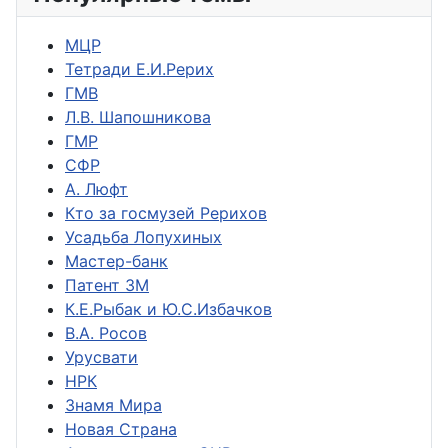
МЦР
Тетради Е.И.Рерих
ГМВ
Л.В. Шапошникова
ГМР
СФР
А. Люфт
Кто за госмузей Рерихов
Усадьба Лопухиных
Мастер-банк
Патент ЗМ
К.Е.Рыбак и Ю.С.Избачков
В.А. Росов
Урусвати
НРК
Знамя Мира
Новая Страна