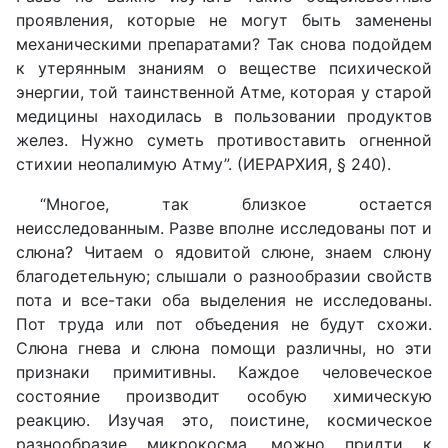
проявления, которые не могут быть заменены
механическими препаратами? Так снова подойдем
к утерянным знаниям о веществе психической
энергии, той таинственной Атме, которая у старой
медицины находилась в пользовании продуктов
желез. Нужно суметь противоставить огненной
стихии неопалимую Атму”. (ИЕРАРХИЯ, § 240).
“Многое, так близкое остается
неисследованным. Разве вполне исследованы пот и
слюна? Читаем о ядовитой слюне, знаем слюну
благодетельную; слышали о разнообразии свойств
пота и все-таки оба выделения не исследованы.
Пот труда или пот объедения не будут схожи.
Слюна гнева и слюна помощи различны, но эти
признаки примитивны. Каждое человеческое
состояние производит особую химическую
реакцию. Изучая это, поистине, космическое
разнообразие микрокосма, можно придти к