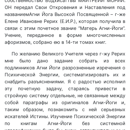
собственностью Бодхисаттвы МАЙТРЕЙИ МОРИИ.
ОН передал Свои Откровения и Наставления под
названиемАгни Йога Высокой Посвященной – г-же
Елене Ивановне Рерих (Е.И.Р.), которая получила в
связи с этим почетное звание “Матерь Агни-Йоги”.
Учение, переданное в форме многочисленных
афоризмов, собрано ею в 14-ти томах книг.
По желанию Великого Учителя через г-жу Рерих
мне было дано задание собрать из всех
подлинников Агни Йоги разрозненные изречения о
Психической Энергии, систематизировать их и
снабдить разъяснениями. Я с радостью исполнил
эту почетную задачу, стараясь привести в
стройную систему отдельные, не связанные между
собой параграфы из оригиналов Агни-Йоги и,
таким образом, познакомить с ней серьезных
искателей Истины. Изучение Психической Энергии
по книгам Агни-Йоги без системной