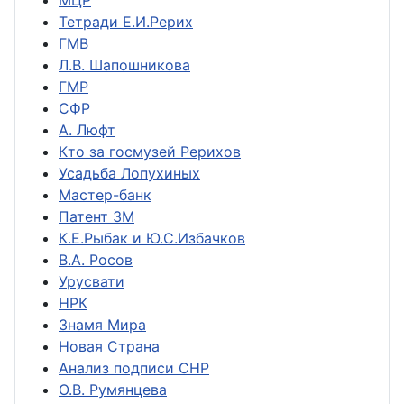
МЦР
Тетради Е.И.Рерих
ГМВ
Л.В. Шапошникова
ГМР
СФР
А. Люфт
Кто за госмузей Рерихов
Усадьба Лопухиных
Мастер-банк
Патент ЗМ
К.Е.Рыбак и Ю.С.Избачков
В.А. Росов
Урусвати
НРК
Знамя Мира
Новая Страна
Анализ подписи СНР
О.В. Румянцева