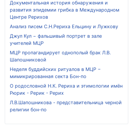
Документальная история обнаружения и
развития эпидемии грибка в Международном
Центре Рерихов
Анализ писем С.Н.Рериха Ельцину и Лужкову
Джул Кул − фальшивый портрет в зале
учителей МЦР
МЦР пропагандирует однополый брак Л.В.
Шапошниковой
Неделя буддийских ритуалов в МЦР −
мимикрированная секта Бон-по
О родословной Н.К. Рериха и этимологии имён
Рюрик - Рерик - Рерих
Л.В.Шапошникова - представительница черной
религии бон-по