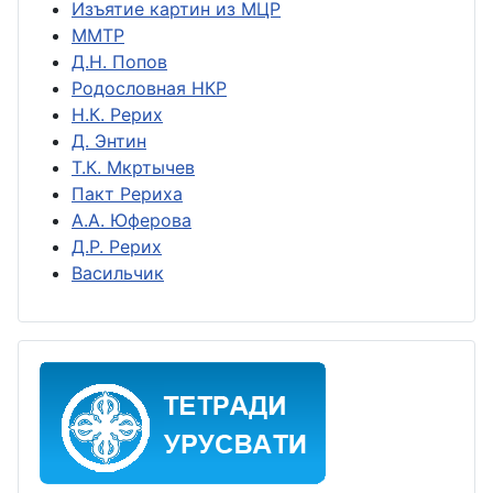
Изъятие картин из МЦР
ММТР
Д.Н. Попов
Родословная НКР
Н.К. Рерих
Д. Энтин
Т.К. Мкртычев
Пакт Рериха
А.А. Юферова
Д.Р. Рерих
Васильчик