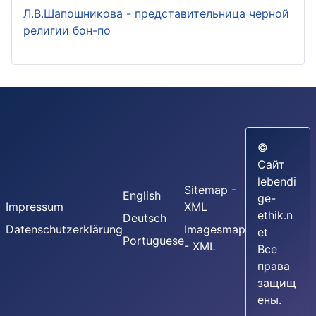
Л.В.Шапошникова - представительница черной
религии бон-по
©
Сайт
lebendi
Sitemap -
English
ge-
Impressum
XML
ethik.n
Deutsch
Datenschutzerklärung
Imagesmap
et
Portuguese
- XML
Все
права
защищ
ены.