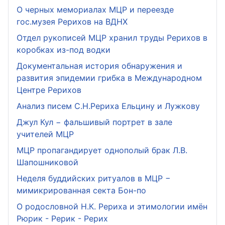
О черных мемориалах МЦР и переезде
гос.музея Рерихов на ВДНХ
Отдел рукописей МЦР хранил труды Рерихов в
коробках из-под водки
Документальная история обнаружения и
развития эпидемии грибка в Международном
Центре Рерихов
Анализ писем С.Н.Рериха Ельцину и Лужкову
Джул Кул − фальшивый портрет в зале
учителей МЦР
МЦР пропагандирует однополый брак Л.В.
Шапошниковой
Неделя буддийских ритуалов в МЦР −
мимикрированная секта Бон-по
О родословной Н.К. Рериха и этимологии имён
Рюрик - Рерик - Рерих