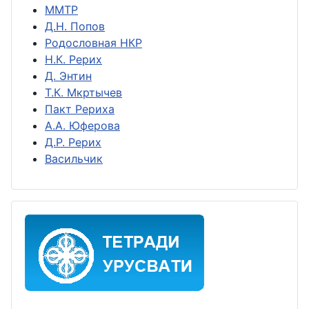
ММТР
Д.Н. Попов
Родословная НКР
Н.К. Рерих
Д. Энтин
Т.К. Мкртычев
Пакт Рериха
А.А. Юферова
Д.Р. Рерих
Васильчик