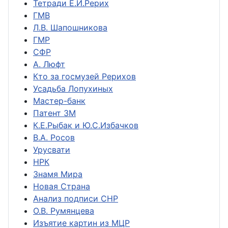
Тетради Е.И.Рерих
ГМВ
Л.В. Шапошникова
ГМР
СФР
А. Люфт
Кто за госмузей Рерихов
Усадьба Лопухиных
Мастер-банк
Патент ЗМ
К.Е.Рыбак и Ю.С.Избачков
В.А. Росов
Урусвати
НРК
Знамя Мира
Новая Страна
Анализ подписи СНР
О.В. Румянцева
Изъятие картин из МЦР