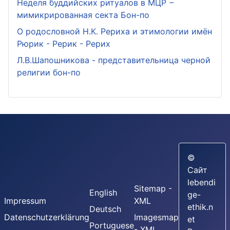
Неделя буддийских ритуалов в МЦР −
мимикрированная секта Бон-по
О родословной Н.К. Рериха и этимологии имён
Рюрик - Рерик - Рерих
Л.В.Шапошникова - представительница черной
религии бон-по
©
Сайт
lebendi
Sitemap -
English
ge-
Impressum
XML
ethik.n
Deutsch
Datenschutzerklärung
Imagesmap
et
Portuguese
- XML