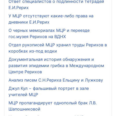
Ответ специалистов о подлинности тетрадей
Е.И.Рерих
У МЦР отсутствуют какие-либо права на
дневники Е.И.Рерих
О черных мемориалах МЦР и переезде
гос.музея Рерихов на ВДНХ
Отдел рукописей МЦР хранил труды Рерихов в
коробках из-под водки
Документальная история обнаружения и
развития эпидемии грибка в Международном
Центре Рерихов
Анализ писем С.Н.Рериха Ельцину и Лужкову
Джул Кул − фальшивый портрет в зале
учителей МЦР
МЦР пропагандирует однополый брак Л.В.
Шапошниковой