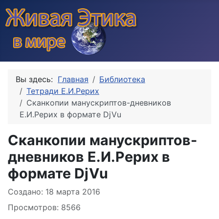
Вы здесь:
Главная
Библиотека
Тетради Е.И.Рерих
Сканкопии манускриптов-дневников
Е.И.Рерих в формате DjVu
Сканкопии манускриптов-
дневников Е.И.Рерих в
формате DjVu
Информация о материале
Создано: 18 марта 2016
Просмотров: 8566