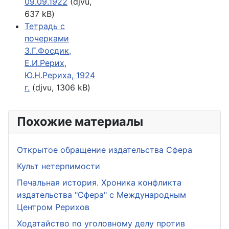
09.09.1922
(djvu,
637 kB)
Тетрадь с
почерками
З.Г.Фосдик,
Е.И.Рерих,
Ю.Н.Рериха, 1924
г.
(djvu, 1306 kB)
Похожие материалы
Открытое обращение издательства Сфера
Культ нетерпимости
Печальная история. Хроника конфликта
издательства "Сфера" с Международным
Центром Рерихов
Ходатайство по уголовному делу против