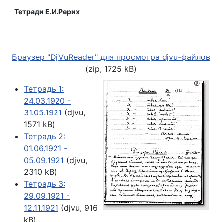
Тетради Е.И.Рерих
Браузер "DjVuReader" для просмотра djvu-файлов
(zip, 1725 kB)
Тетрадь 1:
24.03.1920 -
31.05.1921
(djvu,
1571 kB)
Тетрадь 2:
01.06.1921 -
05.09.1921
(djvu,
2310 kB)
Тетрадь 3:
29.09.1921 -
12.11.1921
(djvu, 916
kB)