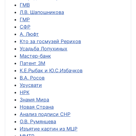
ГМВ
Л.В. Шапошникова
ГМР
СФР
А. Люфт
Кто за госмузей Рерихов
Усадьба Лопухиных
Мастер-банк
Патент ЗМ
К.Е.Рыбак и Ю.С.Избачков
В.А. Росов
Урусвати
НРК
Знамя Мира
Новая Страна
Анализ подписи СНР
О.В. Румянцева
Изъятие картин из МЦР