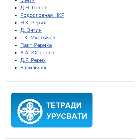
ММТР
Д.Н. Попов
Родословная НКР
Н.К. Рерих
Д. Энтин
Т.К. Мкртычев
Пакт Рериха
А.А. Юферова
Д.Р. Рерих
Васильчик