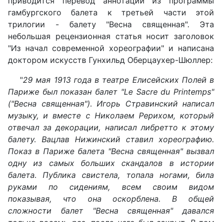
приводится перевод аннотации из программы
гамбургского балета к третьей части этой
трилогии - балету "Весна священная". Эта
небольшая рецензионная статья носит заголовок
"Из начал современной хореографии" и написана
доктором искусств Гунхильд Оберцаухер-Шюллер:
"
29 мая 1913 года в театре Елисейских Полей в
Париже был показан балет "Le Sacre du Printemps"
("Весна священная"). Игорь Стравинский написал
музыку, и вместе с Николаем Рерихом, который
отвечал за декорации, написал либретто к этому
балету. Вацлав Нижинский ставил хореографию.
Показ в Париже балета "Весна священная" вызвал
одну из самых больших скандалов в истории
балета. Публика свистела, топала ногами, била
руками по сидениям, всем своим видом
показывая, что она оскорблена. В общей
сложности балет "Весна священная" давался