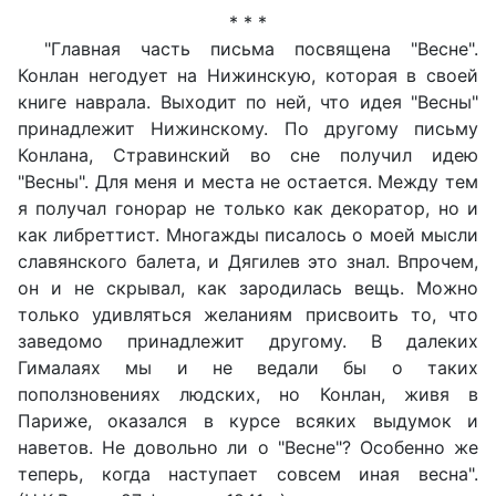
* * *
"Главная часть письма посвящена "Весне".
Конлан негодует на Нижинскую, которая в своей
книге наврала. Выходит по ней, что идея "Весны"
принадлежит Нижинскому. По другому письму
Конлана, Стравинский во сне получил идею
"Весны". Для меня и места не остается. Между тем
я получал гонорар не только как декоратор, но и
как либреттист. Многажды писалось о моей мысли
славянского балета, и Дягилев это знал. Впрочем,
он и не скрывал, как зародилась вещь. Можно
только удивляться желаниям присвоить то, что
заведомо принадлежит другому. В далеких
Гималаях мы и не ведали бы о таких
поползновениях людских, но Конлан, живя в
Париже, оказался в курсе всяких выдумок и
наветов. Не довольно ли о "Весне"? Особенно же
теперь, когда наступает совсем иная весна".