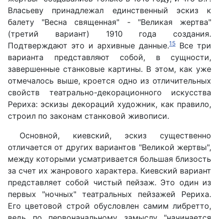
Власьеву принадлежал единственный эскиз к
балету "Весна священная" - "Великая жертва"
(третий вариант) 1910 года создания.
15
Подтверждают это и архивные данные.
Все три
варианта представляют собой, в сущности,
завершенные станковые картины. В этом, как уже
отмечалось выше, кроется одно из отличительных
свойств театрально-декорационного искусства
Рериха: эскизы декораций художник, как правило,
строил по законам станковой живописи.
Основной, киевский, эскиз существенно
отличается от других вариантов "Великой жертвы",
между которыми усматривается большая близость
за счет их жанрового характера. Киевский вариант
представляет собой чистый пейзаж. Это один из
первых "ночных" театральных пейзажей Рериха.
Его цветовой строй обусловлен самим либретто,
ведь по первоначальному замыслу "начинается