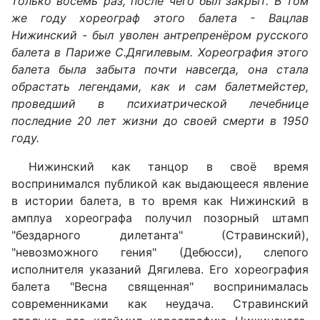
только восемь раз, после чего был закрыт. В том
же году хореограф этого балета - Вацлав
Нижинский - был уволен антрепренёром русского
балета в Париже С.Дягилевым. Хореография этого
балета была забыта почти навсегда, она стала
обрастать легендами, как и сам балетмейстер,
проведший в психиатрической лечебнице
последние 20 лет жизни до своей смерти в 1950
году.
Нижинский как танцор в своё время
воспринимался публикой как выдающееся явление
в истории балета, в то время как Нижинский в
амплуа хореографа получил позорный штамп
"бездарного дилетанта" (Стравинский),
"невозможного гения" (Дебюсси), слепого
исполнителя указаний Дягилева. Его хореография
балета "Весна священная" воспринималась
современниками как неудача. Стравинский