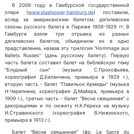
В 2009 году в Гамбурской государственной
опере (
www.staatsoper-hamburg.de
) поставили,
вслед за американским балетом, дягилевские
сезоны русского балета в Париже 1909-1929 гг. В
Гамбурге взяли три отрывка из разных
дягилевских балетов, объединили их в одно
представление, назвав эту трилогия "Hommage aux
Ballets Russes" (дань русскому балету). Первую
часть балета составил балет на библейскую тему
"Блудный сын" (музыка С.Прокофьева,
хореография Д.Баланчина, премьера в 1929 г.),
вторую часть - балет "Павильон Армиды" (музыка
Н.Черепнина, хореография Д.Майера, премьера в
1909 г.), третью часть - балет "Весна священная" с
декорациями и по сюжету Н.К.Рериха на музыку
И.Стравинского (хореография В.Нижинского,
премьера в 1913 г.).
Балет "Весна священная" (фр. Le Sacre du