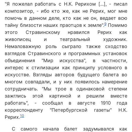
"Я пожелал работать с Н.К. Рерихом [...], - писал
композитор, - ибо кто же, как не Рерих, мог мне
помочь в данном деле, кто как не он, ведает всю
9
тайну близости наших праотцов к земле".
Помимо
этого Стравинскому нравился Рерих как
живописец и театральный художник.
Немаловажную роль сыграло также сходство
взглядов Стравинского и программных установок
объединения "Мир искусства", в частности,
интерес к стилизации как принципу условного в
искусстве. Взгляды авторов будущего балета во
многом совпадали, и у них появилось намерение
сотрудничать. "Мы трое в одинаковой степени
зажглись этой картиной и решили вместе
работать", - сообщал в августе 1910 года
корреспонденту "Петербургской газеты" Н.К.
10
Рерих.
С самого начала балет задумывался как