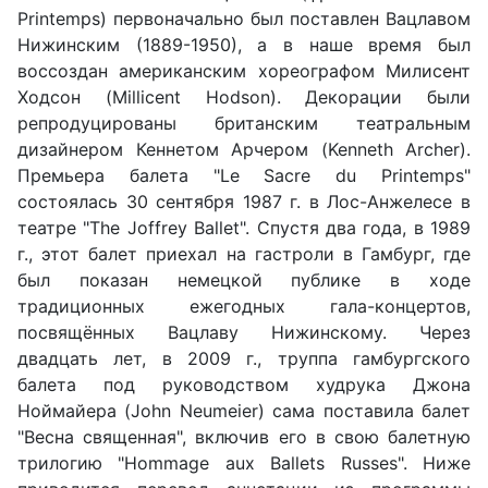
Printemps) первоначально был поставлен Вацлавом
Нижинским (1889-1950), а в наше время был
воссоздан американским хореографом Милисент
Ходсон (Millicent Hodson). Декорации были
репродуцированы британским театральным
дизайнером Кеннетом Арчером (Kenneth Archer).
Премьера балета "Le Sacre du Printemps"
состоялась 30 сентября 1987 г. в Лос-Анжелесе в
театре "The Joffrey Ballet". Спустя два года, в 1989
г., этот балет приехал на гастроли в Гамбург, где
был показан немецкой публике в ходе
традиционных ежегодных гала-концертов,
посвящённых Вацлаву Нижинскому. Через
двадцать лет, в 2009 г., труппа гамбургского
балета под руководством худрука Джона
Ноймайера (John Neumeier) сама поставила балет
"Весна священная", включив его в свою балетную
трилогию "Hommage aux Ballets Russes". Ниже