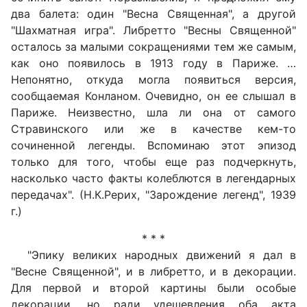
два балета: один "Весна Священная", а другой
"Шахматная игра". Либретто "Весны Священной"
осталось за малыми сокращениями тем же самым,
как оно появилось в 1913 году в Париже. …
Непонятно, откуда могла появиться версия,
сообщаемая Конланом. Очевидно, он ее слышал в
Париже. Неизвестно, шла ли она от самого
Стравинского или же в качестве кем-то
сочиненной легенды. Вспоминаю этот эпизод
только для того, чтобы еще раз подчеркнуть,
насколько часто факты колеблются в легендарных
передачах". (Н.К.Рерих, "Зарождение легенд", 1939
г.)
* * *
"Эпику великих народных движений я дал в
"Весне Священной", и в либретто, и в декорации.
Для первой и второй картины были особые
декорации, но ради удешевления оба акта