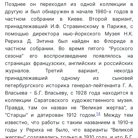
Позднее он переходил из одной коллекции в
другую и был обнаружен в начале 1980-х годов в
частном собрании в Киеве. Второй вариант,
принадлежавший И.Ф. Стравинскому в Париже, с
помощью директора нью-йоркского Музея Н.К.
Рериха Д. Энтина был найден во Флориде в
частном собрании. Во время пятого "Русского
сезона" его воспроизведение появлялось на
страницах французских, английских и российских
журналов. Третий вариант, некогда
принадлежавший одному из сыновей
петербургского историка генерал-лейтенанта Г. А.
Власьева - Б.Г. Власьеву, с 1928 года находится в
коллекции Саратовского художественного музея.
Правда, там он назван не "Великая жертва", а
14
"Старцы" и датирован 1912 годом.
Между тем
известно, что работы с таким названием в 1910-е
годы у Рериха не было, что варианты "Великой
жертвы" создавались только в 1910 году, и что Б.Г.