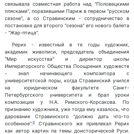
связывала совместная работа над "Половецкими
плясками", поразившими Париж в первом "русском
сезоне", а со Стравинским - сотрудничество в
постановке для второго "сезона" его нового балета
- "Жар-птица".
Рерих - известный в те годы художник,
академик живописи, председатель объединения
"Мир искусства" и директор школы
Императорского Общества Поощрения художеств
- знал начинающего композитора с
университетской поры, когда Стравинский учился
на юридическом факультете Санкт-
Петербургского университета и брал уроки
композиции у H.A. Римского-Корсакова. По
признанию художника, уже тогда ему казалось, что
дарование Стравинского "должно дать что-то
8
особенное".
Стравинского же привлекал Рерих
как автор картин па темы доисторической Руси.