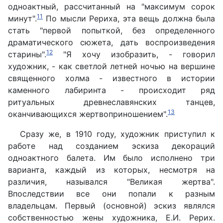
одноактный, рассчитанный на "максимум сорок
11
минут".
По мысли Рериха, эта вещь должна была
стать "первой попыткой, без определенного
драматического сюжета, дать воспроизведения
12
старины".
"Я хочу изобразить, - говорил
художник, - как светлой летней ночью на вершине
священного холма - известного в истории
каменного лабиринта - происходит ряд
ритуальных древнеславянских танцев,
13
оканчивающихся жертвоприношением".
Сразу же, в 1910 году, художник приступил к
работе над созданием эскиза декораций
одноактного балета. Им было исполнено три
варианта, каждый из которых, несмотря на
различия, назывался "Великая жертва".
Впоследствии все они попали к разным
владельцам. Первый (основной) эскиз являлся
собственностью жены художника, Е.И. Рерих.