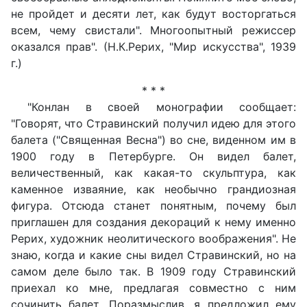
не пройдет и десяти лет, как будут восторгаться
всем, чему свистали". Многоопытный режиссер
оказался прав". (Н.К.Рерих, "Мир искусства", 1939
г.)
* * *
"Конлан в своей монографии сообщает:
"Говорят, что Стравинский получил идею для этого
балета ("Священная Весна") во сне, виденном им в
1900 году в Петербурге. Он видел балет,
величественный, как какая-то скульптура, как
каменное изваяние, как необычно грандиозная
фигура. Отсюда станет понятным, почему был
приглашен для создания декораций к нему именно
Рерих, художник неолитического воображения". Не
знаю, когда и какие сны видел Стравинский, но на
самом деле было так. В 1909 году Стравинский
приехал ко мне, предлагая совместно с ним
сочинить балет. Поразмыслив, я предложил ему