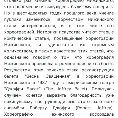
столько раз клеймил хореографию Нижинского,
что современники вынуждены были ему поверить.
Но в шестидесятых годах прошлого века мнение
публики изменилось. Творчеством Нижинского
стали интересоваться, и в том числе его
хореографией. Историки искусства читают старые
критические статьи, посвящённые хореографии
Нижинского, и удивляются их огромным
количеством, а также качеством этих статей, что
однозначно говорит о том, что хореография
Нижинского произвела огромное влияние на балет.
Результатом этих поисков стала реконструкция
балета "Весна Священная" в хореографии
Нижинского в 1987 году в американском театре
"Джофри Балет" (The Joffrey Ballet). Пользуясь
случаем хочется выразить благодарность уже
покинувшему нас руководителю этого балетного
ансамбля Роберту Джофри (Robert Joffrey).
Хореографию Нежинского воссоздала