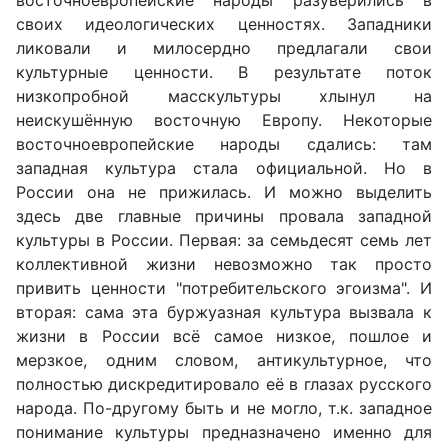
восточноевропейские народы разуверились в
своих идеологических ценностях. Западники
ликовали и милосердно предлагали свои
культурные ценности. В результате поток
низкопробной масскультуры хлынул на
неискушённую восточную Европу. Некоторые
восточноевропейские народы сдались: там
западная культура стала официальной. Но в
России она не прижилась. И можно выделить
здесь две главные причины провала западной
культуры в России. Первая: за семьдесят семь лет
коллективной жизни невозможно так просто
привить ценности "потребительского эгоизма". И
вторая: сама эта буржуазная культура вызвала к
жизни в России всё самое низкое, пошлое и
мерзкое, одним словом, антикультурное, что
полностью дискредитировало её в глазах русского
народа. По-другому быть и не могло, т.к. западное
понимание культуры предназначено именно для