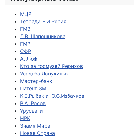
МЦР
Тетради Е.И.Рерих
ГМВ
Л.В. Шапошникова
ГМР
СФР
А. Люфт
Кто за госмузей Рерихов
Усадьба Лопухиных
Мастер-банк
Патент ЗМ
К.Е.Рыбак и Ю.С.Избачков
В.А. Росов
Урусвати
НРК
Знамя Мира
Новая Страна