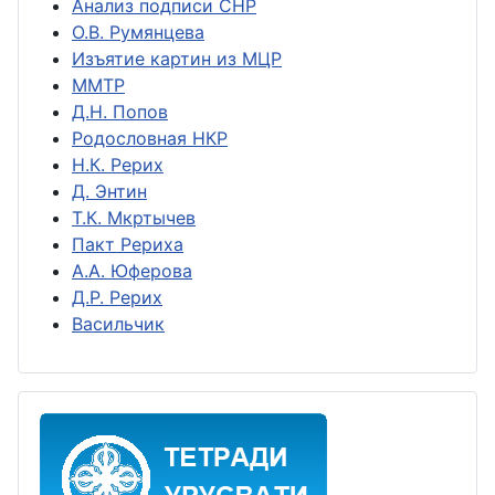
Анализ подписи СНР
О.В. Румянцева
Изъятие картин из МЦР
ММТР
Д.Н. Попов
Родословная НКР
Н.К. Рерих
Д. Энтин
Т.К. Мкртычев
Пакт Рериха
А.А. Юферова
Д.Р. Рерих
Васильчик