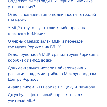
Содержат ли тетради Е.И.Рерих ошибочные
утверждения?
Ответ специалистов о подлинности тетрадей
Е.И.Рерих
У МЦР отсутствуют какие-либо права на
дневники Е.И.Рерих
О черных мемориалах МЦР и переезде
гос.музея Рерихов на ВДНХ
Отдел рукописей МЦР хранил труды Рерихов в
коробках из-под водки
Документальная история обнаружения и
развития эпидемии грибка в Международном
Центре Рерихов
Анализ писем С.Н.Рериха Ельцину и Лужкову
Джул Кул − фальшивый портрет в зале
учителей МЦР