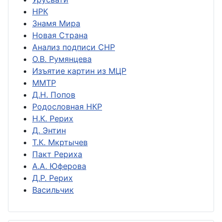
НРК
Знамя Мира
Новая Страна
Анализ подписи СНР
О.В. Румянцева
Изъятие картин из МЦР
ММТР
Д.Н. Попов
Родословная НКР
Н.К. Рерих
Д. Энтин
Т.К. Мкртычев
Пакт Рериха
А.А. Юферова
Д.Р. Рерих
Васильчик