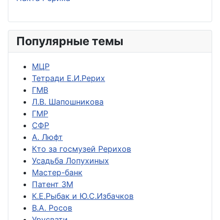
Популярные темы
МЦР
Тетради Е.И.Рерих
ГМВ
Л.В. Шапошникова
ГМР
СФР
А. Люфт
Кто за госмузей Рерихов
Усадьба Лопухиных
Мастер-банк
Патент ЗМ
К.Е.Рыбак и Ю.С.Избачков
В.А. Росов
Урусвати