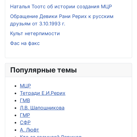
Наталья Тоотс об истории создания МЦР
Обращение Девики Рани Рерих к русским
друзьям от 3.10.1993 г.
Культ нетерпимости
Фас на факс
Популярные темы
МЦР
Тетради Е.И.Рерих
ГМВ
Л.В. Шапошникова
ГМР
СФР
А. Люфт