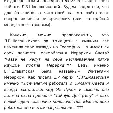
их доверенным и последователем? Речь идёт всё о
той же Л.В.Шапошниковой. Будем надеяться, что
для большинства читателей нашего сайта этот
вопрос является риторическим (или, по крайней
мере, станет таковым).
Конечно, можно предположить, что
Л.В.Шапошникова за тридцать с лишним лет
изменила свои взгляды на Теософию. Но имеют ли
срок давности оскорбления Иерархии Света?
"Разве не несут на себе несмываемые пятна
идущие против Иерарха?"
** Ведь именно
Е.П.Блаватская была названным Учителями
Иерархом. Как писала Е.И.Рерих:
"Е.П.Блаватская
именно тысячелетия работала с Силами Света и
всегда находилась под Их Лучом и именно она
должна была принести "Тайную Доктрину" и дать
новый сдвиг сознанию человечества. Многие века
работала она в этом направлении…"
***