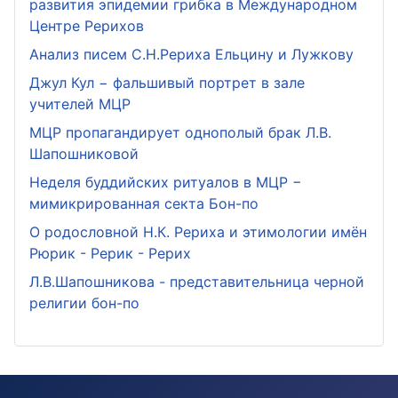
развития эпидемии грибка в Международном
Центре Рерихов
Анализ писем С.Н.Рериха Ельцину и Лужкову
Джул Кул − фальшивый портрет в зале
учителей МЦР
МЦР пропагандирует однополый брак Л.В.
Шапошниковой
Неделя буддийских ритуалов в МЦР −
мимикрированная секта Бон-по
О родословной Н.К. Рериха и этимологии имён
Рюрик - Рерик - Рерих
Л.В.Шапошникова - представительница черной
религии бон-по