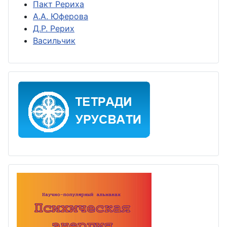
Пакт Рериха
А.А. Юферова
Д.Р. Рерих
Васильчик