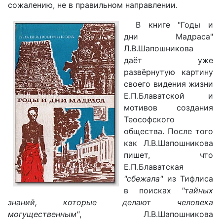
сожалению, не в правильном направлении.
В книге "Годы и
дни Мадраса"
Л.В.Шапошникова
даёт уже
развёрнутую картину
своего видения жизни
Е.П.Блаватской и
мотивов создания
Теософского
общества. После того
как Л.В.Шапошникова
пишет, что
Е.П.Блаватская
"сбежала"
из Тифлиса
в поисках
"тайных
знаний, которые делают человека
могущественным"
, Л.В.Шапошникова