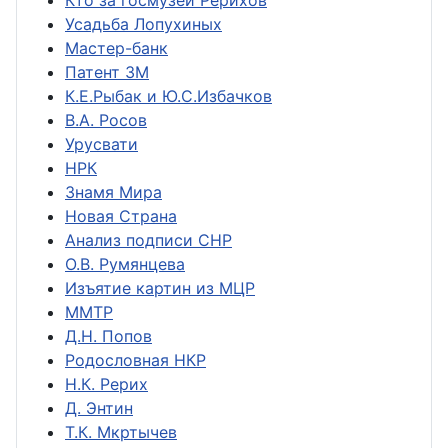
Кто за госмузей Рерихов
Усадьба Лопухиных
Мастер-банк
Патент ЗМ
К.Е.Рыбак и Ю.С.Избачков
В.А. Росов
Урусвати
НРК
Знамя Мира
Новая Страна
Анализ подписи СНР
О.В. Румянцева
Изъятие картин из МЦР
ММТР
Д.Н. Попов
Родословная НКР
Н.К. Рерих
Д. Энтин
Т.К. Мкртычев