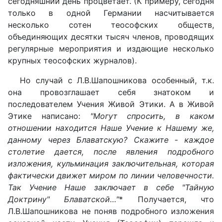
сегодняшний день процветает. (К примеру, сегодня
только в одной Германии насчитывается
несколько сотен теософских обществ,
объединяющих десятки тысяч членов, проводящих
регулярные мероприятия и издающие несколько
крупных теософских журналов).
Но случай с Л.В.Шапошникова особенный, т.к.
она провозглашает себя знатоком и
последователем Учения Живой Этики. А в Живой
Этике написано:
"Могут спросить, в каком
отношении находится Наше Учение к Нашему же,
данному через Блаватскую? Скажите - каждое
столетие дается, после явления подробного
изложения, кульминация заключительная, которая
фактически движет миром по линии человечности.
Так Учение Наше заключает в себе "Тайную
Доктрину" Блаватской…"
* Получается, что
Л.В.Шапошникова не поняв подробного изложения