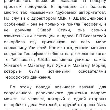
рериховского движения оказался на поверку
простым недоучкой. В принципе эта болезнь
многих так называемых "духовных авторитетов".
Но случай с директором МЦР Л.В.Шапошниковой
особенный - она не только не поняла Теософии, и
не доучила Живой Этики, она своими
язвительными сентенции в адрес Е.П.Блаватской
оскорбила эту признанную во всём мире
посланницу Учителей. Кроме того, унижая мотивы
создания Теософского общества до желания кого-
то "обскакать", Л.В.Шапошникова унижает самих
Учителей - Махатму Кут Хуми и Махатму Мория,
которые были истинными основателями
Теософского движения.
По этому поводу возникает важный для
современного рериховского движения вопрос:
может ли человек, который с одной стороны
оскорбляет дела Учителей, с другой стороны быть