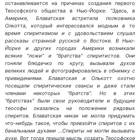
останавливается на причинах создания первого
Теософского общества в Нью-Йорке:
"Здесь, в
Америке, Блаватская встретила полковника
Олкотта, который интересовался модным в то
время спиритизмом и с удовольствием слушал
рассказы странной русской о Востоке. В Нью-
Йорке и других городах Америки возникали
всякие "ложи" и "братства" спиритистов. Они
гоняли блюдечко по кругу, вызывали духов
великих людей и фотографировались в обнимку с
привидениями. Блаватская и Олькотт охотно
посещали спиритические сеансы и даже стали
членами некоторых "братств". Но в этих
"братствах" были свои руководители и будущие
теософы оказались на положении рядовых
спиритов. Блаватская никак не могла придумать
что-нибудь такое, чтобы превзойти спиритов с их
банальными духами …Спириты не могли вызывать
духи. Вот тогда пришла мысль создать Теософское