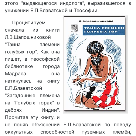
этого "выдающегося индолога", выразившегося в
унижении Е.П.Блаватской и Теософии.
Процитируем
сначала из книги
Л.В.Шапошниковой
"Тайна племени
голубых гор". Как она
пишет, в теософской
библиотеке города
Мадраса она
наткнулась на книгу
Е.П.Блаватской
"Загадочные племена
на "Голубых горах" в
дебрях Индии".
Прочитав эту книгу, и
не поняв объяснений Е.П.Блаватской по поводу
оккультных способностей туземных племён,