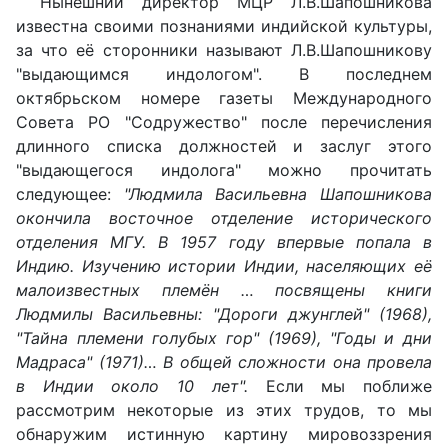
Нынешний директор МЦР Л.В.Шапошникова
известна своими познаниями индийской культуры,
за что её сторонники называют Л.В.Шапошникову
"выдающимся индологом". В последнем
октябрьском номере газеты Международного
Совета РО "Содружество" после перечисления
длинного списка должностей и заслуг этого
"выдающегося индолога" можно прочитать
следующее:
"Людмила Васильевна Шапошникова
окончила восточное отделение исторического
отделения МГУ. В 1957 году впервые попала в
Индию. Изучению истории Индии, населяющих её
малоизвестных племён … посвящены книги
Людмилы Васильевны: "Дороги джунглей" (1968),
"Тайна племени голубых гор" (1969), "Годы и дни
Мадраса" (1971)… В общей сложности она провела
в Индии около 10 лет".
Если мы поближе
рассмотрим некоторые из этих трудов, то мы
обнаружим истинную картину мировоззрения