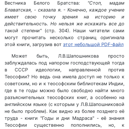
Вестника Белого Братства:
"Стоп, мадам
Блаватская, - сказала я. - Конечно, каждое учение
имеет свою точку зрения на историю и
действительность. Но нельзя же искажать все до
такой степени"
(стр. 304). Наши читатели сами
могут прочитать несколько страниц оригинала
этой книги, загрузив вот
этот небольшой PDF-файл
Может быть, Л.В.Шапошникова просто
заблуждалась под напором господствующей тогда
в СССР идеологии, направленной против
Теософии? Но ведь она имела доступ не только к
советским, но и к теософским библиотекам Индии,
где в те годы можно было свободно найти много
разъяснительных теософских книг, а особенно на
английском языке (с которым у Л.В.Шапошниковой
не было проблем). Как видно из более позднего её
труда - книги "Годы и дни Мадраса" - её знания
Теософии существенно пополнились, но, к