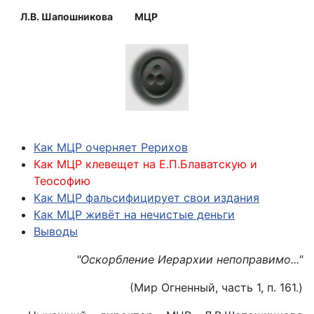
Л.В. Шапошникова
МЦР
Как МЦР очерняет Рерихов
Как МЦР клевещет на Е.П.Блаватскую и
Теософию
Как МЦР фальсифицирует свои издания
Как МЦР живёт на нечистые деньги
Выводы
"Оскорбление Иерархии непоправимо..."
(Мир Огненный, часть 1, п. 161.)