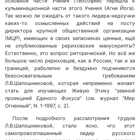
основной части Учения (Теософии) перешла к
кульминационной части этого Учения (Агни Йога).
Так можно ли ожидать от такого лидера-недоучки
каких-то осмысленных действий на посту
директора крупной общественной организации
(МЦР), имеющих в своих запасниках ценные, ещё
не опубликованные рериховские манускрипты?
Естественно, это вопрос риторический. Но всё же
большое число рериховцев, как в России, так и за
границей, раболепно и бездумно подчиняются
безосновательным требованиям
Л.В.Шапошниковой, которая непременно желает
стать для изучающих Живую Этику "
земной
проекцией Единого Фокуса
" (см. журнал "Мир
Огненный", N. 1-1997, с. 2).
После подробного рассмотрения трудов
Л.В.Шапошниковой, стало ясно, что этот
самопровозглашенный лидер русского