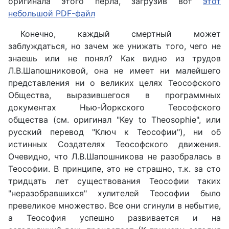
оригинала этого перла, загрузив вот
этот
небольшой PDF-файл
Конечно, каждый смертный может
заблуждаться, но зачем же унижать того, чего не
знаешь или не понял? Как видно из трудов
Л.В.Шапошниковой, она не имеет ни малейшего
представления ни о великих целях Теософского
Общества, выразившегося в программных
документах Нью-Йоркского Теософского
общества (см. оригинал "Key to Theosophie", или
русский перевод "Ключ к Теософии"), ни об
истинных Создателях Теософского движения.
Очевидно, что Л.В.Шапошникова не разобралась в
Теософии. В принципе, это не страшно, т.к. за сто
тридцать лет существования Теософии таких
"неразобравшихся" хулителей Теософии было
превеликое множество. Все они сгинули в небытие,
а Теософия успешно развивается и на