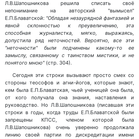
Л.В.Шапошникова решила списать своё
непонимание на авторский "вымысел"
Е.П.Блаватской:
"Обладая незаурядной фантазией и
явной склонностью к преувеличению, эта
способная журналистка, мягко, выражаясь,
допустила ряд неточностей. Вероятно, все эти
"неточности" были подчинены какому-то ее
замыслу, связанному с таинством мистики, и не
понятого мною"
(стр. 304).
Сегодня эти строки вызывают просто смех со
стороны теософов и агни-йогов, которые знают,
кем была Е.П.Блаватская, чьей ученицей она была,
от кого получала она знания, наставления и
руководство. Но Л.В.Шапошникова (писавшая эти
строки в годы, когда труды Е.П.Блаватской были
запрещены КПСС, членом которой была
Л.В.Шапошникова) очень уверенно продолжала
линию своей партии по дискредитации имени