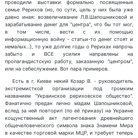
проводили выставки формально посвященные
семье Рерихов (но, по сути, цель у них была уже
давно иная: возвеличивание Л.В.Шапошниковой и
зарабатывание денег для "центра", что бы тот мог,
в том числе, вести с их помощью
информационную войну - статьи-то денег стоят и
немалых...), то уже долгие годы о Рерихах напрочь
забыто и ВСЕ усилия направлены на
пропагандистскую работу, заказанную "центром",
или на себеслужение. Вот пара примеров.
Есть в г. Киеве некий Козар В. - руководитель
экстремисткой организации под громким
названием "Украинское рериховское общество".
Фанатично предан лично мадам Шапошниковой,
вслед за ней повторил (по её приказу) на Украине
кощунственный акт патентования древнейшего
общечеловеческого символа знака Знамени Мира
в качестве торговой марки МЦР, и требует теперь