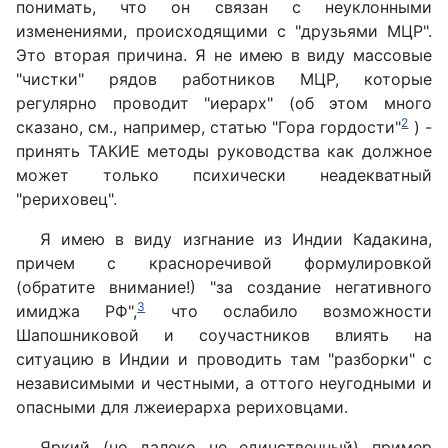
понимать, что он связан с неуклонными
изменениями, происходящими с "друзьями МЦР".
Это вторая причина. Я не имею в виду массовые
"чистки" рядов работников МЦР, которые
регулярно проводит "иерарх" (об этом много
2
сказано, см., например, статью "Гора гордости"
) -
принять ТАКИЕ методы руководства как должное
может только психически неадекватный
"рериховец".
Я имею в виду изгнание из Индии Кадакина,
причем с красноречивой формулировкой
(обратите внимание!) "за создание негативного
3
имиджа РФ",
что ослабило возможности
Шапошниковой и соучастников влиять на
ситуацию в Индии и проводить там "разборки" с
независимыми и честными, а оттого неугодными и
опасными для лжеиерарха рериховцами.
Яркий (но далеко не единственный) пример