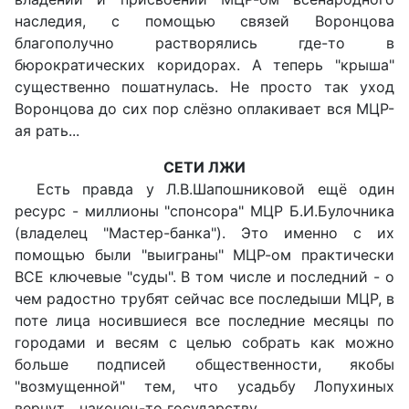
наследия, с помощью связей Воронцова
благополучно растворялись где-то в
бюрократических коридорах. А теперь "крыша"
существенно пошатнулась. Не просто так уход
Воронцова до сих пор слёзно оплакивает вся МЦР-
ая рать...
СЕТИ ЛЖИ
Есть правда у Л.В.Шапошниковой ещё один
ресурс - миллионы "спонсора" МЦР Б.И.Булочника
(владелец "Мастер-банка"). Это именно с их
помощью были "выиграны" МЦР-ом практически
ВСЕ ключевые "суды". В том числе и последний - о
чем радостно трубят сейчас все последыши МЦР, в
поте лица носившиеся все последние месяцы по
городами и весям с целью собрать как можно
больше подписей общественности, якобы
"возмущенной" тем, что усадьбу Лопухиных
вернут... наконец-то государству.