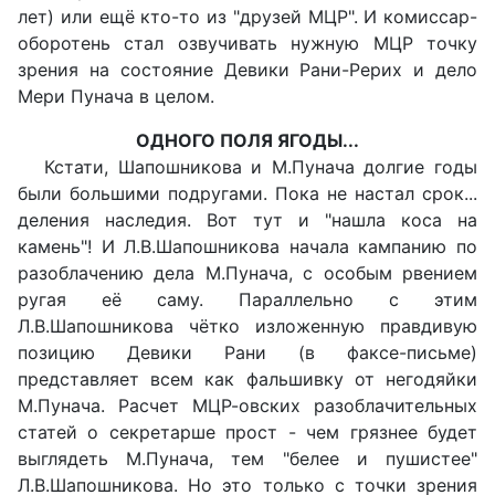
лет) или ещё кто-то из "друзей МЦР". И комиссар-
оборотень стал озвучивать нужную МЦР точку
зрения на состояние Девики Рани-Рерих и дело
Мери Пунача в целом.
ОДНОГО ПОЛЯ ЯГОДЫ...
Кстати, Шапошникова и М.Пунача долгие годы
были большими подругами. Пока не настал срок...
деления наследия. Вот тут и "нашла коса на
камень"! И Л.В.Шапошникова начала кампанию по
разоблачению дела М.Пунача, с особым рвением
ругая её саму. Параллельно с этим
Л.В.Шапошникова чётко изложенную правдивую
позицию Девики Рани (в факсе-письме)
представляет всем как фальшивку от негодяйки
М.Пунача. Расчет МЦР-овских разоблачительных
статей о секретарше прост - чем грязнее будет
выглядеть М.Пунача, тем "белее и пушистее"
Л.В.Шапошникова. Но это только с точки зрения