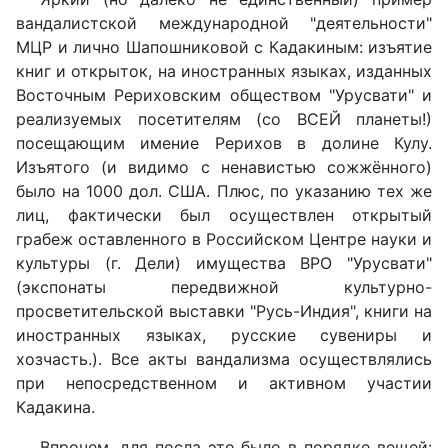
вандалистской международной "деятельности"
МЦР и лично Шапошниковой с Кадакиным: изъятие
книг и открыток, на иностранных языках, изданных
Восточным Рериховским обществом "Урусвати" и
реализуемых посетителям (со ВСЕЙ планеты!)
посещающим имение Рерихов в долине Кулу.
Изъятого (и видимо с ненавистью сожжённого)
было на 1000 дол. США. Плюс, по указанию тех же
лиц, фактически был осуществлен открытый
грабеж оставленного в Российском Центре науки и
культуры (г. Дели) имущества ВРО "Урусвати"
(экспонаты передвижной культурно-
просветительской выставки "Русь-Индия", книги на
иностранных языках, русские сувениры и
хозчасть.). Все акты вандализма осуществлялись
при непосредственном и активном участии
Кадакина.
Впрочем, для посла это было в порядке вещей: