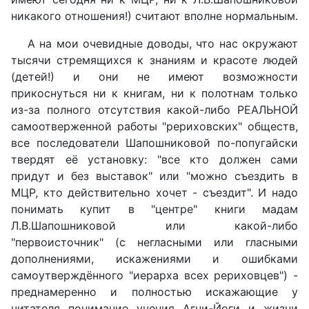
никакого отношения!) считают вполне нормальным.
А на мои очевидные доводы, что нас окружают
тысячи стремящихся к знаниям и красоте людей
(детей!) и они не имеют возможности
прикоснуться ни к книгам, ни к полотнам только
из-за полного отсутствия какой-либо РЕАЛЬНОЙ
самоотверженной работы "рериховских" обществ,
все последователи Шапошниковой по-попугайски
твердят её установку: "все кто должен сами
придут и без выставок" или "можно съездить в
МЦР, кто действительно хочет - съездит". И надо
понимать купит в "центре" книги мадам
Л.В.Шапошниковой или какой-либо
"первоисточник" (с негласными или гласными
дополнениями, искажениями и ошибками
самоутверждённого "иерарха всех рериховцев") -
преднамеренно и полностью искажающие у
читателя понимание учения Агни-Йоги и жизни