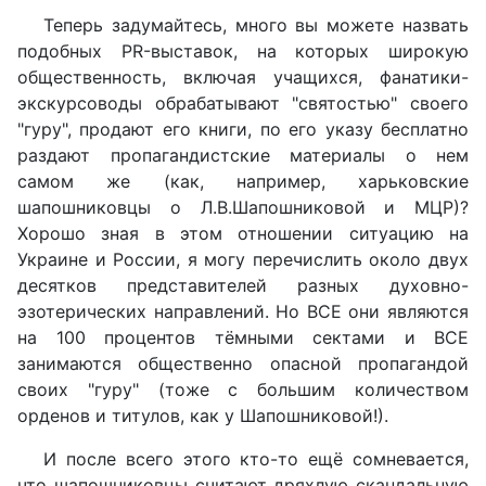
Теперь задумайтесь, много вы можете назвать
подобных PR-выставок, на которых широкую
общественность, включая учащихся, фанатики-
экскурсоводы обрабатывают "святостью" своего
"гуру", продают его книги, по его указу бесплатно
раздают пропагандистские материалы о нем
самом же (как, например, харьковские
шапошниковцы о Л.В.Шапошниковой и МЦР)?
Хорошо зная в этом отношении ситуацию на
Украине и России, я могу перечислить около двух
десятков представителей разных духовно-
эзотерических направлений. Но ВСЕ они являются
на 100 процентов тёмными сектами и ВСЕ
занимаются общественно опасной пропагандой
своих "гуру" (тоже с большим количеством
орденов и титулов, как у Шапошниковой!).
И после всего этого кто-то ещё сомневается,
что шапошниковцы считают дряхлую скандальную