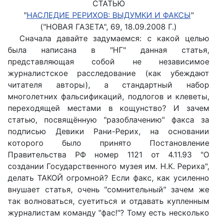
СТАТЬЮ
"
НАСЛЕДИЕ РЕРИХОВ: ВЫДУМКИ И ФАКСЫ
"
("НОВАЯ ГАЗЕТА", 69, 18.09.2008 Г.)
Сначала давайте задумаемся: с какой целью
была написана в "НГ" данная статья,
представляющая собой не независимое
журналистское расследование (как убеждают
читателя авторы), а стандартный набор
многолетних фальсификаций, подлогов и клеветы,
переходящей местами в кощунство? И зачем
статью, посвящённую "разоблачению" факса за
подписью Девики Рани-Рерих, на основании
которого было принято Постановление
Правительства РФ номер 1121 от 4.11.93 "О
создании Государственного музея им. Н.К. Рериха",
делать ТАКОЙ огромной? Если факс, как усиленно
внушает статья, очень "сомнительный" зачем же
так волноваться, суетиться и отдавать купленным
журналистам команду "фас!"? Тому есть несколько