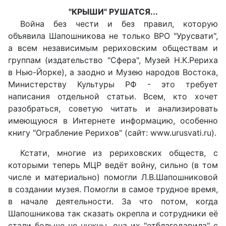
"КРЫШИ" РУШАТСЯ...
Война без чести и без правил, которую
объявила Шапошникова не только ВРО "Урусвати",
а всем независимым рериховским обществам и
группам (издательство "Сфера", Музей Н.К.Рериха
в Нью-Йорке), а заодно и Музею народов Востока,
Министерству Культуры РФ - это требует
написания отдельной статьи. Всем, кто хочет
разобраться, советую читать и анализировать
имеющуюся в Интернете информацию, особенно
книгу "Ограбление Рерихов" (сайт: www.urusvati.ru).
Кстати, многие из рериховских обществ, с
которыми теперь МЦР ведёт войну, сильно (в том
числе и материально) помогли Л.В.Шапошниковой
в создании музея. Помогли в самое трудное время,
в начале деятельности. За что потом, когда
Шапошникова так сказать окрепла и сотрудники её
стали больше не нужны, она их "отблагодарила" с