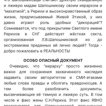
и лживую мадам Шапошникову своим иерархом и
"махатмой", а Рерихи и высоконравственный образ
жизни, предписываемый Живой Этикой, у них
давно играют роль удобных "декораций"?
Сомневается, что под прикрытием Светлого имени
Рерихов в СНГ действует жёсткая секта,
организованная Л.В.Шапошниковой из до
экстремизма преданных ей лично людей? Тогда -
добро пожаловать в РЕАЛЬНОСТЬ!
ОСОБО ОПАСНЫЙ ДОКУМЕНТ
Очевидно, что "иерарху" просто жизненно
важно для сохранения захваченного наследия
задавить своим авторитетом и СМИ-атаками
любые слова правды и оболгать правдоносцев. А
тем более разоблачить документы,
высвечивающие её темную и лживую суть. В том
числе и факс жены С.Н.Рериха. Этот факс ЯВНО
представляет для Шапошниковой повышенную