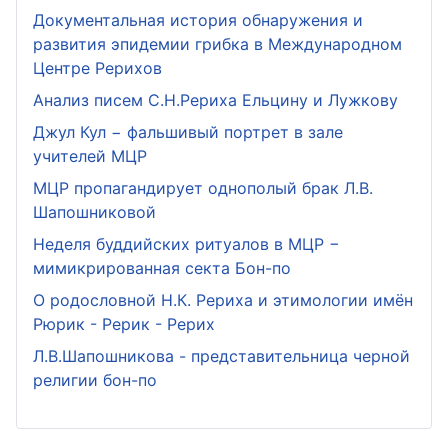
Документальная история обнаружения и
развития эпидемии грибка в Международном
Центре Рерихов
Анализ писем С.Н.Рериха Ельцину и Лужкову
Джул Кул − фальшивый портрет в зале
учителей МЦР
МЦР пропагандирует однополый брак Л.В.
Шапошниковой
Неделя буддийских ритуалов в МЦР −
мимикрированная секта Бон-по
О родословной Н.К. Рериха и этимологии имён
Рюрик - Рерик - Рерих
Л.В.Шапошникова - представительница черной
религии бон-по