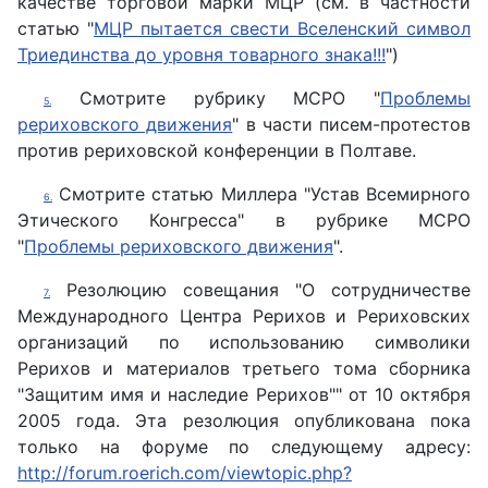
качестве торговой марки МЦР (см. в частности
статью "
МЦР пытается свести Вселенский символ
Триединства до уровня товарного знака!!!
")
Смотрите рубрику МСРО "
Проблемы
5.
рериховского движения
" в части писем-протестов
против рериховской конференции в Полтаве.
Смотрите статью Миллера "Устав Всемирного
6.
Этического Конгресса" в рубрике МСРО
"
Проблемы рериховского движения
".
Резолюцию совещания "О сотрудничестве
7.
Международного Центра Рерихов и Рериховских
организаций по использованию символики
Рерихов и материалов третьего тома сборника
"Защитим имя и наследие Рерихов"" от 10 октября
2005 года. Эта резолюция опубликована пока
только на форуме по следующему адресу:
http://forum.roerich.com/viewtopic.php?