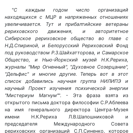
"
С каждым годом число организаций
находящихся с МЦР в напряженных отношениях
увеличивается. Тут и прибалтийские ветераны
рериховского движения, и авторитетное
Сибирское рериховское общество во главе с
Н.Д.Спириной, и Белорусский Рериховский Фонд
под руководством Р.З.Шайхатторова, и Самарское
Общество, и Нью-Йоркский музей Н.К.Рериха,
журналы "Мир Огненный", "Духовное Созерцание",
"Дельфис" и многие другие. Теперь вот в этот
список добавились научная группа НИЛИПЭ и
научный Проект изучения психической энергии
"Мистериум Магнум"
". - Эта фраза взята из
открытого письма доктора философии С.Р.Аблеева
на имя генерального директора Центра-Музея
имени Н.К.Рериха Л.В.Шапошниковой и
председателя Международного Совета
рериховских организаций С.П.Синенко, которое