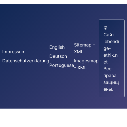
©
Сайт
lebendi
Sitemap -
English
ge-
Impressum
XML
ethik.n
Deutsch
Datenschutzerklärung
Imagesmap
et
Portuguese
- XML
Все
права
защищ
ены.