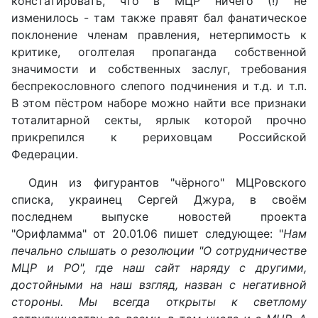
констатировать, что в МЦР ничего (!) не
изменилось - там также правят бал фанатическое
поклонение членам правления, нетерпимость к
критике, оголтелая пропаганда собственной
значимости и собственных заслуг, требования
беспрекословного слепого подчинения и т.д. и т.п.
В этом пёстром наборе можно найти все признаки
тоталитарной секты, ярлык которой прочно
прикрепился к рериховцам Российской
Федерации.
Один из фигурантов "чёрного" МЦРовского
списка, украинец Сергей Джура, в своём
последнем выпуске новостей проекта
"Орифламма" от 20.01.06 пишет следующее: "
Нам
печально слышать о резолюции "О сотрудничестве
МЦР и РО", где наш сайт наряду с другими,
достойными на наш взгляд, назван с негативной
стороны. Мы всегда открыты к светлому