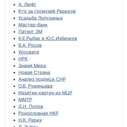
А. Люфт
Кто за госмузей Рерихов
Усадьба Лопухиных
Мастер-банк
Патент ЗМ
К.Е.Рыбак и Ю.С.Избачков
В.А. Росов
Урусвати
НРК
Знамя Мира
Новая Страна
Анализ подписи СНР
О.В. Румянцева
Изъятие картин из МЦР
ММТР
Д.Н. Попов
Родословная НКР
Н.К. Рерих
Д. Энтин