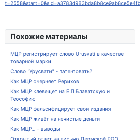
t=2558&start=0&sid=a3783d983bda8b8ce9ab8ce5e4f
Похожие материалы
МЦР регистрирует слово Urusvati в качестве
товарной марки
Слово "Урусвати" - патентовать?
Как МЦР очерняет Рерихов
Как МЦР клевещет на Е.П.Блаватскую и
Теософию
Как МЦР фальсифицирует свои издания
Как МЦР живёт на нечистые деньги
Как МЦР... - выводы
Открытый ответ на письмо Пермской РОО