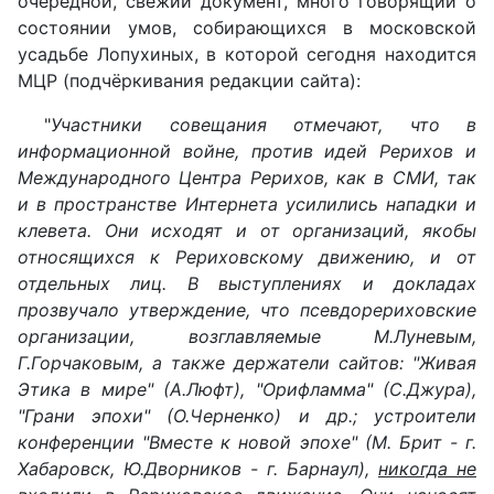
очередной, свежий документ, много говорящий о
состоянии умов, собирающихся в московской
усадьбе Лопухиных, в которой сегодня находится
МЦР (подчёркивания редакции сайта):
"
Участники совещания отмечают, что в
информационной войне, против идей Рерихов и
Международного Центра Рерихов, как в СМИ, так
и в пространстве Интернета усилились нападки и
клевета. Они исходят и от организаций, якобы
относящихся к Рериховскому движению, и от
отдельных лиц. В выступлениях и докладах
прозвучало утверждение, что псевдорериховские
организации, возглавляемые М.Луневым,
Г.Горчаковым, а также держатели сайтов: "Живая
Этика в мире" (А.Люфт), "Орифламма" (С.Джура),
"Грани эпохи" (О.Черненко) и др.; устроители
конференции "Вместе к новой эпохе" (М. Брит - г.
Хабаровск, Ю.Дворников - г. Барнаул),
никогда не