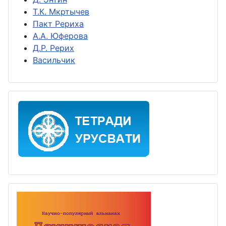
Т.К. Мкртычев
Пакт Рериха
А.А. Юферова
Д.Р. Рерих
Васильчик