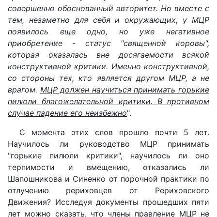
совершенно обоснованный авторитет. Но вместе с
тем, незаметно для себя и окружающих, у МЦР
появилось еще одно, но уже негативное
приобретение - статус "священной коровы",
которая оказалась вне досягаемости всякой
конструктивной критики. Именно конструктивной,
со стороны тех, кто является другом МЦР, а не
врагом.
МЦР должен научиться принимать горькие
пилюли благожелательной критики. В противном
случае падение его неизбежно
".
С момента этих слов прошло почти 5 лет.
Научилось ли руководство МЦР принимать
"горькие пилюли критики", научилось ли оно
терпимости и вмещению, отказались ли
Шапошникова и Синенко от порочной практики по
отлучению рериховцев от Рериховского
Движения? Исследуя документы прошедших пяти
лет можно сказать, что члены правление МЦР не