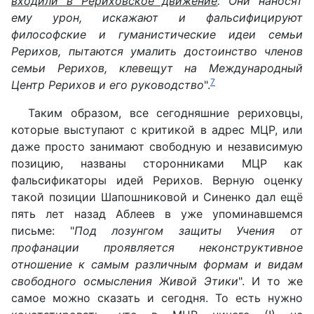
входили в Рериховское движение
. Они наносят
ему урон, искажают и фальсифицируют
философские и гуманистические идеи семьи
Рерихов, пытаются умалить достоинство членов
семьи Рерихов, клевещут на Международный
7
Центр Рерихов и его руководство
".
Таким образом, все сегодняшние рериховцы,
которые выступают с критикой в адрес МЦР, или
даже просто занимают свободную и независимую
позицию, названы сторонниками МЦР как
фальсификаторы идей Рерихов. Верную оценку
такой позиции Шапошниковой и Синенко дал ещё
пять лет назад Аблеев в уже упоминавшемся
письме: "
Под лозунгом защиты Учения от
профанации проявляется неконструктивное
отношение к самым различным формам и видам
свободного осмысления Живой Этики
". И то же
самое можно сказать и сегодня. То есть нужно