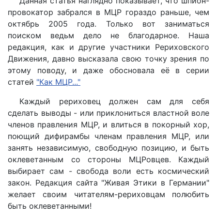
Данная статья наглядно показывает, что шпион-
провокатор забрался в МЦР гораздо раньше, чем
октябрь 2005 года. Только вот заниматься
поиском ведьм дело не благодарное. Наша
редакция, как и другие участники Рериховского
Движения, давно высказала свою точку зрения по
этому поводу, и даже обосновала её в серии
статей
"Как МЦР..."
Каждый рериховец должен сам для себя
сделать выводы - или приклониться властной воле
членов правления МЦР, и влиться в покорный хор,
поющий дифирамбы членам правления МЦР, или
занять независимую, свободную позицию, и быть
оклеветанным со стороны МЦРовцев. Каждый
выбирает сам - свобода воли есть космический
закон. Редакция сайта "Живая Этики в Германии"
желает своим читателям-рериховцам полюбить
быть оклеветанными!