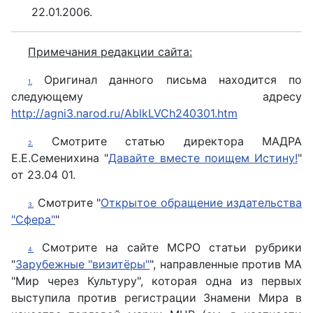
22.01.2006.
Примечания редакции сайта:
Оригинал данного письма находится по
1.
следующему адресу
http://agni3.narod.ru/AblkLVCh240301.htm
Смотрите статью директора МАДРА
2.
Е.Е.Семенихина "
Давайте вместе поищем Истину!
"
от 23.04 01.
Смотрите "
Открытое обращение издательства
3.
"Сфера"
"
Смотрите на сайте МСРО статьи рубрики
4.
"
Зарубежные "визитёры"
", направленные против МА
"Мир через Культуру", которая одна из первых
выступила против регистрации Знамени Мира в