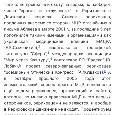
только не прекратили охоту на ведьм, но наоборот
число "врагов" и "отлученных" от Рериховского
Движения возросло. Список рериховцев,
приданных анафеме со стороны МЦР, оглашённых в
письме Аблеева в марте 2001 г., за последние 5 лет
пополнился такими именами и организациями как
украинская медицинская клиники МАДРА
2
(Е.Е.Семенихин),
издательство теософской
3
литературы "Сфера",
международная ассоциация
4
"Мир через Культуру",
полтавское РО "Радела" (В.
5
Лобач),
проект северо-западных рериховцев
6
"Всемирный Этический Конгресс" (А.Ф.Ушаков).
А
в октябре прошлого 2005 года этот
знаменательный список врагов МЦР пополнился
ещё рядом рериховцев, организаций и сайтов,
которые, по мнению правления МЦР и его верных
сторонников, рериховцами не являются, и вообще
в Рериховское Движение не входят. Процентируем