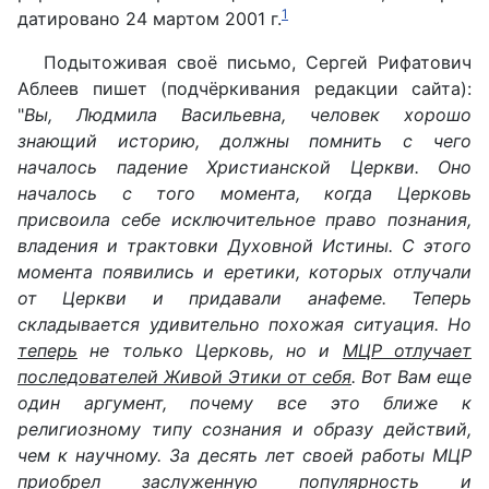
1
датировано 24 мартом 2001 г.
Подытоживая своё письмо, Сергей Рифатович
Аблеев пишет (подчёркивания редакции сайта):
"
Вы, Людмила Васильевна, человек хорошо
знающий историю, должны помнить с чего
началось падение Христианской Церкви. Оно
началось с того момента, когда Церковь
присвоила себе исключительное право познания,
владения и трактовки Духовной Истины. С этого
момента появились и еретики, которых отлучали
от Церкви и придавали анафеме. Теперь
складывается удивительно похожая ситуация. Но
теперь
не только Церковь, но и
МЦР отлучает
последователей Живой Этики от себя
. Вот Вам еще
один аргумент, почему все это ближе к
религиозному типу сознания и образу действий,
чем к научному. За десять лет своей работы МЦР
приобрел заслуженную популярность и