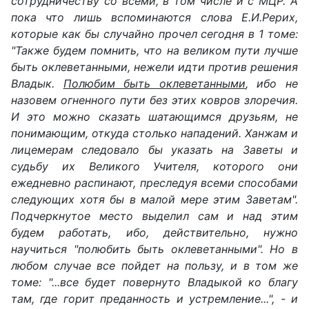
сотрудничеству со всеми, в том числе и с МЦР. А
пока что лишь вспоминаются слова Е.И.Рерих,
которые как бы случайно прочел сегодня в 1 томе:
"Также будем помнить, что на великом пути лучше
быть оклеветанными, нежели идти против решения
Владык.
Полюбим быть оклеветанными
, ибо не
назовем огненного пути без этих ковров злоречия.
И это можно сказать шатающимся друзьям, не
понимающим, откуда столько нападений. Ханжам и
лицемерам следовало бы указать на Заветы и
судьбу их Великого Учителя, которого они
ежедневно распинают, преследуя всеми способами
следующих хотя бы в малой мере этим Заветам".
Подчеркнутое место выделил сам и над этим
будем работать, ибо, действительно, нужно
научиться "полюбить быть оклеветанными". Но в
любом случае все пойдет на пользу, и в том же
томе: "...все будет повернуто Владыкой ко благу
там, где горит преданность и устремление...", - и