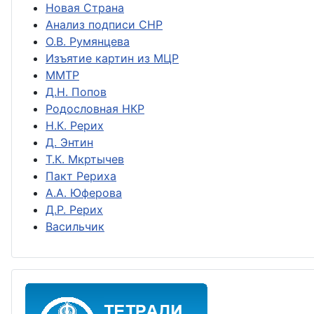
Новая Страна
Анализ подписи СНР
О.В. Румянцева
Изъятие картин из МЦР
ММТР
Д.Н. Попов
Родословная НКР
Н.К. Рерих
Д. Энтин
Т.К. Мкртычев
Пакт Рериха
А.А. Юферова
Д.Р. Рерих
Васильчик