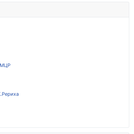
 МЦР
К.Рериха