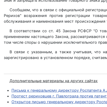
знак и запрещать использование товарного знака др
Сообщаем, что в связи с официальной регистрац
Рерихов" возражения против регистрации товарн
обслуживания и наименования мест происхождения т
В соответствии со ст. 45 Закона РСФСР "О тов
применением настоящего Закона, рассматриваются в
том числе споры о нарушении исключительного прав
В связи с указанным, а также учитывая, что н
зарегистрировано в установленном порядке, считае
Дополнительные материалы на других сайтах
Письма к генеральному директору Роспатента А.
Протест рериховцев г. Павлограда против патент
Открытое письмо генеральному директору Росп