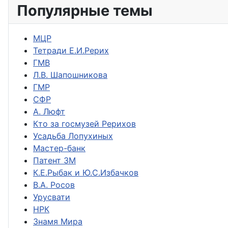
Популярные темы
МЦР
Тетради Е.И.Рерих
ГМВ
Л.В. Шапошникова
ГМР
СФР
А. Люфт
Кто за госмузей Рерихов
Усадьба Лопухиных
Мастер-банк
Патент ЗМ
К.Е.Рыбак и Ю.С.Избачков
В.А. Росов
Урусвати
НРК
Знамя Мира