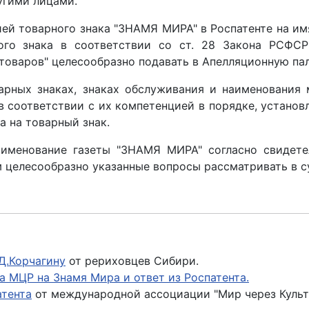
угими лицами.
ией товарного знака "ЗНАМЯ МИРА" в Роспатенте на 
ого знака в соответствии со ст. 28 Закона РСФСР
оваров" целесообразно подавать в Апелляционную пала
арных знаках, знаках обслуживания и наименования 
 соответствии с их компетенцией в порядке, устано
а на товарный знак.
аименование газеты "ЗНАМЯ МИРА" согласно свидетель
м целесообразно указанные вопросы рассматривать в с
Д.Корчагину
от рериховцев Сибири.
а МЦР на Знамя Мира и ответ из Роспатента.
атента
от международной ассоциации "Мир через Культ