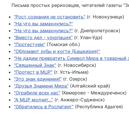
Письма простых рериховцев, читателей газеты "З
"Рост сознания не остановить"
(г. Новокузнецк)
"На что вы замахнулись?"
"На что вы замахнулись?"
(г. Днепропетровск)
"Вместо дел - узурпация"
(г. Улан-Удэ)
"Протестуем"
(Томская обл.)
"Обломают зубы и когти (Башкирия)"
"Не дадим превратить Символ Мира в товарный 
"Священный Знак"
(г. Новосибирск)
"Протест в МЦР"
(г. Усть-Ильма)
"Это знак единения!"
(г. Озерск)
"Друзья Знамени Мира"
(Алтайский край)
"Ограбили всех нас"
(Кемерово - Междуреченск)
"А МЦР молчит..."
(г. Анжеро-Судженск)
"Обратились в Роспатент"
(Республика Адыгея)