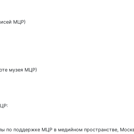
описей МЦР)
боте музея МЦР)
)
ЦР:
уппы по поддержке МЦР в медийном пространстве, Моск