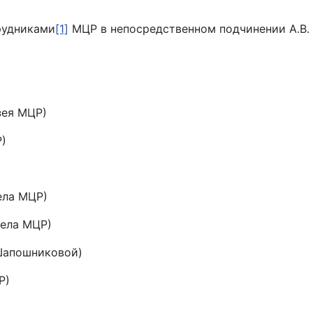
рудниками
[1]
МЦР в непосредственном подчинении А.В. 
зея МЦР)
Р)
ела МЦР)
дела МЦР)
.Шапошниковой)
Р)