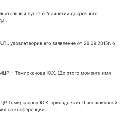
олнительный пункт о "принятии досрочного
а".
., удовлетворив его заявление от 28.09.2015г. о
 МЦР − Темирканова Ю.Х. (До этого момента имя
в МЦР Темирканова Ю.Х. принадлежит Шапошниковой
вия на конференции.