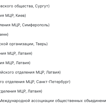
овского общества, Сургут)
ия МЦР, Киев)
еления МЦР, Симферополь)
линн)
ской организации, Тверь)
ния МЦР, Латвия)
ния МЦР, Латвия)
ийского отделения МЦР, Латвия)
ого отделения МЦР, Санкт-Петербург)
тделения МЦР, Латвия)
а Международной ассоциации общественных объединен