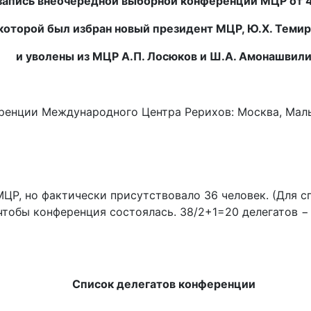
запись внеочередной выборной конференции МЦР от 4
 которой был избран новый президент МЦР, Ю.Х. Темир
и уволены из МЦР А.П. Лосюков и Ш.А. Амонашвил
енции Международного Центра Рерихов: Москва, Малый
ЦР, но фактически присутствовало 36 человек. (Для сп
чтобы конференция состоялась. 38/2+1=20 делегатов 
Список делегатов конференции