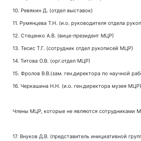
10. Ревякин Д. (отдел выставок)
11. Румянцева Т.Н. (и.о. руководителя отдела рук
12. Стеценко А.В. (вице-президент МЦР)
13. Тесис Т.Г. (сотрудник отдел рукописей МЦР)
14. Титова О.В. (орг.отдел МЦР)
15. Фролов В.В.(зам. ген.директора по научной ра
16. Черкашина Н.Н. (и.о. ген.директора музея МЦР
Члены МЦР, которые не являются сотрудниками М
17. Внуков Д.В. (представитель инициативной гр