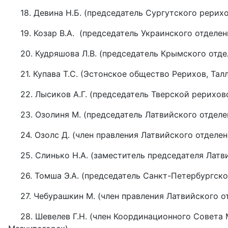
18. Девина Н.Б. (председатель Сургутского рерих
19. Козар В.А. (председатель Украинского отделен
20. Кудряшова Л.В. (председатель Крымского отд
21. Купава Т.С. (Эстонское общество Рерихов, Тал
22. Лысиков А.Г. (председатель Тверской рерихов
23. Озолиня М. (председатель Латвийского отделе
24. Озолс Д. (член правления Латвийского отделе
25. Слинько Н.А. (заместитель председателя Латв
26. Томша Э.А. (председатель Санкт-Петербургск
27. Чебурашкин М. (член правления Латвийского о
28. Шевелев Г.Н. (член Координационного Совет