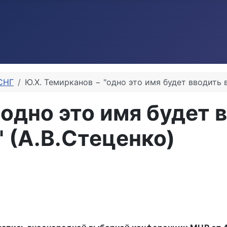
СНГ
Ю.Х. Темирканов − "одно это имя будет вводить в
одно это имя будет в
" (А.В.Стеценко)