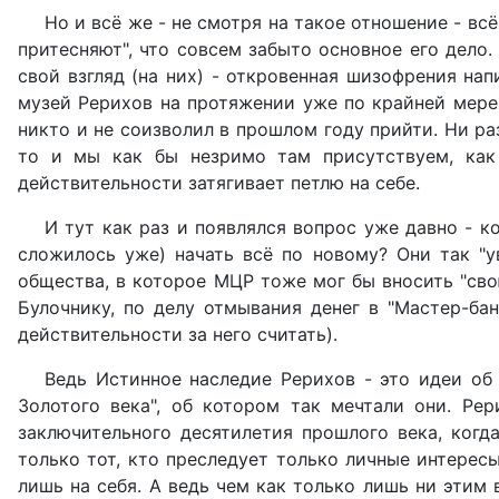
Но и всё же - не смотря на такое отношение - вс
притесняют", что совсем забыто основное его дело.
свой взгляд (на них) - откровенная шизофрения нап
музей Рерихов на протяжении уже по крайней мере н
никто и не соизволил в прошлом году прийти. Ни раз
то и мы как бы незримо там присутствуем, как 
действительности затягивает петлю на себе.
И тут как раз и появлялся вопрос уже давно - к
сложилось уже) начать всё по новому? Они так "у
общества, в которое МЦР тоже мог бы вносить "сво
Булочнику, по делу отмывания денег в "Мастер-бан
действительности за него считать).
Ведь Истинное наследие Рерихов - это идеи об 
Золотого века", об котором так мечтали они. Рер
заключительного десятилетия прошлого века, когд
только тот, кто преследует только личные интересы
лишь на себя. А ведь чем как только лишь ни этим 