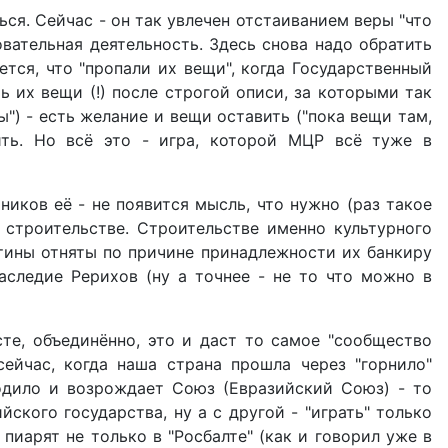
ься. Сейчас - он так увлечен отстаиванием веры "что
овательная деятельность. Здесь снова надо обратить
ется, что "пропали их вещи", когда Государственный
ь их вещи (!) после строгой описи, за которыми так
ы") - есть желание и вещи оставить ("пока вещи там,
ить. Но всё это - игра, которой МЦР всё туже в
ников её - не появится мысль, что нужно (раз такое
 строительстве. Строительстве именно культурного
ртины отняты по причине принадлежности их банкиру
наследие Рерихов (ну а точнее - не то что можно в
те, объединённо, это и даст то самое "сообщество
сейчас, когда наша страна прошла через "горнило"
родило и возрождает Союз (Евразийский Союз) - то
ского государства, ну а с другой - "играть" только
пиарят не только в "Росбалте" (как и говорил уже в