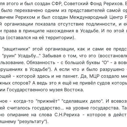
ля этого и был создан СФР, Советский Фонд Рерихов. 
" было перехвачено одним из представителей самой о
евичем Рерихом и был создан Международный Центр Ре
й организации показала отсутствие подлинности, и е
и права в принципе нахождения в Усадьбе. И по этой
а (оставался на её территории).
 "защитники" этой организации, как и сами ее предс
"руин" Усадьбу..." Забывая о том, что это (восстанов
льзование. Обязанность - с большой буквы "О" - а вов
азрушениях в Усадьбе"). А если что и было разрушен
щей - которой здесь и не пахнет. Да, МЦР создало мн
жных споров? А ведь это я ещё не привёл судов кото
нии Государственного музея Востока.
нное - когда-то "прижмёт" "сделавших дело". И всев
ей считалось государство... на уровне государства. Та
но опирание на слова С.Н.Рериха - которое в дейст
яшнему "результату").