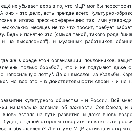
ё ещё не убывает вера в то, что МЦР мог бы перестроит
 А оно - это дело, есть прежде всего Культурно-образ
исана в итогах пресс-конференции: так, ими утвержда
ескольких месяцев не то что просит, требует забрат
у. Ведь и понятно это (смысл такой, такого рода "шиз
и не выселяемся"), и музейных работников обвин
огда же в среде этой организации, поклонников, защит
влечены только борьбой", что и не подумают даже о
ю непосильную лепту". Да он выселен из Усадьбы. Ка
ке". Но всё это - в действительности своей - и не 
развитии культурного общества - и России. Всё вмес
ихи изначально заявили об важности Сов.Союза, и 
а вновь встало на пути развития, и даже вновь воз
, будет, с одной стороны говорить об важности россий
всё и обусловлено? И вот уже МЦР активно и открыто 