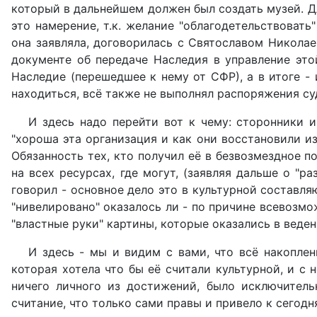
который в дальнейшем должен был создать музей. Д
это намерение, т.к. желание "облагодетельствовать
она заявляла, договорилась с Святославом Никола
документе об передаче Наследия в управление это
Наследие (перешедшее к нему от СФР), а в итоге - 
находиться, всё также не выполнял распоряжения суд
И здесь надо перейти вот к чему: сторонники и
"хороша эта организация и как они восстановили из 
Обязанность тех, кто получил её в безвозмездное по
на всех ресурсах, где могут, (заявляя дальше о "р
говорил - основное дело это в культурной составляю
"нивелировано" оказалось ли - по причине всевозмо
"властные руки" картины, которые оказались в веде
И здесь - мы и видим с вами, что всё накопле
которая хотела что бы её считали культурной, и с н
ничего личного из достижений, было исключитель
считание, что только сами правы и привело к сегодн