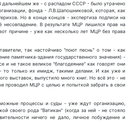
В дальнейшем же - с распадом СССР - было утрачено
рганизации, фонда - Л.В.Шапошниковой, которая, как
рихов. Но в конце концов - экспертиза подписи на
ё несовпадение. В результате МЦР лишился прав на
 вот причине - уже как несколько лет МЦР без права
тавители, так настойчиво "поют песнь" о том - как
ление памятника-здания государственного значения) -
се и не такое великое "благодеяние" как говорят они
о - то только их имидж, такими делами. И как уже и
ого выставок, выпустило много книг. Но всё это - не
рые проводил МЦР с целью и попыткой забрать в свои
озможные процессы и суды - уже ждут организацию,
кой своего рода "Ватикан" (когда за ней - не стояло
вительности ничего не дало, личное побуждение и