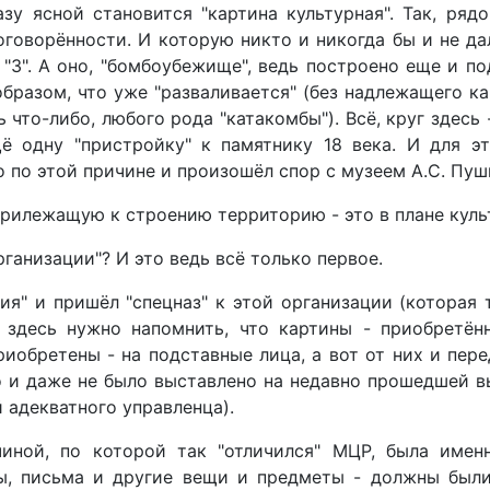
азу ясной становится "картина культурная". Так, ря
оговорённости. И которую никто и никогда бы и не да
"З". А оно, "бомбоубежище", ведь построено еще и по
бразом, что уже "разваливается" (без надлежащего кач
о-либо, любого рода "катакомбы"). Всё, круг здесь - 
ё одну "пристройку" к памятнику 18 века. И для эт
о по этой причине и произошёл спор с музеем А.С. Пуш
 прилежащую к строению территорию - это в плане кул
рганизации"? И это ведь всё только первое.
" и пришёл "спецназ" к этой организации (которая т
 здесь нужно напомнить, что картины - приобретённ
обретены - на подставные лица, а вот от них и пере
 и даже не было выставлено на недавно прошедшей в
 адекватного управленца).
ной, по которой так "отличился" МЦР, была имен
ны, письма и другие вещи и предметы - должны были