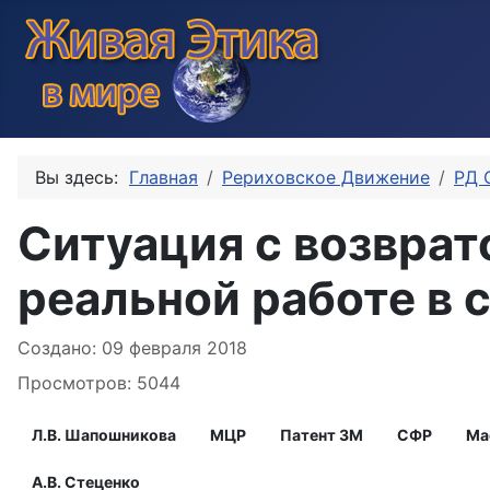
Вы здесь:
Главная
Рериховское Движение
РД 
Ситуация с возвра
реальной работе в 
Информация о материале
Создано: 09 февраля 2018
Просмотров: 5044
Л.В. Шапошникова
МЦР
Патент ЗМ
СФР
Ма
А.В. Стеценко