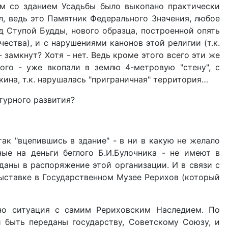
дом со зданием Усадьбы было выкопано практически
л, ведь это Памятник Федерального Значения, любое
д Ступой Будды, нового образца, построенной опять
ества), и с нарушениями канонов этой религии (т.к.
замкнут? Хотя - нет. Ведь кроме этого всего эти же
ого - уже вкопали в землю 4-метровую "стену", с
кина, т.к. нарушалась "приграничная" территория…
ьтурного развития?
ак "вцепившись в здание" - в ни в какую не желало
ые на деньги беглого Б.И.Булочника - не имеют в
даны в распоряжение этой организации. И в связи с
ыставке в Государственном Музее Рерихов (который
но ситуация с самим Рериховским Наследием. По
 быть переданы государству, Советскому Союзу, и