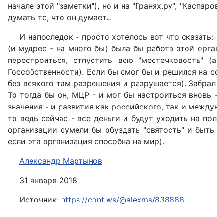
начале этой "заметки"), но и на "Гранях.ру", "Каспа
думать то, что он думает...
И напоследок - просто хотелось вот что сказать
(и мудрее - на много бы) была бы работа этой орга
перестроиться, отпустить всю "местечковость" 
Госсобственности). Если бы смог бы и решился на с
без всякого там разрешения и разрушается). Забрал
То тогда бы он, МЦР - и мог бы настроиться вновь 
значения - и развития как российского, так и между
то ведь сейчас - все деньги и будут уходить на по
организации сумели бы обуздать "святость" и быть
если эта организация способна на мир).
Александр Мартынов
31 января 2018
Источник:
https://cont.ws/@alexms/838888