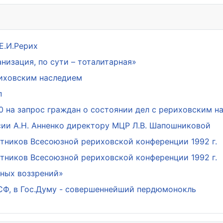
Е.И.Рерих
низация, по сути – тоталитарная»
риховским наследием
п
0 на запрос граждан о состоянии дел с рериховским 
ии А.Н. Анненко директору МЦР Л.В. Шапошниковой
стников Всесоюзной рериховской конференции 1992 г.
стников Всесоюзной рериховской конференции 1992 г.
ных воззрений»
 СФ, в Гос.Думу - совершеннейший пердюмонокль