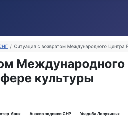
СНГ
Ситуация с возвратом Международного Центра Р
том Международного 
сфере культуры
стер-банк
Анализ подписи СНР
Усадьба Лопухиных