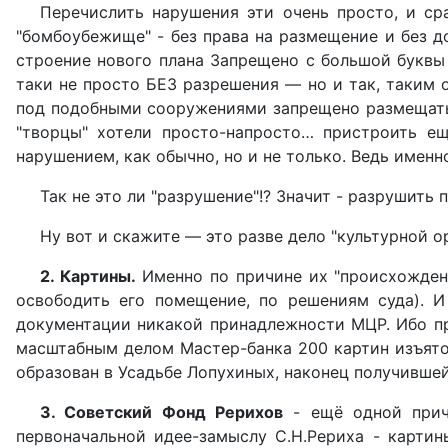
Перечислить нарушения эти очень просто, и ср
"бомбоубежище" - без права на размещение и без д
строение нового плана Запрещено с большой буквы 
таки не просто БЕЗ разрешения — но и так, таким о
под подобными сооружениями запрещено размещать чт
"творцы" хотели просто-напросто… пристроить ещ
нарушением, как обычно, но и не только. Ведь именн
Так не это ли "разрушение"!? Значит - разрушить
Ну вот и скажите — это разве дело "культурной о
2. Картины.
Именно по причине их "происхождения
освободить его помещение, по решениям суда). И
документации никакой принадлежности МЦР. Ибо при
масштабным делом Мастер-банка 200 картин изъято
образован в Усадьбе Лопухиных, наконец получившей
3. Советский Фонд Рерихов
- ещё одной причи
первоначальной идее-замыслу С.Н.Рериха - карти