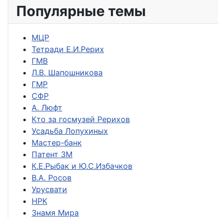
Популярные темы
МЦР
Тетради Е.И.Рерих
ГМВ
Л.В. Шапошникова
ГМР
СФР
А. Люфт
Кто за госмузей Рерихов
Усадьба Лопухиных
Мастер-банк
Патент ЗМ
К.Е.Рыбак и Ю.С.Избачков
В.А. Росов
Урусвати
НРК
Знамя Мира