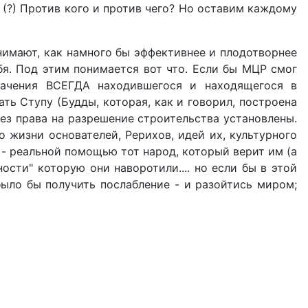
ия (?) Против кого и против чего? Но оставим каждому
онимают, как намного бы эффективнее и плодотворнее
ебя. Под этим понимается вот что. Если бы МЦР смог
значения ВСЕГДА находившегося и находящегося в
ть Ступу (Будды, которая, как и говорил, построена
без права на разрешение строительства установлены.
о жизни основателей, Рерихов, идей их, культурного
ь - реальной помощью тот народ, который верит им (а
ости" которую они наворотили.... но если бы в этой
было бы получить послабление - и разойтись миром;