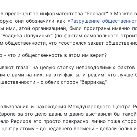
в пресс-центре информагентства "Росбалт" в Москве 
орую они обозначили как «
Разрушение общественног
уды ими, этой организацией, были проиграны именно 
 "Усадьба Лопухиных" (по фактам самовольного строи
м общественности, что «состоялся захват общественно
то - что и общественность в этом им верит?
рывают глаза" на целую стопку непреодолимых фактов
им с вами на них, на эти факты, и решим: что лучше 
щественности - с обеих сторон "баррикад".
ользования и нахождения Международного Центра Ре
Европе за это дело давным давно выставили бы такой 
дело Рерихов это просто прекрасно, лично тоже сторо
 центру этому - до недавнего времени - делали больши