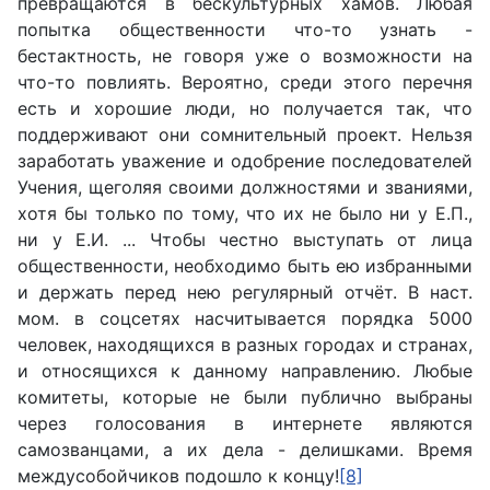
превращаются в бескультурных хамов. Любая
попытка общественности что-то узнать -
бестактность, не говоря уже о возможности на
что-то повлиять. Вероятно, среди этого перечня
есть и хорошие люди, но получается так, что
поддерживают они сомнительный проект. Нельзя
заработать уважение и одобрение последователей
Учения, щеголяя своими должностями и званиями,
хотя бы только по тому, что их не было ни у Е.П.,
ни у Е.И. ... Чтобы честно выступать от лица
общественности, необходимо быть ею избранными
и держать перед нею регулярный отчёт. В наст.
мом. в соцсетях насчитывается порядка 5000
человек, находящихся в разных городах и странах,
и относящихся к данному направлению. Любые
комитеты, которые не были публично выбраны
через голосования в интернете являются
самозванцами, а их дела - делишками. Время
междусобойчиков подошло к концу!
[8]