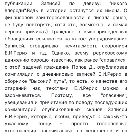
публикации Записей по девизу: "никого
впереди".Ведь в истории останутся их имена. О
финансовой заинтересованности я писала ранее,
не буду повторять, хотя это, возможно, и самая
первая причина.:) Граждане в вышеприведенных
обращениях ссылаются на какое упорядочивание
Записей, оговаривают нечитаемость скорописи
Е.И.Рерих и т.д. Однако, всему рериховскому
движению хорошо известно, как ранее "справился"
с этой задачей гражданин Попов Д., опубликовав
компиляции с дневниковых записей Е.И.Рерих в
сборнике "Высокий путь", то есть, о качестве его
стараний над текстами Е.И.Рерих можно и
засомневаться. Поэтому, все "опасения",
увещевания и причитания по поводу последующих
комментарий опубликованных сканов Записей
Е.И.Рерих, которые, якобы, приведут к какому-то
ужасному концу - просто голословные
утверждения, рассчитанные на легковеров и на