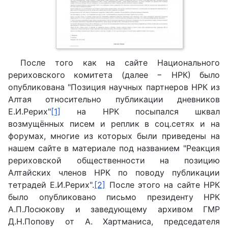
После того как на сайте Национального
рериховского комитета (далее − НРК) было
опубликована "Позиция научных партнеров НРК из
Алтая относительно публикации дневников
Е.И.Рерих"
[1]
на НРК посыпался шквал
возмущённых писем и реплик в соц.сетях и на
форумах, многие из которых были приведены на
нашем сайте в материале под названием "Реакция
рериховской общественности на позицию
Алтайских членов НРК по поводу публикации
тетрадей Е.И.Рерих".
[2]
После этого на сайте НРК
было опубликовано письмо президенту НРК
А.П.Лосюкову и заведующему архивом ГМР
Д.Н.Попову от А. Хартманиса, председателя