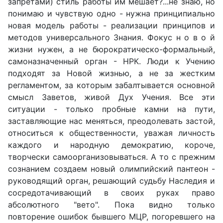
запретами) стиль работы им мешает?...не знаю, но
понимаю и чувствую одно - нужна принципиально
новая модель работы - реализации принципов и
методов универсального Знания. Фокус н о в о й
жизни нужен, а не бюрократическо-формальный,
самоназначенный орган - НРК. Люди к Учению
подходят за Новой жизнью, а не за жестким
регламентом, за которым забалтывается основной
смысл Заветов, живой Дух Учения. Все эти
ситуации - только пробные камни на пути,
заставляющие нас меняться, преодолевать застой,
относиться к общественности, уважая личность
каждого и народную демократию, короче,
творчески самоорганизовываться. А то с прежним
сознанием создаем новый олимпийский пантеон -
руководящий орган, решающий судьбу Наследия и
сосредотачивающий в своих руках право
абсолютного "вето". Пока видно только
повторение ошибок бывшего МЦР, погоревшего на