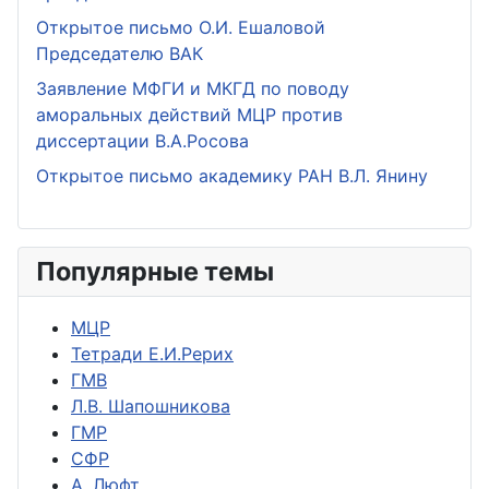
Открытое письмо О.И. Ешаловой
Председателю ВАК
Заявление МФГИ и МКГД по поводу
аморальных действий МЦР против
диссертации В.А.Росова
Открытое письмо академику РАН В.Л. Янину
Популярные темы
МЦР
Тетради Е.И.Рерих
ГМВ
Л.В. Шапошникова
ГМР
СФР
А. Люфт