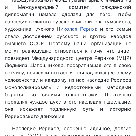
и Международный комитет гражданской
дипломатии немало сделали для того, чтобы
наследие великого русского мыслителя-гуманиста,
художника, ученого
Николая Рериха
и его семьи
стало достоянием русского и других народов
бывшего СССР. Поэтому наши организации не
могут равнодушно относиться к тому, что вице-
президент Международного центра Рерихов (МЦР)
Людмила Шапошникова, превратившая его в свою
вотчину, всячески пытается принадлежащее всему
человечеству и каждому из нас наследие Рерихов
монополизировать и недостойными методами
борется со своими оппонентами. Постоянно
проявляя чуждое духу этого наследия тщеславие,
она искажает подлинную суть и историю
Рериховского движения.
Наследие Рерихов, особенно идейное, долгие
годы в СССР было фактически под запретом.