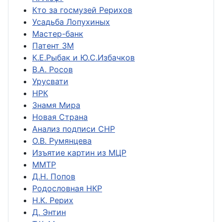
Кто за госмузей Рерихов
Усадьба Лопухиных
Мастер-банк
Патент ЗМ
К.Е.Рыбак и Ю.С.Избачков
В.А. Росов
Урусвати
НРК
Знамя Мира
Новая Страна
Анализ подписи СНР
О.В. Румянцева
Изъятие картин из МЦР
ММТР
Д.Н. Попов
Родословная НКР
Н.К. Рерих
Д. Энтин