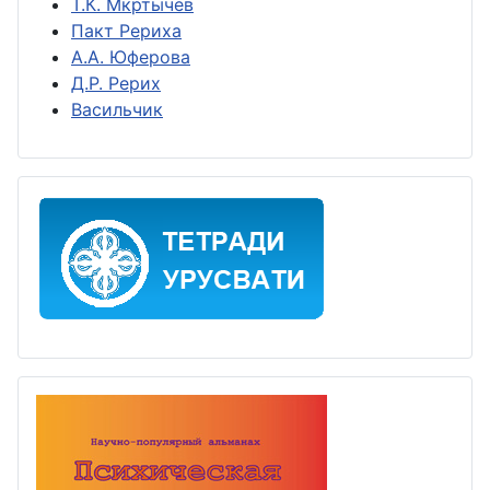
Т.К. Мкртычев
Пакт Рериха
А.А. Юферова
Д.Р. Рерих
Васильчик