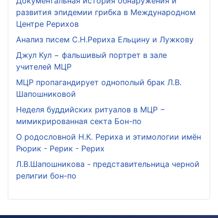
Документальная история обнаружения и
развития эпидемии грибка в Международном
Центре Рерихов
Анализ писем С.Н.Рериха Ельцину и Лужкову
Джул Кул − фальшивый портрет в зале
учителей МЦР
МЦР пропагандирует однополый брак Л.В.
Шапошниковой
Неделя буддийских ритуалов в МЦР −
мимикрированная секта Бон-по
О родословной Н.К. Рериха и этимологии имён
Рюрик - Рерик - Рерих
Л.В.Шапошникова - представительница черной
религии бон-по