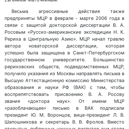
Весьма агрессивные действия также
предприняты МЦР в феврале - марте 2006 года в
связи с защитой докторской диссертации В. А.
Росовым «Русско-американские экспедиции Н. К.
Рериха в Центральную Азию». МЦР начал травлю
автора новаторской диссертации, которая
успешно была защищена в Санкт-Петербургском
государственном университете. Большинство
рериховских обществ, подведомственных МЦР,
получило указания из Москвы направлять письма в
Высшую Аттестационную комиссию Министерства
образования и науки РФ (ВАК) с тем, чтобы
воспрепятствовать присвоению В. А. Росову
звания «доктора наук». От имени МЦР
«разоблачающее» письмо в ВАК подписали
президент Ю. М. Воронцов, вице-президент Л. В.
Шапошникова и секретарь В. В. Фролов. Вместо
открытых, публичных научных диспутов они стали