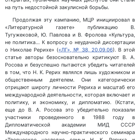
на путь недостойной закулисной борьбы.
Продолжая эту кампанию, МЦР инициировал в
«Литературной газете» публикацию В.
Тугужековой, Ю. Павлова и В. Фролова «Культура,
не политика… К вопросу о неудачной диссертации
о Николае Рерихе» (
«ЛГ», № 38, 20.09.06
). В этой
статье авторы безосновательно критикуют В. А.
Росова и безуспешно пытаются убедить читателей
в том, что Н. К. Рерих являлся лишь художником и
общественным деятелем. Они категорически
отрицают широту личности Рериха и масштаб его
международной деятельности, которая включает и
политику, и экономику, и дипломатию. (Кстати,
еще до В. А. Росова это убедительно показали
участники проведенного в 1988 году в
Дипломатической академии МИД СССР
Международного научно-практического семинара
«Творческое наследие семьи Н. К. Рериха и