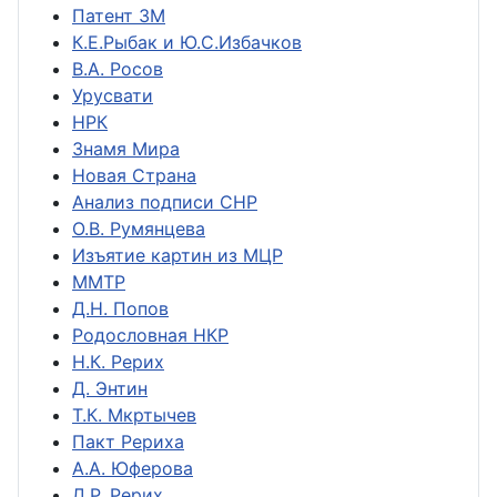
Патент ЗМ
К.Е.Рыбак и Ю.С.Избачков
В.А. Росов
Урусвати
НРК
Знамя Мира
Новая Страна
Анализ подписи СНР
О.В. Румянцева
Изъятие картин из МЦР
ММТР
Д.Н. Попов
Родословная НКР
Н.К. Рерих
Д. Энтин
Т.К. Мкртычев
Пакт Рериха
А.А. Юферова
Д.Р. Рерих