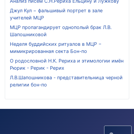
Анализ писем С.Н.Рериха Ельцину и Лужкову
Джул Кул − фальшивый портрет в зале
учителей МЦР
МЦР пропагандирует однополый брак Л.В.
Шапошниковой
Неделя буддийских ритуалов в МЦР −
мимикрированная секта Бон-по
О родословной Н.К. Рериха и этимологии имён
Рюрик - Рерик - Рерих
Л.В.Шапошникова - представительница черной
религии бон-по