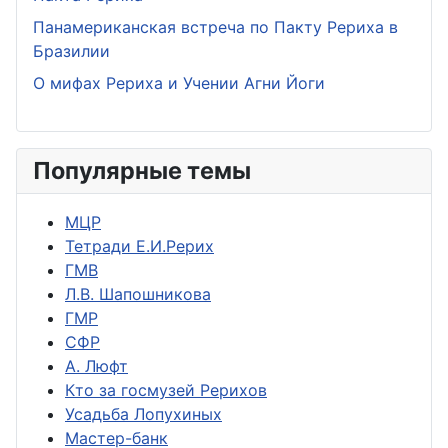
Панамериканская встреча по Пакту Рериха в
Бразилии
О мифах Рериха и Учении Агни Йоги
Популярные темы
МЦР
Тетради Е.И.Рерих
ГМВ
Л.В. Шапошникова
ГМР
СФР
А. Люфт
Кто за госмузей Рерихов
Усадьба Лопухиных
Мастер-банк