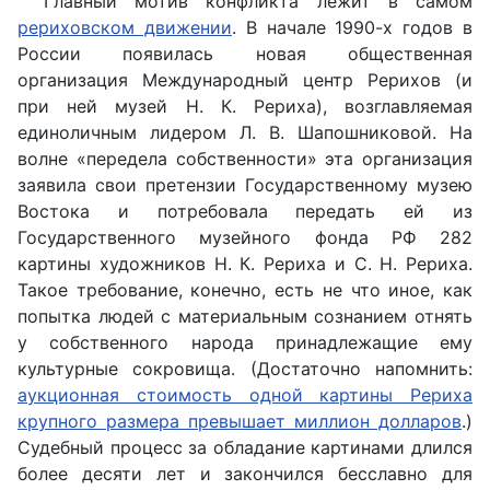
Главный мотив конфликта лежит в самом
рериховском движении
. В начале 1990-х годов в
России появилась новая общественная
организация Международный центр Рерихов (и
при ней музей Н. К. Рериха), возглавляемая
единоличным лидером Л. В. Шапошниковой. На
волне «передела собственности» эта организация
заявила свои претензии Государственному музею
Востока и потребовала передать ей из
Государственного музейного фонда РФ 282
картины художников Н. К. Рериха и С. Н. Рериха.
Такое требование, конечно, есть не что иное, как
попытка людей с материальным сознанием отнять
у собственного народа принадлежащие ему
культурные сокровища. (Достаточно напомнить:
аукционная стоимость одной картины Рериха
крупного размера превышает миллион долларов
.)
Судебный процесс за обладание картинами длился
более десяти лет и закончился бесславно для