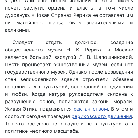
у дел. Они ещё полны желаний и хотят иметь
почёт, заслуги, ордена и власть, в том числе
духовную. «Новая Страна» Рериха не оставляет им
ни малейшего шанса быть значительными и
великими.
Следует отдать должное: создание
общественного музея Н. К. Рериха в Москве
является большой заслугой Л. В. Шапошниковой.
Пусть процветает общественный музей, если нет
государственного музея. Однако после возведения
стен великолепного здания строители обязаны
наполнить его культурой, основанной на единении
и любви. Когда натура руководителя склонна к
разрушению основ, попираются законы морали.
Живая Этика подменяется
сектантством
. В этом и
состоит сегодня трагедия
рериховского движения
.
Так что всё дело не в науке и не в культуре, а в
политике местного масштаба.