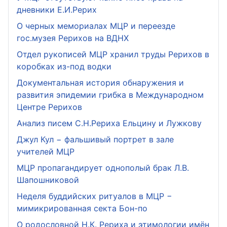
дневники Е.И.Рерих
О черных мемориалах МЦР и переезде
гос.музея Рерихов на ВДНХ
Отдел рукописей МЦР хранил труды Рерихов в
коробках из-под водки
Документальная история обнаружения и
развития эпидемии грибка в Международном
Центре Рерихов
Анализ писем С.Н.Рериха Ельцину и Лужкову
Джул Кул − фальшивый портрет в зале
учителей МЦР
МЦР пропагандирует однополый брак Л.В.
Шапошниковой
Неделя буддийских ритуалов в МЦР −
мимикрированная секта Бон-по
О родословной Н.К. Рериха и этимологии имён