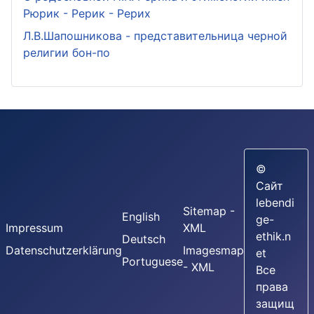
Рюрик - Рерик - Рерих
Л.В.Шапошникова - представительница черной
религии бон-по
©
Сайт
lebendi
Sitemap -
English
ge-
Impressum
XML
ethik.n
Deutsch
Datenschutzerklärung
Imagesmap
et
Portuguese
- XML
Все
права
защищ