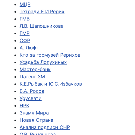
МЦР
Тетради Е.И.Рерих
ГМВ
Л.В. Шапошникова
ГМР
СФР
А. Люфт
Кто за госмузей Рерихов
Усадьба Лопухиных
Мастер-банк
Патент ЗМ
К.Е.Рыбак и Ю.С.Избачков
В.А. Росов
Урусвати
НРК
Знамя Мира
Новая Страна
Анализ подписи СНР
О.В. Румянцева