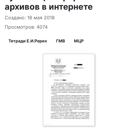
архивов в интернете
Информация о материале
Создано: 18 мая 2018
Просмотров: 4074
Тетради Е.И.Рерих
ГМВ
МЦР