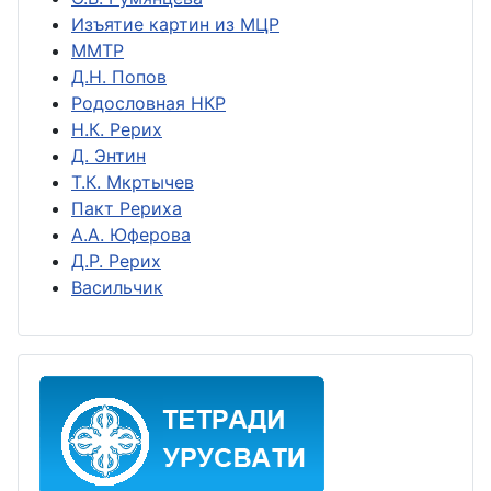
Изъятие картин из МЦР
ММТР
Д.Н. Попов
Родословная НКР
Н.К. Рерих
Д. Энтин
Т.К. Мкртычев
Пакт Рериха
А.А. Юферова
Д.Р. Рерих
Васильчик