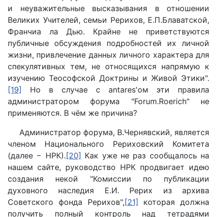
и неуважительные высказывания в отношении
Великих Учителей, семьи Рерихов, Е.П.Блаватской,
Франчиа ла Дью. Крайне не приветствуются
публичные обсуждения подробностей их личной
жизни, привлечение данных личного характера для
спекулятивных тем, не относящихся напрямую к
изучению Теософской Доктрины и Живой Этики".
[19]
Но в случае с antares'ом эти правила
администратором форума "Forum.Roerich" не
применяются. В чём же причина?
Администратор форума, В.Чернявский, является
членом Национального Рериховский Комитета
(далее − НРК).
[20]
Как уже не раз сообщалось на
нашем сайте, руководство НРК продвигает идею
создания некой "Комиссии по публикации
духовного наследия Е.И. Рерих из архива
Советского фонда Рерихов",
[21]
которая должна
получить полный контроль над тетрадями