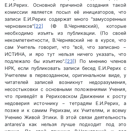
Е.И.Рерих. Основной причиной создания такой
комиссии является посыл её инициаторов, что
записи Е.И.Рерих содержат много "замусоренных
черновиков"
[22]
(© В.Чернявский), которые
необходимо изъять из публикации. (По своей
некомпетентности, В.Чернявский не в курсе, что
сам Учитель говорит, что "всё, что записано −
ИСТИНА, и яро тут нельзя ничего указать, что
подлежало бы изъятию".
[23]
) По мнению членов
НРК, если публиковать записи бесед Е.И.Рерих с
Учителем в первозданном, оригинальном виде, у
читателей записей возникнут недоразумения,
несостыковки с основными положениями Учения,
что приведёт в Рериховском Движении к росту
недоверия источнику − тетрадям Е.И.Рерих, а
позже и к самим Рерихам, их Учителям, и всему
Учению Живой Этики. В этой связи деятельность
antares'а как нельзя лучше подходит под это