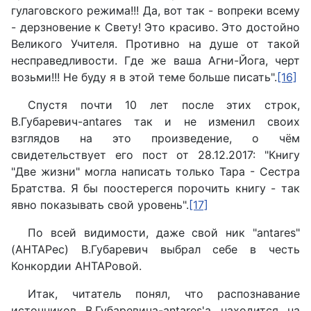
гулаговского режима!!! Да, вот так - вопреки всему
- дерзновение к Свету! Это красиво. Это достойно
Великого Учителя. Противно на душе от такой
несправедливости. Где же ваша Агни-Йога, черт
возьми!!! Не буду я в этой теме больше писать".
[16]
Спустя почти 10 лет после этих строк,
В.Губаревич-antares так и не изменил своих
взглядов на это произведение, о чём
свидетельствует его пост от 28.12.2017: "Книгу
"Две жизни" могла написать только Тара - Сестра
Братства. Я бы поостерегся порочить книгу - так
явно показывать свой уровень".
[17]
По всей видимости, даже свой ник "antares"
(АНТАРес) В.Губаревич выбрал себе в честь
Конкордии АНТАРовой.
Итак, читатель понял, что распознавание
источников В.Губаревича-antares'
a
находится на