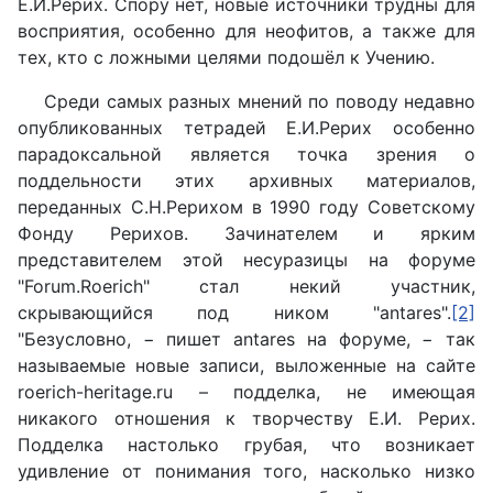
Е.И.Рерих. Спору нет, новые источники трудны для
восприятия, особенно для неофитов, а также для
тех, кто с ложными целями подошёл к Учению.
Среди самых разных мнений по поводу недавно
опубликованных тетрадей Е.И.Рерих особенно
парадоксальной является точка зрения о
поддельности этих архивных материалов,
переданных С.Н.Рерихом в 1990 году Советскому
Фонду Рерихов. Зачинателем и ярким
представителем этой несуразицы на форуме
"Forum.Roerich" стал некий участник,
скрывающийся под ником "antares".
[2]
"Безусловно, − пишет antares на форуме, − так
называемые новые записи, выложенные на сайте
roerich-heritage.ru – подделка, не имеющая
никакого отношения к творчеству Е.И. Рерих.
Подделка настолько грубая, что возникает
удивление от понимания того, насколько низко