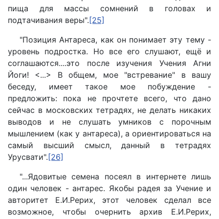
пища для массы сомнений в головах и
подтачивания веры".
[25]
"Позиция Антареса, как он понимает эту тему -
уровень подростка. Но все его слушают, ещё и
соглашаются....это после изучения Учения Агни
Йоги! <...> В общем, мое "встревание" в вашу
беседу, имеет такое мое побуждение -
предложить: пока не прочтете всего, что дано
сейчас в московских тетрадях, не делать никаких
выводов и не слушать умников с порочным
мышлением (как у антареса), а ориентироваться на
самый высший смысл, данный в тетрадях
Урусвати".
[26]
"...Ядовитые семена посеял в интернете лишь
один человек - антарес. Якобы радея за Учение и
авторитет Е.И.Рерих, этот человек сделал все
возможное, чтобы очернить архив Е.И.Рерих,