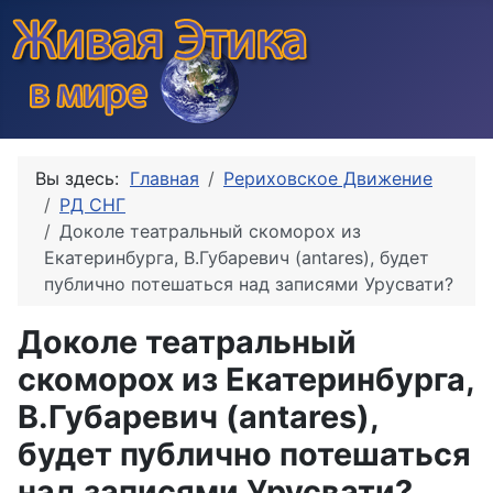
Вы здесь:
Главная
Рериховское Движение
РД СНГ
Доколе театральный скоморох из
Екатеринбурга, В.Губаревич (antares), будет
публично потешаться над записями Урусвати?
Доколе театральный
скоморох из Екатеринбурга,
В.Губаревич (antares),
будет публично потешаться
над записями Урусвати?