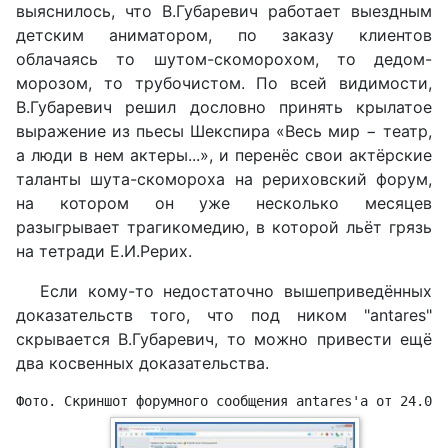
выяснилось, что В.Губаревич работает выездным
детским аниматором, по заказу клиентов
облачаясь то шутом-скоморохом, то дедом-
морозом, то трубочистом. По всей видимости,
В.Губаревич решил дословно принять крылатое
выражение из пьесы Шекспира «Весь мир − театр,
а люди в нем актеры...», и перенёс свои актёрские
таланты шута-скомороха на рериховский форум,
на котором он уже несколько месяцев
разыгрывает трагикомедию, в которой льёт грязь
на тетради Е.И.Рерих.
Если кому-то недостаточно вышеприведённых
доказательств того, что под ником "antares"
скрывается В.Губаревич, то можно привести ещё
два косвенных доказательства.
Фото. Скриншот форумного сообщения antares'a от 24.09.