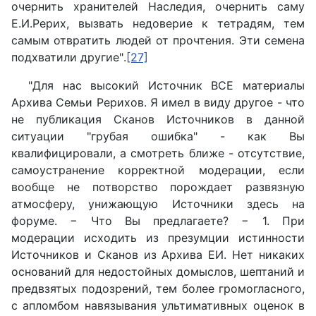
очернить хранителей Наследия, очернить саму
Е.И.Рерих, вызвать недоверие к тетрадям, тем
самым отвратить людей от прочтения.
Эти семена
подхватили другие
"
.
[27]
"Для нас высокий Источник ВСЕ материалы
Архива Семьи Рерихов. Я имел в виду другое - что
не публикация Сканов Источников в данной
ситуации "грубая ошибка" - как Вы
квалифицировали, а смотреть ближе - отсутствие,
самоустранение корректной модерации, если
вообще не потворство порождает развязную
атмосферу, унижающую Источники здесь на
форуме. − Что Вы предлагаете? − 1. При
модерации исходить из презумции истинности
Источников и Сканов из Архива ЕИ. Нет никаких
оснований для недостойных домыслов, шептаний и
предвзятых подозрений, тем более громогласного,
с апломбом навязывания ультимативных оценок в