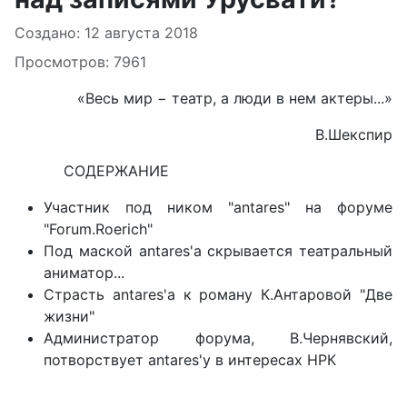
Информация о материале
Создано: 12 августа 2018
Просмотров: 7961
«Весь мир − театр, а люди в нем актеры...»
В.Шекспир
СОДЕРЖАНИЕ
Участник под ником "antares" на форуме
"Forum.Roerich"
Под маской antares'a скрывается театральный
аниматор...
Страсть antares'a к роману К.Антаровой "Две
жизни"
Администратор форума, В.Чернявский,
потворствует antares'у в интересах НРК