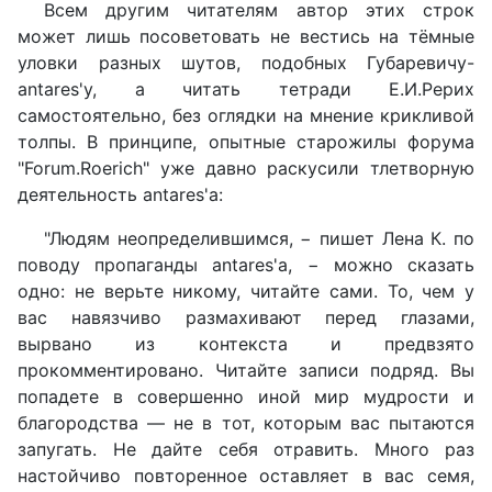
Всем другим читателям автор этих строк
может лишь посоветовать не вестись на тёмные
уловки разных шутов, подобных Губаревичу-
antares'у, а читать тетради Е.И.Рерих
самостоятельно, без оглядки на мнение крикливой
толпы. В принципе, опытные старожилы форума
"Forum.Roerich" уже давно раскусили тлетворную
деятельность antares'а:
"Людям неопределившимся, − пишет Лена К. по
поводу пропаганды antares'а, − можно сказать
одно: не верьте никому, читайте сами. То, чем у
вас навязчиво размахивают перед глазами,
вырвано из контекста и предвзято
прокомментировано. Читайте записи подряд. Вы
попадете в совершенно иной мир мудрости и
благородства — не в тот, которым вас пытаются
запугать. Не дайте себя отравить. Много раз
настойчиво повторенное оставляет в вас семя,