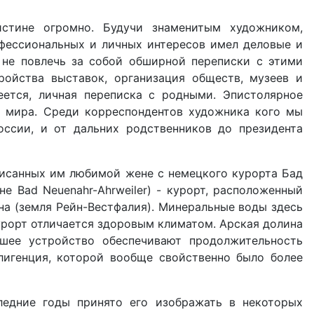
истине огромно. Будучи знаменитым художником,
рофессиональных и личных интересов имел деловые и
 не повлечь за собой обширной переписки с этими
ойства выставок, организация обществ, музеев и
меется, личная переписка с родными. Эпистолярное
го мира. Среди корреспондентов художника кого мы
оссии, и от дальних родственников до президента
аписанных им любимой жене с немецкого курорта Бад
не Bad Neuenahr-Ahrweiler) - курорт, расположенный
йна (земля Рейн-Вестфалия). Минеральные воды здесь
Курорт отличается здоровым климатом. Арская долина
шее устройство обеспечивают продолжительность
лигенция, которой вообще свойственно было более
ледние годы принято его изображать в некоторых