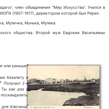
дагог; член объединения "Мир Искусства". Учился в
 ИОПХ (1907-1917), директором которой был Рерих.
а, Муличка, Мунька, Мулека.
ического общества. Второй муж Евдокии Васильевны
бе или раньше?
ьмо Казалету и
4
Получил 2-е
 Ты как раз в
 поскандалить.
7
ь для Ключина