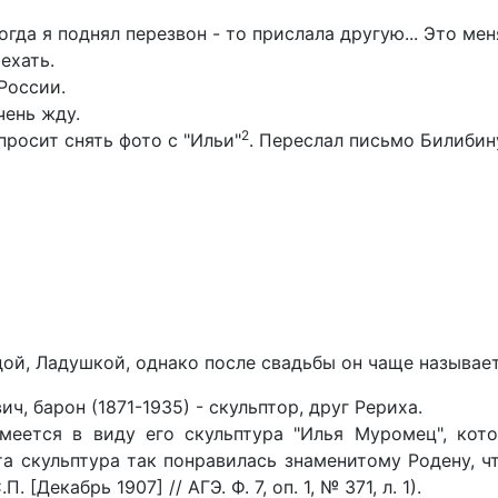
гда я поднял перезвон - то прислала другую... Это ме
ехать.
России.
чень жду.
2
просит снять фото с "Ильи"
. Переслал письмо Билибин
дой, Ладушкой, однако после свадьбы он чаще называет
ч, барон (1871-1935) - скульптор, друг Рериха.
Имеется в виду его скульптура "Илья Муромец", кот
та скульптура так понравилась знаменитому Родену, ч
[Декабрь 1907] // АГЭ. Ф. 7, оп. 1, № 371, л. 1).