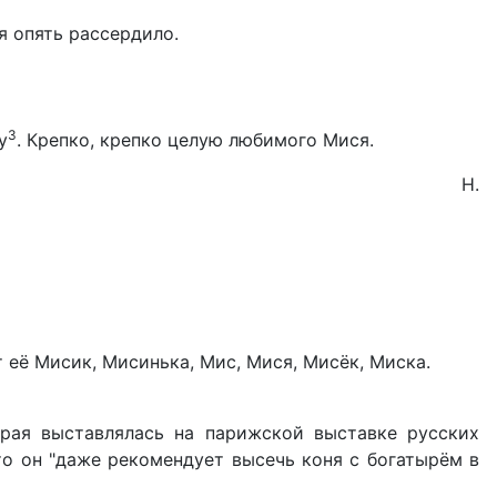
ня опять рассердило.
3
у
. Крепко, крепко целую любимого Мися.
Н.
 её Мисик, Мисинька, Мис, Мися, Мисёк, Миска.
орая выставлялась на парижской выставке русских
то он "даже рекомендует высечь коня с богатырём в