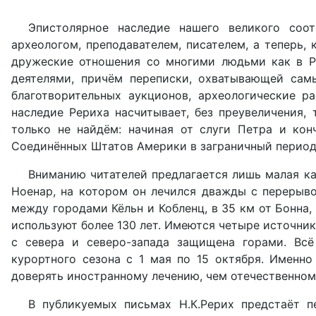
Эпистолярное наследие нашего великого соот
археологом, преподавателем, писателем, а теперь,
дружеские отношения со многими людьми как в Ро
деятелями, причём переписки, охватывающей сам
благотворительных аукционов, археологические ра
наследие Рериха насчитывает, без преувеличения,
только не найдём: начиная от слуги Петра и кон
Соединённых Штатов Америки в заграничный период
Вниманию читателей предлагается лишь малая ка
Ноенар, на котором он лечился дважды с перерывом 
между городами Кёльн и Кобленц, в 35 км от Бонна,
используют более 130 лет. Имеются четыре источник
с севера и северо-запада защищена горами. Вс
курортного сезона с 1 мая по 15 октября. Именн
доверять иностранному лечению, чем отечественном
В публикуемых письмах Н.К.Рерих предстаёт п