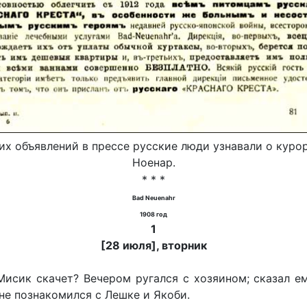
их объявлений в прессе русские люди узнавали о куро
Ноенар.
* * *
Bad Neuenahr
1908 год
1
[28 июля], вторник
исик скачет? Вечером ругался с хозяином; сказал ему
нне познакомился с Лешке и Якоби.