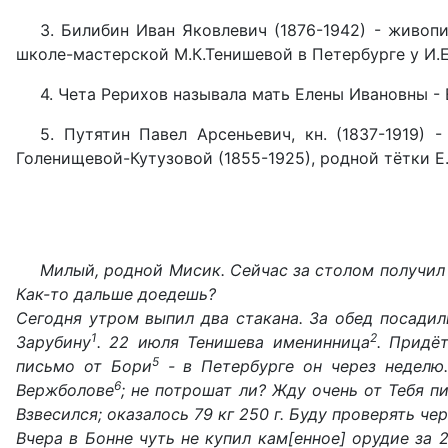
3. Билибин Иван Яковлевич (1876-1942) - живопи
школе-мастерской М.К.Тенишевой в Петербурге у И.Е
4. Чета Рерихов называла мать Елены Ивановны - 
5. Путятин Павел Арсеньевич, кн. (1837-1919)
Голенищевой-Кутузовой (1855-1925), родной тётки Е
Милый, родной Мисик. Сейчас за столом получил 
Как-то дальше доедешь?
Сегодня утром выпил два стакана. За обед посадил
1
2
Зарубину
. 22 июля Тенишева именинница
. Придё
5
письмо от Бори
- в Петербурге он через неделю.
6
Вержболове
; не потрошат ли? Жду очень от Тебя п
Взвесился; оказалось 79 кг 250 г. Буду проверять че
Вчера в Бонне чуть не купил кам[енное] орудие за 2