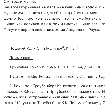
Смотрели музей.
Вечером горничная не дала мне кувшина с водой, и ко
Ну, примусь за лечение, чтобы скорей из сих мест вы
Целую Тебя крепко и завидую, что Ты уже близко от 
Пиши, как доехала. Как Юрик и Светка. Пиши всё - о
Получил пересланное письмо из Лондона от Рауша - 
4
5
Поцелуй Ю., и С., и Муличку
. Князя
.
Примечания
Архивный номер письма: ОР ГТГ. Ф. 44, д. 409, л. 1
1. До женитьбы Рерих называл Елену Ивановну Ла
2. Рауш фон Траубенберг Константин Константинови
Письмо К.К.Рауша фон Траубенберга неизвестно. 
художников, устроенной княгиней М.К.Тенишевой. Э
скале" (Рауш фон Траубенберг К.К. Письмо Яремичу С.П. 