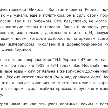
ечественника Николая Константиновича Рериха по
 как мы узнали, ещё и политиком, он в силу своих п
ссии, так и за рубежом. Это, безусловно, не могло
ые широкие сферы интересов. Здесь и вопросы устр
скопки, издательская деятельность и т. п. И, разу
 тысячи писем, которые разбросаны по архивам все
чая императором Николаем II в дореволюционной Р
 жизни Рерихов.
пля в "эпистолярном море" Н.К.Рериха - 47 писем, н
в три года - в 1908 и 1911 годах. Bad Neuenahr (ны
 в часе езды к югу от Кёльна в живописной долине Ре
а щёлочно-углекислых вод (84 м над уровнем моря). 
ё это, а также живописное местоположение и хоро
о в это время сюда любила приезжать русская интел
у.
еред нами не как глянцевая картинка, каким в пос