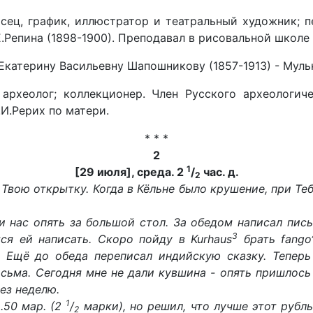
сец, график, иллюстратор и театральный художник; пе
.Репина (1898-1900). Преподавал в рисовальной школе
Екатерину Васильевну Шапошникову (1857-1913) - Мульк
 - археолог; коллекционер. Член Русского археолог
.И.Рерих по матери.
* * *
2
1
[29 июля], среда. 2
/
час. д.
2
Твою открытку. Когда в Кёльне было крушение, при Те
и нас опять за большой стол. За обедом написал пис
3
тся ей написать. Скоро пойду в Kurhaus
брать fango
 Ещё до обеда переписал индийскую сказку. Теперь
исьма. Сегодня мне не дали кувшина - опять пришлось
рез неделю.
1
.50 мар. (2
/
марки), но решил, что лучше этот рубл
2