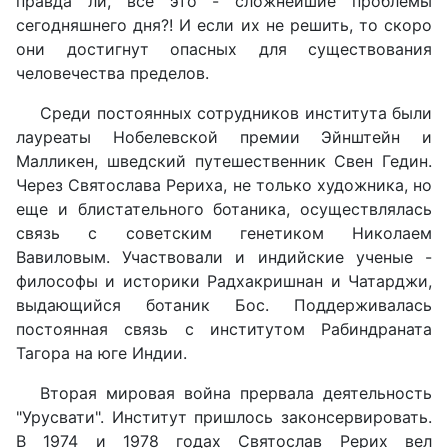
правда ли, всё это - сложнейшие проблемы
сегодняшнего дня?! И если их не решить, то скоро
они достигнут опасных для существования
человечества пределов.
Среди постоянных сотрудников института были
лауреаты Нобелевской премии Эйнштейн и
Малликен, шведский путешественник Свен Гедин.
Через Святослава Рериха, не только художника, но
еще и блистательного ботаника, осуществлялась
связь с советским генетиком Николаем
Вавиловым. Участвовали и индийские ученые -
философы и историки Радхакришнан и Чатарджи,
выдающийся ботаник Бос. Поддерживалась
постоянная связь с институтом Рабиндраната
Тагора на юге Индии.
Вторая мировая война прервала деятельность
"Урусвати". Институт пришлось законсервировать.
В 1974 и 1978 годах Святослав Рерих вел