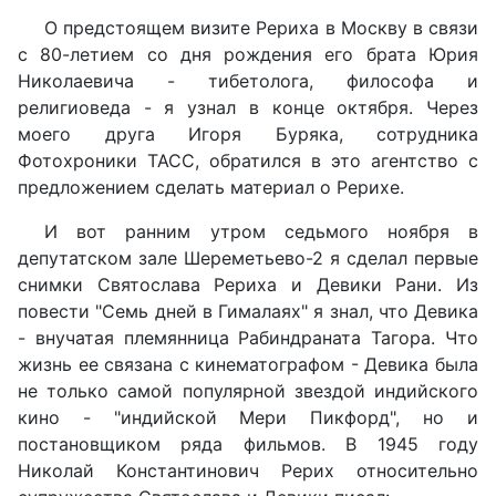
О предстоящем визите Рериха в Москву в связи
с 80-летием со дня рождения его брата Юрия
Николаевича - тибетолога, философа и
религиоведа - я узнал в конце октября. Через
моего друга Игоря Буряка, сотрудника
Фотохроники ТАСС, обратился в это агентство с
предложением сделать материал о Рерихе.
И вот ранним утром седьмого ноября в
депутатском зале Шереметьево-2 я сделал первые
снимки Святослава Рериха и Девики Рани. Из
повести "Семь дней в Гималаях" я знал, что Девика
- внучатая племянница Рабиндраната Тагора. Что
жизнь ее связана с кинематографом - Девика была
не только самой популярной звездой индийского
кино - "индийской Мери Пикфорд", но и
постановщиком ряда фильмов. В 1945 году
Николай Константинович Рерих относительно