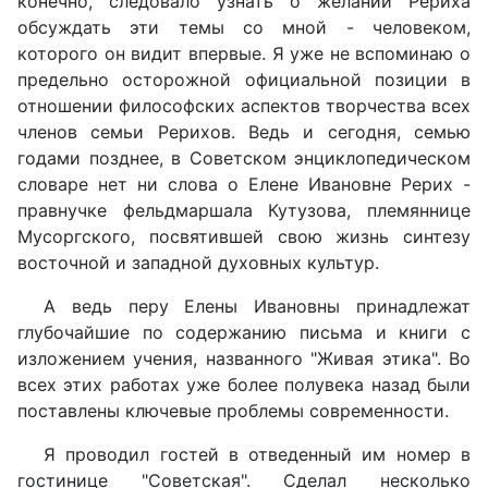
конечно, следовало узнать о желании Рериха
обсуждать эти темы со мной - человеком,
которого он видит впервые. Я уже не вспоминаю о
предельно осторожной официальной позиции в
отношении философских аспектов творчества всех
членов семьи Рерихов. Ведь и сегодня, семью
годами позднее, в Советском энциклопедическом
словаре нет ни слова о Елене Ивановне Рерих -
правнучке фельдмаршала Кутузова, племяннице
Мусоргского, посвятившей свою жизнь синтезу
восточной и западной духовных культур.
А ведь перу Елены Ивановны принадлежат
глубочайшие по содержанию письма и книги с
изложением учения, названного "Живая этика". Во
всех этих работах уже более полувека назад были
поставлены ключевые проблемы современности.
Я проводил гостей в отведенный им номер в
гостинице "Советская". Сделал несколько