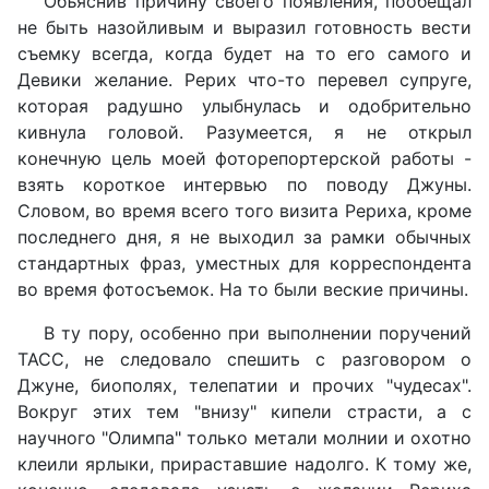
Объяснив причину своего появления, пообещал
не быть назойливым и выразил готовность вести
съемку всегда, когда будет на то его самого и
Девики желание. Рерих что-то перевел супруге,
которая радушно улыбнулась и одобрительно
кивнула головой. Разумеется, я не открыл
конечную цель моей фоторепортерской работы -
взять короткое интервью по поводу Джуны.
Словом, во время всего того визита Рериха, кроме
последнего дня, я не выходил за рамки обычных
стандартных фраз, уместных для корреспондента
во время фотосъемок. На то были веские причины.
В ту пору, особенно при выполнении поручений
ТАСС, не следовало спешить с разговором о
Джуне, биополях, телепатии и прочих "чудесах".
Вокруг этих тем "внизу" кипели страсти, а с
научного "Олимпа" только метали молнии и охотно
клеили ярлыки, прираставшие надолго. К тому же,