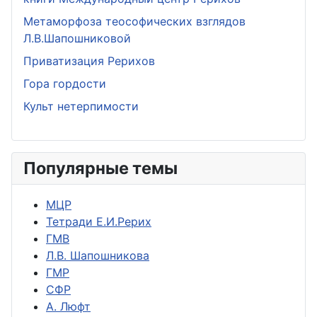
Метаморфоза теософических взглядов
Л.В.Шапошниковой
Приватизация Рерихов
Гора гордости
Культ нетерпимости
Популярные темы
МЦР
Тетради Е.И.Рерих
ГМВ
Л.В. Шапошникова
ГМР
СФР
А. Люфт