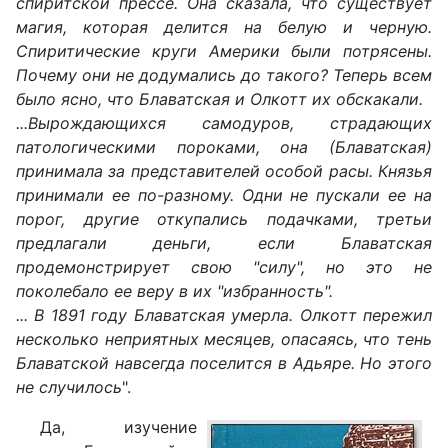
спиритской прессе. Она сказала, что существует
магия, которая делится на белую и черную.
Спиритические круги Америки были потрясены.
Почему они не додумались до такого? Теперь всем
было ясно, что Блаватская и Олкотт их обскакали.
...Вырождающихся самодуров, страдающих
патологическими пороками, она (Блаватская)
принимала за представителей особой расы. Князья
принимали ее по-разному. Одни не пускали ее на
порог, другие откупались подачками, третьи
предлагали деньги, если Блаватская
продемонстрирует свою "силу", но это не
поколебало ее веру в их "избранность".
... В 1891 году Блаватская умерла. Олкотт пережил
несколько неприятных месяцев, опасаясь, что тень
Блаватской навсегда поселится в Адьяре. Но этого
не случилось
".
Да, изучение