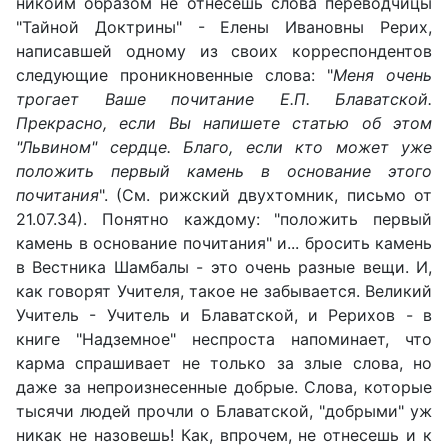
никоим образом не отнесешь слова переводчицы
"Тайной Доктрины" - Елены Ивановны Рерих,
написавшей одному из своих корреспондентов
следующие проникновенные слова: "
Меня очень
трогает Ваше почитание Е.П. Блаватской.
Прекрасно, если Вы напишете статью об этом
"Львином" сердце. Благо, если кто может уже
положить первый камень в основание этого
почитания
". (См. рижский двухтомник, письмо от
21.07.34). Понятно каждому: "положить первый
камень в основание почитания" и... бросить камень
в Вестника Шамбалы - это очень разные вещи. И,
как говорят Учителя, такое не забывается. Великий
Учитель - Учитель и Блаватской, и Рерихов - в
книге "Надземное" неспроста напоминает, что
карма спрашивает не только за злые слова, но
даже за непроизнесенные добрые. Слова, которые
тысячи людей прочли о Блаватской, "добрыми" уж
никак не назовешь! Как, впрочем, не отнесешь и к