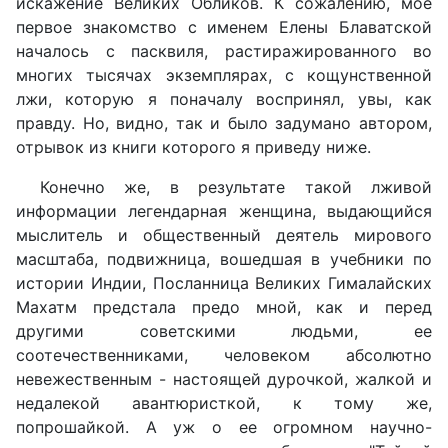
искажение Великих Обликов. К сожалению, мое
первое знакомство с именем Елены Блаватской
началось с пасквиля, растиражированного во
многих тысячах экземплярах, с кощунственной
лжи, которую я поначалу воспринял, увы, как
правду. Но, видно, так и было задумано автором,
отрывок из книги которого я приведу ниже.
Конечно же, в результате такой лживой
информации легендарная женщина, выдающийся
мыслитель и общественный деятель мирового
масштаба, подвижница, вошедшая в учебники по
истории Индии, Посланница Великих Гималайских
Махатм предстала предо мной, как и перед
другими советскими людьми, ее
соотечественниками, человеком абсолютно
невежественным - настоящей дурочкой, жалкой и
недалекой авантюристкой, к тому же,
попрошайкой. А уж о ее огромном научно-