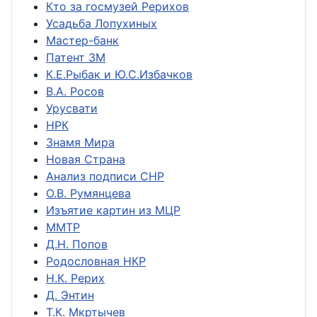
Кто за госмузей Рерихов
Усадьба Лопухиных
Мастер-банк
Патент ЗМ
К.Е.Рыбак и Ю.С.Избачков
В.А. Росов
Урусвати
НРК
Знамя Мира
Новая Страна
Анализ подписи СНР
О.В. Румянцева
Изъятие картин из МЦР
ММТР
Д.Н. Попов
Родословная НКР
Н.К. Рерих
Д. Энтин
Т.К. Мкртычев