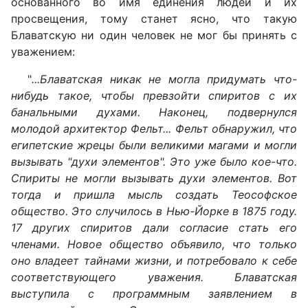
основанного во имя единения людей и их
просвещения, тому станет ясно, что такую
Блаватскую ни один человек не мог бы принять с
уважением:
"
...Блаватская никак не могла придумать что-
нибудь такое, чтобы превзойти спиритов с их
банальными духами. Наконец, подвернулся
молодой архитектор Фельт... Фельт обнаружил, что
египетские жрецы были великими магами и могли
вызывать "духи элементов". Это уже было кое-что.
Спириты не могли вызывать духи элементов. Вот
тогда и пришла мысль создать Теософское
общество. Это случилось в Нью-Йорке в 1875 году.
17 других спиритов дали согласие стать его
членами. Новое общество объявило, что только
оно владеет тайнами жизни, и потребовало к себе
соответствующего уважения. Блаватская
выступила с программным заявлением в